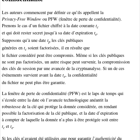
Les auteurs commencent par définir ce qu’ils appellent la
Privacy-Free Window
ou PFW (fenêtre de perte de confidentialité).
Prenons le cas d’un fichier chiffré à la date courante
t
c
et qui doit rester secret jusqu’à sa date d’expiration
t
.
e
Supposons qu’à une date
t
les clés publiques
p
générées en
t
soient factorisées, il en résulte que
c
le fichier considéré peut être compromis. Même si les clés publiques
ne sont pas factorisées, un autre risque peut survenir, la compromission
des clés de session par une avancée de la cryptnanalyse. Si un de ces
événements survient avant la date
t
, la confidentialité
e
du fichier ne peut plus être garantie.
La fenêtre de perte de confidentialité (PFW) est le laps de temps qui
s’écoule entre la date où l’avancée technologique anéantit la
robustesse de la clé qui protège la donnée considérée, en rendant
possible la factorisation de la clé publique, et la date d’expiration
à compter de laquelle la donnée n’a plus à être protégée soit entre
t
et
t
.
c
e
Si les clés n’avaient été utilisées que pour garantir
l’authenticité
du