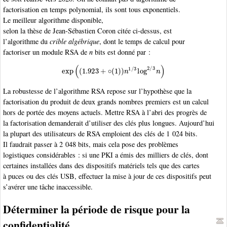
factorisation en temps polynomial, ils sont tous exponentiels.
Le meilleur algorithme disponible,
selon la thèse de Jean-Sébastien Coron citée ci-dessus, est
l’algorithme du
crible algébrique
, dont le temps de calcul pour
factoriser un module RSA de
n
bits est donné par :
exp
(
(
1.923
+
∘
(
1
)
)
n
1
/
3
log
2
/
3
n
)
La robustesse de l’algorithme RSA repose sur l’hypothèse que la
factorisation du produit de deux grands nombres premiers est un calcul
hors de portée des moyens actuels. Mettre RSA à l’abri des progrès de
la factorisation demanderait d’utiliser des clés plus longues. Aujourd’hui
la plupart des utilisateurs de RSA emploient des clés de 1 024 bits.
Il faudrait passer à 2 048 bits, mais cela pose des problèmes
logistiques considérables : si une PKI a émis des milliers de clés, dont
certaines installées dans des dispositifs matériels tels que des cartes
à puces ou des clés USB, effectuer la mise à jour de ces dispositifs peut
s’avérer une tâche inaccessible.
Déterminer la période de risque pour la
confidentialité