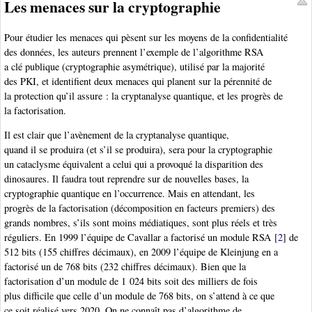
Les menaces sur la cryptographie
Pour étudier les menaces qui pèsent sur les moyens de la confidentialité
des données, les auteurs prennent l’exemple de l’algorithme RSA
a clé publique (cryptographie asymétrique), utilisé par la majorité
des PKI, et identifient deux menaces qui planent sur la pérennité de
la protection qu’il assure : la cryptanalyse quantique, et les progrès de
la factorisation.
Il est clair que l’avènement de la cryptanalyse quantique,
quand il se produira (et s’il se produira), sera pour la cryptographie
un cataclysme équivalent a celui qui a provoqué la disparition des
dinosaures. Il faudra tout reprendre sur de nouvelles bases, la
cryptographie quantique en l’occurrence. Mais en attendant, les
progrès de la factorisation (décomposition en facteurs premiers) des
grands nombres, s’ils sont moins médiatiques, sont plus réels et très
réguliers. En 1999 l’équipe de Cavallar a factorisé un module RSA
[
2
]
de
512 bits (155 chiffres décimaux), en 2009 l’équipe de Kleinjung en a
factorisé un de 768 bits (232 chiffres décimaux). Bien que la
factorisation d’un module de 1 024 bits soit des milliers de fois
plus difficile que celle d’un module de 768 bits, on s’attend à ce que
ce soit réalisé vers 2020. On ne connaît pas d’algorithme de