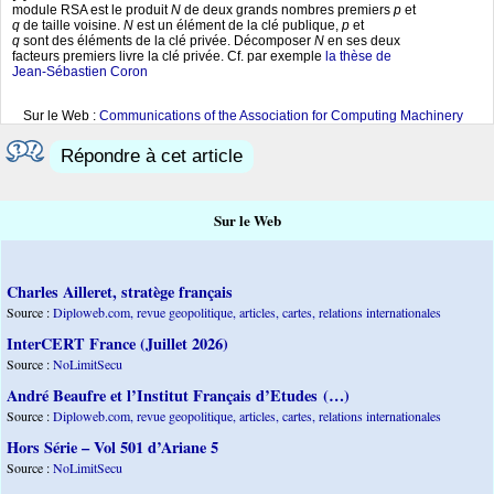
module RSA est le produit
N
de deux grands nombres premiers
p
et
q
de taille voisine.
N
est un élément de la clé publique,
p
et
q
sont des éléments de la clé privée. Décomposer
N
en ses deux
facteurs premiers livre la clé privée. Cf. par exemple
la thèse de
Jean-Sébastien Coron
Sur le Web :
Communications of the Association for Computing Machinery
Répondre à cet article
Sur le Web
Charles Ailleret, stratège français
Source :
Diploweb.com, revue geopolitique, articles, cartes, relations internationales
InterCERT France (Juillet 2026)
Source :
NoLimitSecu
André Beaufre et l’Institut Français d’Etudes (…)
Source :
Diploweb.com, revue geopolitique, articles, cartes, relations internationales
Hors Série – Vol 501 d’Ariane 5
Source :
NoLimitSecu