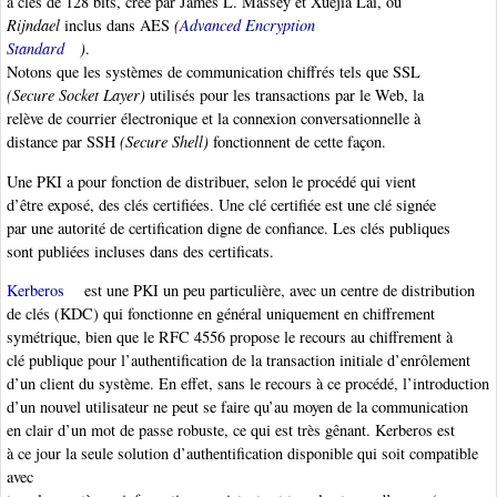
à clés de 128 bits, créé par James L. Massey et Xuejia Lai, ou
Rijndael
inclus dans AES
(
Advanced Encryption
Standard
)
.
Notons que les systèmes de communication chiffrés tels que SSL
(Secure Socket Layer)
utilisés pour les transactions par le Web, la
relève de courrier électronique et la connexion conversationnelle à
distance par SSH
(Secure Shell)
fonctionnent de cette façon.
Une PKI a pour fonction de distribuer, selon le procédé qui vient
d’être exposé, des clés certifiées. Une clé certifiée est une clé signée
par une autorité de certification digne de confiance. Les clés publiques
sont publiées incluses dans des certificats.
Kerberos
est une PKI un peu particulière, avec un centre de distribution
de clés (KDC) qui fonctionne en général uniquement en chiffrement
symétrique, bien que le RFC 4556 propose le recours au chiffrement à
clé publique pour l’authentification de la transaction initiale d’enrôlement
d’un client du système. En effet, sans le recours à ce procédé, l’introduction
d’un nouvel utilisateur ne peut se faire qu’au moyen de la communication
en clair d’un mot de passe robuste, ce qui est très gênant. Kerberos est
à ce jour la seule solution d’authentification disponible qui soit compatible
avec