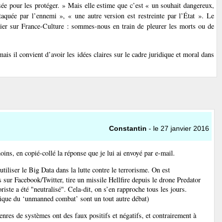
risée pour les protéger. » Mais elle estime que c’est « un souhait dangereux,
taquée par l’ennemi », « une autre version est restreinte par l’État ». Le
ier sur France-Culture : sommes-nous en train de pleurer les morts ou de
ais il convient d’avoir les idées claires sur le cadre juridique et moral dans
Constantin
- le 27 janvier 2016
ins, en copié-collé la réponse que je lui ai envoyé par e-mail.
iliser le Big Data dans la lutte contre le terrorisme. On est
 sur Facebook/Twitter, tire un missile Hellfire depuis le drone Predator
riste a été "neutralisé". Cela-dit, on s’en rapproche tous les jours.
thique du ‘unmanned combat’ sont un tout autre débat)
nres de systèmes ont des faux positifs et négatifs, et contrairement à