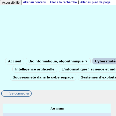
|
|
Aller au contenu
Aller à la recherche
Aller au pied de page
Accessibilité
Accueil
Bioinformatique, algorithmique
Cyberstratég
▼
Intelligence artificielle
L’informatique : science et in
Souveraineté dans le cyberespace
Systèmes d’exploita
Se connecter
Au menu