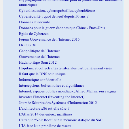
numériques
Cyberdissuasion, cyberreprésailles, cyberdéfense
Cybersécurité : quoi de neuf depuis 50 ans ?
Données et Sécurité
Données pour la guerre économique Chine - États-Unis
Égide de Cyberzen
Forum Gouvernance de l’Internet 2015
FRnOG 36
Géopolitique de l’Internet
Gouvernance de l’Internet
Hackito Ergo Sum 2012
Hôpitaux et collectivités territoriales particulièrement visés
Il faut que le DNS soit unique
Informatique confidentielle
Interceptions, boîtes noires et algorithmes
Internet, espaces publics mondiaux, Alfred Mahan,
once again
Inventer l’Internet (Inventing the Internet)
Journée Sécurité des Systèmes d’Information 2012
L’architecture x86 est-elle sûre ?
L’Atlas 2014 des enjeux maritimes
L’attaque “Volt Boot” sur la mémoire statique du SoC
L’IA face à un problème de réseau