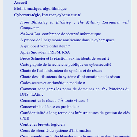
Accueil
Bioinformatique, algorithmique
Cyberstratégie, Internet, cybersécurité
From Blitzkrieg to Bitskrieg : The Military Encounter with
Computers
NoSuchCon
, conférence de sécurité informatique
À propos de l’hégémonie américaine dans le cyberespace
À qui obéit votre ordinateur ?
Après Snowden, PRISM, RSA
Bruce Schneier et la réaction aux incidents de sécurité
Cartographie de la recherche publique en cybersécurité
Charte de l’administrateur de système et de réseau
Charte des utilisateurs du système d’information et du réseau
Codes secrets et arithmétique modulo n
Comment sont gérés les noms de domaines en .fr - Principes du
DNS - L’Afnic
Comment va le réseau ? À toute vitesse !
Concevoir la défense en profondeur
Confidentialité à long terme des Infrastructures de gestion de clés
(PKI)
Contre les brevets logiciels
Cours de sécurité du système d’information
Cryptographie en boîte blanche pour la protection des documents