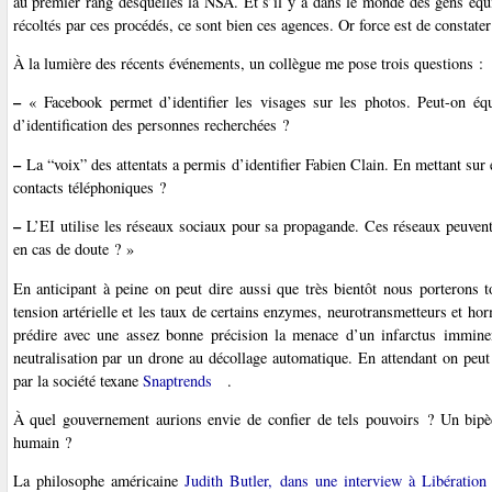
au premier rang desquelles la NSA. Et s’il y a dans le monde des gens éq
récoltés par ces procédés, ce sont bien ces agences. Or force est de constater
À la lumière des récents événements, un collègue me pose trois questions :
–
« Facebook permet d’identifier les visages sur les photos. Peut-on éq
d’identification des personnes recherchées ?
–
La “voix” des attentats a permis d’identifier Fabien Clain. En mettant sur é
contacts téléphoniques ?
–
L’EI utilise les réseaux sociaux pour sa propagande. Ces réseaux peuvent-
en cas de doute ? »
En anticipant à peine on peut dire aussi que très bientôt nous porterons 
tension artérielle et les taux de certains enzymes, neurotransmetteurs et h
prédire avec une assez bonne précision la menace d’un infarctus imminent
neutralisation par un drone au décollage automatique. En attendant on peu
par la société texane
Snaptrends
.
À quel gouvernement aurions envie de confier de tels pouvoirs ? Un bipèd
humain ?
La philosophe américaine
Judith Butler, dans une interview à Libération