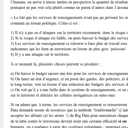
l’humain, on arrive à mieux mettre en perspective la quantité de résulta
pourquoi ne pas voir cela plutôt comme un parmi d’autres dans l’arsenal 
–
Le fait que les services de renseignements n’ont pas pu prévenir les a
commun au niveau politique. Celui-ci est :
1) Il n’y a pas eu d’attaques sur le territoire récemment, donc le risque 
2) Si le risque d’attaque est faible, on peux baisser le budget des servi
3) Les services de renseignement se retrouve à faire plus de travail ave
indicateurs qui les lient au terrorisme en faveur de plus gros ‘poissons’
4) Il y a une attaque sur le territoire.
À ce moment là, plusieurs choses peuvent se produire :
a) On baisse le budget encore une fois pour les services de renseigneme
b) On lance un état d’urgence, et on poste des gardes, des policiers, et 
le long-terme, vote en faveur d’une réduction des budgets des services 
c) On voit qu’il y a une faille dans le système de renseignements, et on 
sur le territoire et détruire les cellules instigatrices en outre-mer.
Si on admet que, à terme, les services de renseignement se retrouveront à
Data demande moins de resources que la méthode “traditionnelle” (j’adm
accepter les défauts (et les atouts !) du Big Data pour maximiser chaque
si on
de la lutte contre le terrorisme devrait avoir une certaine efficacité
humains, on a tendance à avoir des systèmes redondants - pourquoi est-