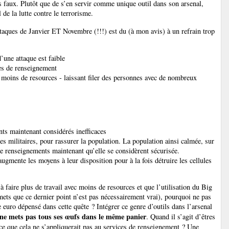
ts faux. Plutôt que de s’en servir comme unique outil dans son arsenal,
de la lutte contre le terrorisme.
ttaques de Janvier ET Novembre (!!!) est du (à mon avis) à un refrain trop
d’une attaque est faible
ces de renseignement
c moins de resources - laissant filer des personnes avec de nombreux
nts maintenant considérés inefficaces
des militaires, pour rassurer la population. La population ainsi calmée, sur
de renseignements maintenant qu’elle se considèrent sécurisée.
augmente les moyens à leur disposition pour à la fois détruire les cellules
 faire plus de travail avec moins de resources et que l’utilisation du Big
ets que ce dernier point n’est pas nécessairement vrai), pourquoi ne pas
 euro dépensé dans cette quête ? Intégrer ce genre d’outils dans l’arsenal
 ne mets pas tous ses œufs dans le même panier
. Quand il s’agit d’êtres
ce que cela ne s’appliquerait pas au services de renseignement ? Une