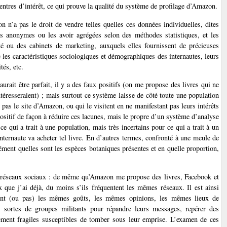
ntres d’intérêt, ce qui prouve la qualité du système de profilage d’Amazon.
 n’a pas le droit de vendre telles quelles ces données individuelles, dites
es anonymes ou les avoir agrégées selon des méthodes statistiques, et les
té ou des cabinets de marketing, auxquels elles fournissent de précieuses
e les caractéristiques sociologiques et démographiques des internautes, leurs
tés, etc.
urait être parfait, il y a des faux positifs (on me propose des livres qui ne
éresseraient) ; mais surtout ce système laisse de côté toute une population
 pas le site d’Amazon, ou qui le visitent en ne manifestant pas leurs intérêts
positif de façon à réduire ces lacunes, mais le propre d’un système d’analyse
ce qui a trait à une population, mais très incertains pour ce qui a trait à un
internaute va acheter tel livre. En d’autres termes, confronté à une meule de
cisément quelles sont les espèces botaniques présentes et en quelle proportion,
les réseaux sociaux : de même qu’Amazon me propose des livres, Facebook et
 que j’ai déjà, du moins s’ils fréquentent les mêmes réseaux. Il est ainsi
gent (ou pas) les mêmes goûts, les mêmes opinions, les mêmes lieux de
es sortes de groupes militants pour répandre leurs messages, repérer des
uement fragiles susceptibles de tomber sous leur emprise. L’examen de ces