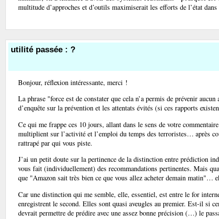
multitude d’approches et d’outils maximiserait les efforts de l’état dans 
utilité passée : ?
Bonjour, réflexion intéressante, merci !
La phrase "force est de constater que cela n’a permis de prévenir aucun a
d’enquête sur la prévention et les attentats évités (si ces rapports existen
Ce qui me frappe ces 10 jours, allant dans le sens de votre commentaire 
multiplient sur l’activité et l’emploi du temps des terroristes… après cou
rattrapé par qui vous piste.
J’ai un petit doute sur la pertinence de la distinction entre prédiction i
vous fait (individuellement) des recommandations pertinentes. Mais qua
que "Amazon sait très bien ce que vous allez acheter demain matin"… eh
Car une distinction qui me semble, elle, essentiel, est entre le for inte
enregistrent le second. Elles sont quasi aveugles au premier. Est-il si c
devrait permettre de prédire avec une assez bonne précision (…) le passa