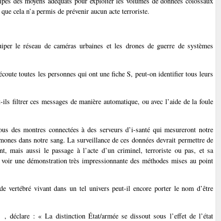
uipés des moyens adéquats pour exploiter les volumes de données colossaux
 que cela n’a permis de prévenir aucun acte terroriste.
uiper le réseau de caméras urbaines et les drones de guerre de systèmes
coute toutes les personnes qui ont une fiche S, peut-on identifier tous leurs
ils filtrer ces messages de manière automatique, ou avec l’aide de la foule
tous des montres connectées à des serveurs d’i-santé qui mesureront notre
ormones dans notre sang. La surveillance de ces données devrait permettre de
, mais aussi le passage à l’acte d’un criminel, terroriste ou pas, et sa
t voir une démonstration très impressionnante des méthodes mises au point
e vertébré vivant dans un tel univers peut-il encore porter le nom d’être
, déclare : « La distinction État/armée se dissout sous l’effet de l’état