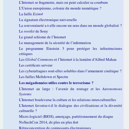
L’Internet se fragmente, mais on peut calculer sa courbure
L’Union européenne, colonie du monde numérique ?
La faille
Exim4
La signature électronique universelle
La souveraineté a-t-elle encore un sens dans un monde globalisé ?
Le
rootkit
de Sony
Le grand schisme de l’Internet
Le management de la sécurité de l’information
Le programme Einstein 3 pour protéger les infrastructures
critiques
Les
Global Commons
et l’Internet à la lumière d’Alfred Mahan
Les certificats serveur
Les cyberattaques sont-elles solubles dans l’armement cinétique ?
Les failles Meltdown et Spectre
Les mégadonnées utiles contre le terrorisme ?
L’Internet au large : l’avenir du routage et les
Autonomous
Systems
L’Internet bouleverse la culture et les relations inter-culturelles
L’Internet favorise-t-il le dialogue des civilisations et la diversité
culturelle ?
Micro-logiciel (BIOS), amorçage, partitionnement du disque
NoSuchCon 2014, de plus en plus fort
Rétroconception de composants électroniques