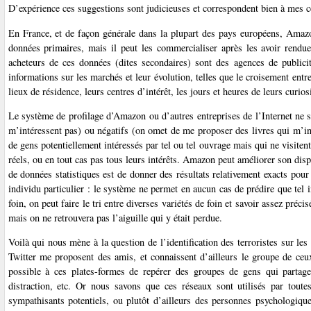
D’expérience ces suggestions sont judicieuses et correspondent bien à mes ce
En France, et de façon générale dans la plupart des pays européens, Amazon
données primaires, mais il peut les commercialiser après les avoir rendu
acheteurs de ces données (dites secondaires) sont des agences de publici
informations sur les marchés et leur évolution, telles que le croisement entr
lieux de résidence, leurs centres d’intérêt, les jours et heures de leurs curiosi
Le système de profilage d’Amazon ou d’autres entreprises de l’Internet ne sa
m’intéressent pas) ou négatifs (on omet de me proposer des livres qui m’int
de gens potentiellement intéressés par tel ou tel ouvrage mais qui ne visitent
réels, ou en tout cas pas tous leurs intérêts. Amazon peut améliorer son dis
de données statistiques est de donner des résultats relativement exacts pour 
individu particulier : le système ne permet en aucun cas de prédire que tel 
foin, on peut faire le tri entre diverses variétés de foin et savoir assez pré
mais on ne retrouvera pas l’aiguille qui y était perdue.
Voilà qui nous mène à la question de l’identification des terroristes sur 
Twitter me proposent des amis, et connaissent d’ailleurs le groupe de ceux
possible à ces plates-formes de repérer des groupes de gens qui parta
distraction, etc. Or nous savons que ces réseaux sont utilisés par tout
sympathisants potentiels, ou plutôt d’ailleurs des personnes psychologiq