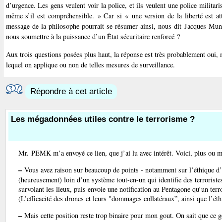
d’urgence. Les gens veulent voir la police, et ils veulent une police milita
même s’il est compréhensible. » Car si « une version de la liberté est at
message de la philosophe pourrait se résumer ainsi, nous dit Jacques Mun
nous soumettre à la puissance d’un État sécuritaire renforcé ?
Aux trois questions posées plus haut, la réponse est très probablement oui, m
lequel on applique ou non de telles mesures de surveillance.
Répondre à cet article
Les mégadonnées utiles contre le terrorisme ?
Mr. PEMK m’a envoyé ce lien, que j’ai lu avec intérêt. Voici, plus ou mo
–
Vous avez raison sur beaucoup de points - notamment sur l’éthique d’ut
(heureusement) loin d’un système tout-en-un qui identifie des terroristes
survolant les lieux, puis envoie une notification au Pentagone qu’un terro
(L’efficacité des drones et leurs "dommages collatéraux”, ainsi que l’é
–
Mais cette position reste trop binaire pour mon gout. On sait que ce ge