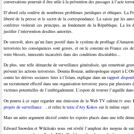
conversations pourrait-il être utile à la prévention des passages à l’acte terr
D’abord cela soulève de nombreux problèmes juridiques et éthiques. La Fran
liberté de la presse et le secret de la correspondance. La saisie par les aut
confrères violerait ces principes, au fondement de la République. La loi dé
justifier l’intervention desdites autorités.
De surcroît, alors qu’un faux positif dans le système de profilage d’Amazon 
terroristes les conséquences sont graves, et on le constate en France ces d
voire blessés, innocents incarcérés dans des conditions discutables...
De plus, une telle démarche de surveillance généralisée, qui remettrait grav
prévenir les actions terroristes. Dounia Bouzar, anthropologue expert à L’Obse
contre les dérives sectaires liées à l’Islam, explique dans un
rapport disponi
un recrutement effectif dans une organisation terroriste passe par plusieurs é
victimes potentielles de l’embrigadement. L’espoir de trouver l’aiguille dans 
On pourra à ce sujet regarder une émission de la Web TV cafeine.tv avec
projets de surveillance
, et relire le
texte d’Ary Kokos
sur le même sujet.
Mais un autre argument décisif contre les espoirs placés dans une telle déma
Edward Snowden et Wikileaks nous ont révélé l’ampleur des moyens de surve