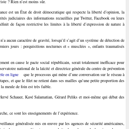
oriste ? Rien n’est moins sûr.
ce est un État de droit démocratique qui respecte la liberté d’opinion, la
orités judiciaires des informations recueillies par Twitter, Facebook ou leurs
finit de façon restrictive les limites à la liberté d’expression de nature à
n’a aucun caractère de gravité, lorsqu’il s’agit d’un système de détection de
erniers jours : perquisitions nocturnes et « musclées », enfants traumatisés
ement en cause le pacte social républicain, serait totalement inefficace pour
rvatoire national de la laïcité et directrice générale du centre de prévention
ble en ligne
que le processus qui mène d’une conversation sur le réseau à
tapes, et que le filet ne retient dans ses mailles qu’une petite proportion des
la meule de foin est très faible.
 Hervé Schauer, Kavé Salamatian, Gérard Peliks et moi-même qui débat des
rche, ce sont les enseignements de l’expérience.
illance généralisée mis en œuvre par les agences de sécurité américaines,