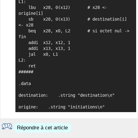
L1:

    lbu   x28, 0(x12)       # x28 <- 
origine[i]

    sb    x28, 0(x13)       # destination[i] 
<- x28

    beq   x28, x0, L2       # si octet nul -> 
fin

    addi  x12, x12, 1

    addi  x13, x13, 1

    jal   x0, L1

L2:

    ret

######

.data

destination:	.string "destination\n"

origine:	.string	"initiations\n"
Répondre à cet article