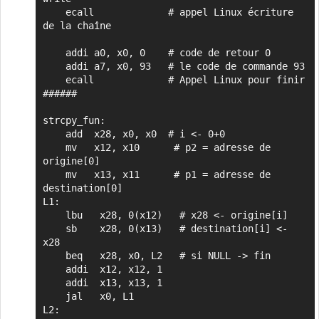
    ecall             # appel Linux écriture 
de la chaîne

    addi a0, x0, 0    # code de retour 0

    addi a7, x0, 93   # le code de commande 93 

    ecall             # Appel Linux pour finir

######

strcpy_fun:

    add  x28, x0, x0  # i <- 0+0

    mv   x12, x10      # p2 = adresse de 
origine[0]

    mv   x13, x11      # p1 = adresse de 
destination[0]

L1:

    lbu   x28, 0(x12)   # x28 <- origine[i]

    sb    x28, 0(x13)   # destination[i] <- 
x28

    beq   x28, x0, L2   # si NULL -> fin

    addi  x12, x12, 1

    addi  x13, x13, 1

    jal   x0, L1

L2:
