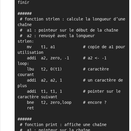
finir

######

 # fonction strlen : calcule la longueur d’une 
chaîne

 #  a1 : pointeur sur le début de la chaîne

 #  a2 : renvoyé avec la longueur

strlen:

    mv    t1, a1            # copie de a1 pour 
utilisation

    addi  a2, zero, -1      # a2 <- -1

loop:

    lbu   t2, 0(t1)         # caractère 
courant

    addi  a2, a2, 1         # un caractère de 
plus

    addi  t1, t1, 1         # pointer sur le 
caractère suivant

    bne   t2, zero,loop     # encore ?

    ret

######

 # fonction print : affiche une chaîne

 #  a1 : pointeur sur la chaîne
