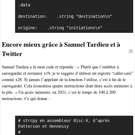
.data

destination:	.string "destination\n"	

origine:	.string	"initiations\n"	
Encore mieux grâce à Samuel Tardieu et à
Twitter
Samuel Tardieu a lu mon code et répondu : « Plutôt que t’embêter à
sauvegarder et restaurer x19, je te suggère d’utiliser un registre “caller-save”
comme x28. Si jamais l’appelant de ta fonction l’utilise, c’est à lui de le
sauvegarder. Cela économise quatre instructions dont deux accès mémoire à
la pile. » Un accès mémoire, en 2021, c’est le temps de 100 à 200
instructions. Ce qui donne :
# strcpy en assembleur Risc-V, d’après 
Copier
Patterson et Hennessy

#
