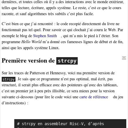
dernières, et toutes celles où il y a des interactions avec le monde extérieur,
telles que lecture, écriture, appels système. Le reste, c’est ce que le cours
raconte, et sauf algorithmes très subtils c’est plus facile.
C’est bien ce que j’ai rencontré : le code recopié directement du livre ne
fonctionnait pas tel quel. Pour savoir ce qui clochait j’ai couru le Web. Par
exemple le blog de
Stephen Smith
, qui m’a mis le pied à l’étrier. Son
programme
Hello World
m’a donné ces fameuses lignes de début et de fin,
ainsi que les appels système Linux.
Première version de
strcpy
Sur les traces de Patterson et Hennessy, voici ma première version de
. Je sais que ce programme n’est pas optimal, mal écrit, pas
strcpy
structuré, il serait plus efficace avec des pointeurs qu’avec des tableaux,
c’est un premier jet à peu près illisible, ce sera mieux pour la version
suivante ci-dessous (pour lire le code voici une
carte de référence
du jeu
d’instructions) :
# strcpy en assembleur Risc-V, d’après 
Copier