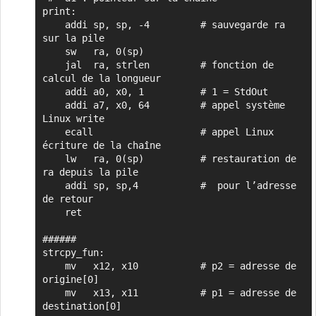
print:

    addi sp, sp, -4	        # sauvegarde ra 
sur la pile

    sw   ra, 0(sp)

    jal  ra, strlen         # fonction de 
calcul de la longueur

    addi a0, x0, 1          # 1 = StdOut

    addi a7, x0, 64         # appel système 
Linux write

    ecall                   # appel Linux 
écriture de la chaîne

    lw   ra, 0(sp)          # restauration de 
ra depuis la pile

    addi sp, sp,4           #  pour l’adresse 
de retour

    ret

######

strcpy_fun:

    mv   x12, x10           # p2 = adresse de 
origine[0]

    mv   x13, x11           # p1 = adresse de 
destination[0]
