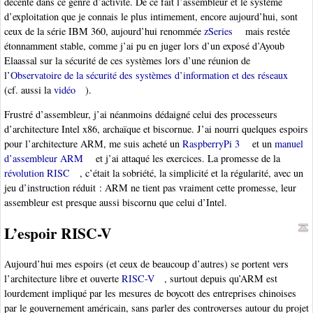
décente dans ce genre d’activité. De ce fait l’assembleur et le système
d’exploitation que je connais le plus intimement, encore aujourd’hui, sont
ceux de la série IBM 360, aujourd’hui renommée
zSeries
mais restée
étonnamment stable, comme j’ai pu en juger lors d’un exposé d’Ayoub
Elaassal sur la sécurité de ces systèmes lors d’une réunion de
l’
Observatoire de la sécurité des systèmes d’information et des réseaux
(cf. aussi la
vidéo
).
Frustré d’assembleur, j’ai néanmoins dédaigné celui des processeurs
d’architecture Intel x86, archaïque et biscornue. J’ai nourri quelques espoirs
pour l’architecture ARM, me suis acheté un
RaspberryPi 3
et un
manuel
d’assembleur ARM
et j’ai attaqué les exercices. La promesse de la
révolution RISC
, c’était la sobriété, la simplicité et la régularité, avec un
jeu d’instruction réduit : ARM ne tient pas vraiment cette promesse, leur
assembleur est presque aussi biscornu que celui d’Intel.
L’espoir RISC-V
Aujourd’hui mes espoirs (et ceux de beaucoup d’autres) se portent vers
l’architecture libre et ouverte
RISC-V
, surtout depuis qu’ARM est
lourdement impliqué par les mesures de boycott des entreprises chinoises
par le gouvernement américain, sans parler des controverses autour du projet