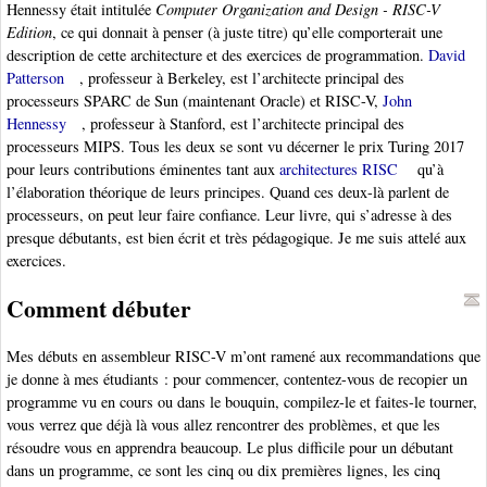
Hennessy était intitulée
Computer Organization and Design - RISC-V
Edition
, ce qui donnait à penser (à juste titre) qu’elle comporterait une
description de cette architecture et des exercices de programmation.
David
Patterson
, professeur à Berkeley, est l’architecte principal des
processeurs SPARC de Sun (maintenant Oracle) et RISC-V,
John
Hennessy
, professeur à Stanford, est l’architecte principal des
processeurs MIPS. Tous les deux se sont vu décerner le prix Turing 2017
pour leurs contributions éminentes tant aux
architectures RISC
qu’à
l’élaboration théorique de leurs principes. Quand ces deux-là parlent de
processeurs, on peut leur faire confiance. Leur livre, qui s’adresse à des
presque débutants, est bien écrit et très pédagogique. Je me suis attelé aux
exercices.
Comment débuter
Mes débuts en assembleur RISC-V m’ont ramené aux recommandations que
je donne à mes étudiants : pour commencer, contentez-vous de recopier un
programme vu en cours ou dans le bouquin, compilez-le et faites-le tourner,
vous verrez que déjà là vous allez rencontrer des problèmes, et que les
résoudre vous en apprendra beaucoup. Le plus difficile pour un débutant
dans un programme, ce sont les cinq ou dix premières lignes, les cinq