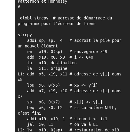
Patterson et Hennessy

#

.globl strcpy  # adresse de démarrage du 
programme pour l’éditeur de liens

strcpy:

    addi sp, sp, -4   # accroît la pile pour 
un nouvel élément

    sw   x19, 0(sp)   # sauvegarde x19

    add  x19, x0, x0  # i <- 0+0

    la   x10, destination

    la   x11, origine

L1: add  x5, x19, x11 # adresse de y[i] dans 
x5

    lbu  x6, 0(x5)    # x6 <- y[i]

    add  x7, x19, x10 # adresse de x[i] dans 
x7

    sb   x6, 0(x7)    # x[i] <- y[i]

    beq  x6, x0, L2   # si caractère NULL, 
c’est fini

    addi x19, x19, 1  # sinon i <- i+1

    jal  x0, L1       # on va à L1

L2: lw   x19, 0(sp)   # restauration de x19
