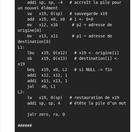
    addi sp, sp, -4   # accroît la pile pour 
un nouvel élément

    sw   x19, 0(sp)   # sauvegarde x19

    add  x19, x0, x0  # i <- 0+0

    mv   x12, x10      # p2 = adresse de 
origine[0]

    mv   x13, x11      # p1 = adresse de 
destination[0]

L1:

    lbu   x19, 0(x12)   # x19 <- origine[i]

    sb    x19, 0(x13)   # destination[i] <- 
x19

    beq   x19, x0, L2   # si NULL -> fin

    addi  x12, x12, 1

    addi  x13, x13, 1

    jal   x0, L1

L2:

    lw   x19, 0(sp)   # restauration de x19

    addi sp, sp, 4    # étête la pile d’un mot

    jalr zero, ra, 0

######
