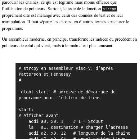
parcourir les chaînes, ce qui est légitime mais moins efficace que
l’utilisation de pointeurs. Surtout, le texte de la fonction
strcpy
proprement dite est mélangé avec celui des données de test et de leur
manipulation. Il faut séparer les choses, en d’autres termes structurer le
programme.
Un assembleur moderne, en principe, transforme les indices du précédent en
pointeurs de celui qui vient, mais à la main c’est plus amusant.
# strcpy en assembleur Risc-V, d’après 
Copier
Patterson et Hennessy

#

.globl start  # adresse de démarrage du 
programme pour l’éditeur de liens

start:

# Afficher avant

    addi a0, x0, 1    # 1 = StdOut

    la   a1, destination # charger l’adresse

    addi a2, x0, 12   # longueur de la chaîne
