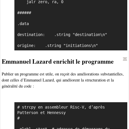
    jalr zero, ra, 0

######

.data

destination:	.string "destination\n"	

origine:	.string	"initiations\n"	
Emmanuel Lazard enrichit le programme
Publier un programme est utile, on reçoit des améliorations substantielles,
dont celles d’Emmanuel Lazard, qui améliorent la structuration et la
généralité du code :
# strcpy en assembleur Risc-V, d’après 
Copier
Patterson et Hennessy

#

.globl _start  # adresse de démarrage du 