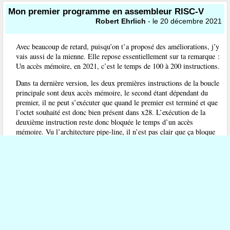
Mon premier programme en assembleur RISC-V
Robert Ehrlich
- le 20 décembre 2021
Avec beaucoup de retard, puisqu’on t’a proposé des améliorations, j’y
vais aussi de la mienne. Elle repose essentiellement sur ta remarque :
Un accès mémoire, en 2021, c’est le temps de 100 à 200 instructions.
Dans ta dernière version, les deux premières instructions de la boucle
principale sont deux accès mémoire, le second étant dépendant du
premier, il ne peut s’exécuter que quand le premier est terminé et que
l’octet souhaité est donc bien présent dans x28. L’exécution de la
deuxième instruction reste donc bloquée le temps d’un accès
mémoire. Vu l’architecture pipe-line, il n’est pas clair que ça bloque
aussi les suivantes, mais on a plus de chances que ça marche si les
instructions qui suivent la première ne nécessitent pas la présence de
l’octet dans x28.
Je suggère donc de remonter les 2 instructions d’incrémentation "addi
x12, x12, 1" et "addi x13, x13, 1" entre le "lbu" et le "sb".
Evidemment, comme entre temps x13 a été incrémenté, la dernière
devient "sb x28, -1(x13)".
Il semble d’ailleurs, d’après la réponse de Michel Billaud, que le