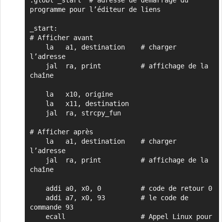
programme pour l’éditeur de liens

_start:

# Afficher avant

    la   a1, destination    # charger 
l’adresse

    jal  ra, print          # affichage de la 
chaîne

    la   x10, origine

    la   x11, destination

    jal  ra, strcpy_fun

# Afficher après

    la   a1, destination    # charger 
l’adresse

    jal  ra, print          # affichage de la 
chaîne

    addi a0, x0, 0          # code de retour 0

    addi a7, x0, 93         # le code de 
commande 93 

    ecall                   # Appel Linux pour 