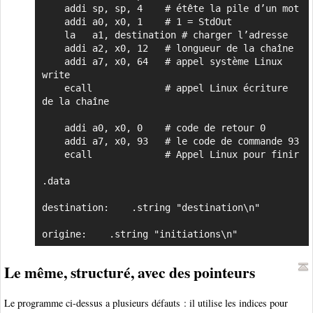
    addi sp, sp, 4    # étête la pile d’un mot

    addi a0, x0, 1    # 1 = StdOut

    la   a1, destination # charger l’adresse

    addi a2, x0, 12   # longueur de la chaîne

    addi a7, x0, 64   # appel système Linux 
write

    ecall             # appel Linux écriture 
de la chaîne

    addi a0, x0, 0    # code de retour 0

    addi a7, x0, 93   # le code de commande 93 

    ecall             # Appel Linux pour finir

.data

destination:	.string "destination\n"	

origine:	.string	"initiations\n"
Le même, structuré, avec des pointeurs
Le programme ci-dessus a plusieurs défauts : il utilise les indices pour