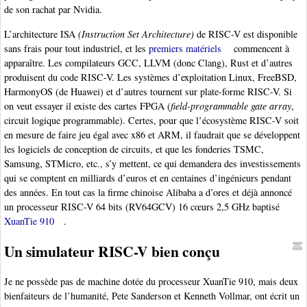
de son rachat par Nvidia.
L’architecture ISA
(Instruction Set Architecture)
de RISC-V est disponible
sans frais pour tout industriel, et les
premiers matériels
commencent à
apparaître. Les compilateurs GCC, LLVM (donc Clang), Rust et d’autres
produisent du code RISC-V. Les systèmes d’exploitation Linux, FreeBSD,
HarmonyOS (de Huawei) et d’autres tournent sur plate-forme RISC-V. Si
on veut essayer il existe des cartes FPGA (
field-programmable gate array
,
circuit logique programmable). Certes, pour que l’écosystème RISC-V soit
en mesure de faire jeu égal avec x86 et ARM, il faudrait que se développent
les logiciels de conception de circuits, et que les fonderies TSMC,
Samsung, STMicro, etc., s’y mettent, ce qui demandera des investissements
qui se comptent en milliards d’euros et en centaines d’ingénieurs pendant
des années. En tout cas la firme chinoise Alibaba a d’ores et déjà annoncé
un processeur RISC-V 64 bits (RV64GCV) 16 cœurs 2,5 GHz baptisé
XuanTie 910
.
Un simulateur RISC-V bien conçu
Je ne possède pas de machine dotée du processeur XuanTie 910, mais deux
bienfaiteurs de l’humanité, Pete Sanderson et Kenneth Vollmar, ont écrit un