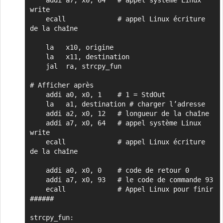
    addi a7, x0, 64   # appel système Linux 
write

    ecall             # appel Linux écriture 
de la chaîne

    la   x10, origine

    la   x11, destination

    jal  ra, strcpy_fun

# Afficher après

    addi a0, x0, 1    # 1 = StdOut

    la   a1, destination # charger l’adresse

    addi a2, x0, 12   # longueur de la chaîne

    addi a7, x0, 64   # appel système Linux 
write

    ecall             # appel Linux écriture 
de la chaîne

    addi a0, x0, 0    # code de retour 0

    addi a7, x0, 93   # le code de commande 93 

    ecall             # Appel Linux pour finir

######

strcpy_fun:
