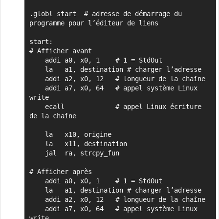
.globl start  # adresse de démarrage du 
programme pour l’éditeur de liens

start:

# Afficher avant

    addi a0, x0, 1    # 1 = StdOut

    la   a1, destination # charger l’adresse

    addi a2, x0, 12   # longueur de la chaîne

    addi a7, x0, 64   # appel système Linux 
write

    ecall             # appel Linux écriture 
de la chaîne

    la   x10, origine

    la   x11, destination

    jal  ra, strcpy_fun

# Afficher après

    addi a0, x0, 1    # 1 = StdOut

    la   a1, destination # charger l’adresse

    addi a2, x0, 12   # longueur de la chaîne

    addi a7, x0, 64   # appel système Linux 
write
