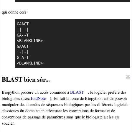
qui donne ceci :
GAACT

||--|

GA--T

<BLANKLINE>

GAACT

|-|-|

G-A-T

<BLANKLINE>
BLAST bien sûr...
Biopython procure un accès commode à
BLAST
, le logiciel préféré des
biologistes (avec
EndNote
). En fait la force de Biopython est de pouvoir
manipuler des données de séquences biologiques par les différents logiciels
classiques du domaine en effectuant les conversions de format et de
conventions de passage de paramètres sans que le biologiste ait à s’en
soucier.