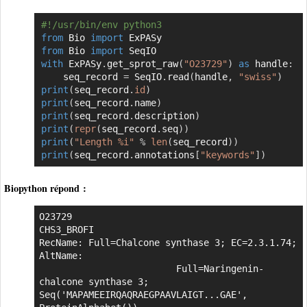
#!/usr/bin/env python3
Copier
from
 Bio 
import
from
 Bio 
import
with
 ExPASy
.
get_sprot_raw
(
"O23729"
)
as
 handle
:
    seq_record 
=
 SeqIO
.
read
(
handle
,
"swiss"
)
print
(
seq_record
.
id
)
print
(
seq_record
.
name
)
print
(
seq_record
.
description
)
print
(
repr
(
seq_record
.
seq
)
)
print
(
"Length %i"
%
len
(
seq_record
)
)
print
(
seq_record
.
annotations
[
"keywords"
]
)
Biopython répond :
O23729

CHS3_BROFI

RecName: Full=Chalcone synthase 3; EC=2.3.1.74; 
AltName:

                         Full=Naringenin-
chalcone synthase 3;

Seq('MAPAMEEIRQAQRAEGPAAVLAIGT...GAE', 