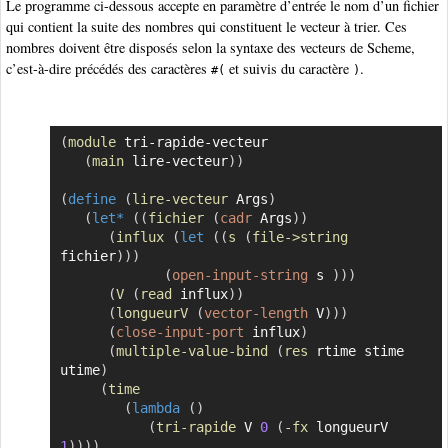
Le programme ci-dessous accepte en paramètre d’entrée le nom d’un fichier
qui contient la suite des nombres qui constituent le vecteur à trier. Ces
nombres doivent être disposés selon la syntaxe des vecteurs de Scheme,
c’est-à-dire précédés des caractères
et suivis du caractère
.
#(
)
(
module
 tri-rapide-vecteur

Copier
(
main
 lire-vecteur
)
)
(
define
(
lire-vecteur
 Args
)
(
let*
(
(
fichier
(
cadr
 Args
)
)
(
influx
(
let
(
(
s
(
file->string
fichier
)
)
)
(
open-input-string
 s 
)
)
)
(
V
(
read
 influx
)
)
(
longueurV
(
vector-length
 V
)
)
)
(
close-input-port
 influx
)
(
multiple-value-bind
(
res
 rtime stime 
utime
)
(
time
(
lambda
(
)
(
tri-rapide
 V 
0
(
-fx
 longueurV 
1
)
)
)
)