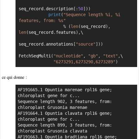
seq_record
.
description
[
:
50
]
)
)
print
(
"Sequence length %i, %i 
features, from: %s"
%
(
len
(
seq_record
)
,
len
(
seq_record
.
features
)
,
\

seq_record
.
annotations
[
"source"
]
)
)
FetchSeqMulti
(
"nucleotide"
,
"gb"
,
"text"
,
\

"6273291,6273290,6273289"
)
ce qui donne :
AF191665.1 Opuntia marenae rpl16 gene; 
chloroplast gene for c...

Sequence length 902, 3 features, from: 
chloroplast Grusonia marenae

AF191664.1 Opuntia clavata rpl16 gene; 
chloroplast gene for c...

Sequence length 899, 3 features, from: 
chloroplast Grusonia clavata

AF191663.1 Opuntia bradtiana rpl16 gene; 