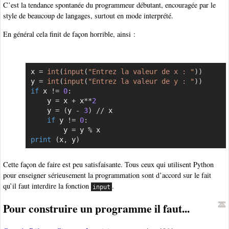
C’est la tendance spontanée du programmeur débutant, encouragée par le
style de beaucoup de langages, surtout en mode interprété.
En général cela finit de façon horrible, ainsi :
x 
=
int
(
input
(
"Entrez la valeur de x : "
)
)
Copier
y 
=
int
(
input
(
"Entrez la valeur de y : "
)
)
if
 x 
!=
0
:
    y 
=
 x 
+
 x
**
2
    y 
=
(
y 
-
3
)
//
 x

if
 y 
!=
0
:
        y 
=
 y 
%
print
(
x
,
 y
)
Cette façon de faire est peu satisfaisante. Tous ceux qui utilisent Python
pour enseigner sérieusement la programmation sont d’accord sur le fait
qu’il faut interdire la fonction
.
input
Pour construire un programme il faut...