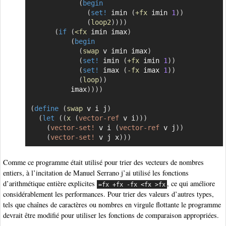
(
begin
(
set!
 imin 
(
+fx
 imin 
1
)
)
(
loop2
)
)
)
)
(
if
(
<fx
 imin imax
)
(
begin
(
swap
 v imin imax
)
(
set!
 imin 
(
+fx
 imin 
1
)
)
(
set!
 imax 
(
-fx
 imax 
1
)
)
(
loop
)
)
          imax
)
)
)
)
(
define
(
swap
 v i j
)
(
let
(
(
x
(
vector-ref
 v i
)
)
)
(
vector-set!
 v i 
(
vector-ref
 v j
)
)
(
vector-set!
 v j x
)
)
)
Comme ce programme était utilisé pour trier des vecteurs de nombres
entiers, à l’incitation de Manuel Serrano j’ai utilisé les fonctions
d’arithmétique entière explicites
, ce qui améliore
=fx +fx -fx <fx >fx
considérablement les performances. Pour trier des valeurs d’autres types,
tels que chaînes de caractères ou nombres en virgule flottante le programme
devrait être modifié pour utiliser les fonctions de comparaison appropriées.