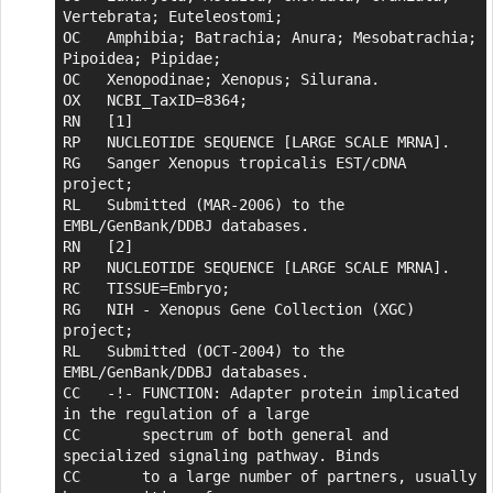
Vertebrata; Euteleostomi;

OC   Amphibia; Batrachia; Anura; Mesobatrachia; 
Pipoidea; Pipidae;

OC   Xenopodinae; Xenopus; Silurana.

OX   NCBI_TaxID=8364;

RN   [1]

RP   NUCLEOTIDE SEQUENCE [LARGE SCALE MRNA].

RG   Sanger Xenopus tropicalis EST/cDNA 
project;

RL   Submitted (MAR-2006) to the 
EMBL/GenBank/DDBJ databases.

RN   [2]

RP   NUCLEOTIDE SEQUENCE [LARGE SCALE MRNA].

RC   TISSUE=Embryo;

RG   NIH - Xenopus Gene Collection (XGC) 
project;

RL   Submitted (OCT-2004) to the 
EMBL/GenBank/DDBJ databases.

CC   -!- FUNCTION: Adapter protein implicated 
in the regulation of a large

CC       spectrum of both general and 
specialized signaling pathway. Binds

CC       to a large number of partners, usually 