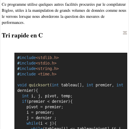
Ce programme utilise quelques autres facilités procurées par le compilateur
Bigloo, utiles à la manipulation de grands volumes de données comme nous
le verrons lorsque nous aborderons la question des mesures de
performances.
Tri rapide en C
#
include
<stdlib.h>
Copier
#
include
<stdio.h>
#
include
<string.h>
#
include
<time.h>
void
quicksort
(
int
 tableau
[
]
,
int
 premier
,
int
dernier
)
{
int
 i
,
 j
,
 pivot
,
 temp
;
if
(
premier 
<
 dernier
)
{
    pivot 
=
 premier
;
    i 
=
 premier
;
    j 
=
 dernier 
;
while
(
i 
<
 j
)
{
while
(
tableau
[
i
]
<=
 tableau
[
pivot
]
&&
 i 