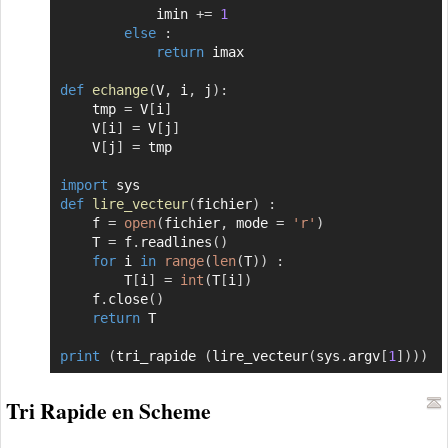
            imin 
+=
1
else
:
return
 imax

def
echange
(
V
,
 i
,
 j
)
:
    tmp 
=
 V
[
i
]
    V
[
i
]
=
 V
[
j
]
    V
[
j
]
=
 tmp

import
def
lire_vecteur
(
fichier
)
:
    f 
=
open
(
fichier
,
 mode 
=
'r'
)
    T 
=
 f
.
readlines
(
)
for
 i 
in
range
(
len
(
T
)
)
:
        T
[
i
]
=
int
(
T
[
i
]
)
    f
.
close
(
)
return
 T

print
(
tri_rapide 
(
lire_vecteur
(
sys
.
argv
[
1
]
)
)
)
Tri Rapide en Scheme