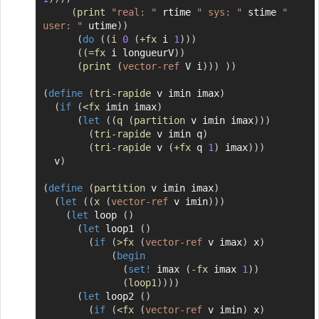
(
print
"real: "
 rtime 
" sys: "
 stime 
" 
user: "
 utime
)
)
(
do
(
(
i
0
(
+fx
 i 
1
)
)
)
(
(
=fx
 i longueurV
)
)
(
print
(
vector-ref
 V i
)
)
)
)
)
(
define
(
tri-rapide
 v imin imax
)
(
if
(
<fx
 imin imax
)
(
let
(
(
q
(
partition
 v imin imax
)
)
)
(
tri-rapide
 v imin q
)
(
tri-rapide
 v 
(
+fx
 q 
1
)
 imax
)
)
)
  v
)
(
define
(
partition
 v imin imax
)
(
let
(
(
x
(
vector-ref
 v imin
)
)
)
(
let
 loop 
(
)
(
let
 loop1 
(
)
(
if
(
>fx
(
vector-ref
 v imax
)
 x
)
(
begin
(
set!
 imax 
(
-fx
 imax 
1
)
)
(
loop1
)
)
)
)
(
let
 loop2 
(
)
(
if
(
<fx
(
vector-ref
 v imin
)
 x
)