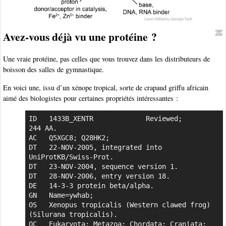
Avez-vous déjà vu une protéine ?
Une vraie protéine, pas celles que vous trouvez dans les distributeurs de
boisson des salles de gymnastique.
En voici une, issu d’un xénope tropical, sorte de crapaud griffu africain
aimé des biologistes pour certaines propriétés intéressantes :
ID   1433B_XENTR             Reviewed;         
244 AA.

AC   Q5XGC8; Q28HK2;

DT   22-NOV-2005, integrated into 
UniProtKB/Swiss-Prot.

DT   23-NOV-2004, sequence version 1.

DT   28-NOV-2006, entry version 18.

DE   14-3-3 protein beta/alpha.

GN   Name=ywhab;

OS   Xenopus tropicalis (Western clawed frog) 
(Silurana tropicalis).

OC   Eukaryota; Metazoa; Chordata; Craniata; 