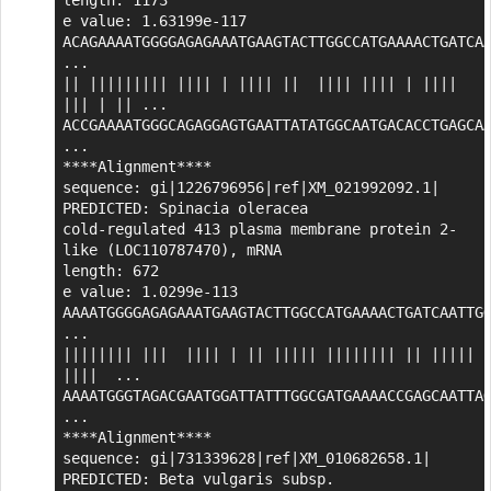
e value: 1.63199e-117

ACAGAAAATGGGGAGAGAAATGAAGTACTTGGCCATGAAAACTGATCAA
...

|| ||||||||| |||| | |||| ||  |||| |||| | |||| 
||| | || ...

ACCGAAAATGGGCAGAGGAGTGAATTATATGGCAATGACACCTGAGCAA
...

****Alignment****

sequence: gi|1226796956|ref|XM_021992092.1| 
PREDICTED: Spinacia oleracea

cold-regulated 413 plasma membrane protein 2-
like (LOC110787470), mRNA

length: 672

e value: 1.0299e-113

AAAATGGGGAGAGAAATGAAGTACTTGGCCATGAAAACTGATCAATTGG
...

|||||||| |||  |||| | || ||||| |||||||| || ||||| 
||||  ...

AAAATGGGTAGACGAATGGATTATTTGGCGATGAAAACCGAGCAATTAG
...

****Alignment****

sequence: gi|731339628|ref|XM_010682658.1| 
PREDICTED: Beta vulgaris subsp.
