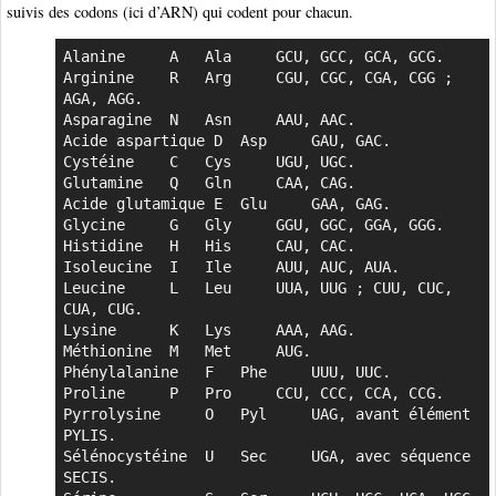
suivis des codons (ici d’ARN) qui codent pour chacun.
Alanine 	A 	Ala 	GCU, GCC, GCA, GCG.

Arginine 	R 	Arg 	CGU, CGC, CGA, CGG ; 
AGA, AGG.

Asparagine 	N 	Asn 	AAU, AAC.

Acide aspartique D 	Asp 	GAU, GAC.

Cystéine 	C 	Cys 	UGU, UGC.

Glutamine 	Q 	Gln 	CAA, CAG.

Acide glutamique E 	Glu 	GAA, GAG.

Glycine 	G 	Gly 	GGU, GGC, GGA, GGG.

Histidine 	H 	His 	CAU, CAC.

Isoleucine 	I 	Ile 	AUU, AUC, AUA.

Leucine 	L 	Leu 	UUA, UUG ; CUU, CUC, 
CUA, CUG.

Lysine		K 	Lys 	AAA, AAG.

Méthionine 	M 	Met 	AUG.

Phénylalanine	F 	Phe 	UUU, UUC.

Proline 	P 	Pro 	CCU, CCC, CCA, CCG.

Pyrrolysine 	O 	Pyl 	UAG, avant élément 
PYLIS.

Sélénocystéine	U 	Sec 	UGA, avec séquence 
SECIS.
