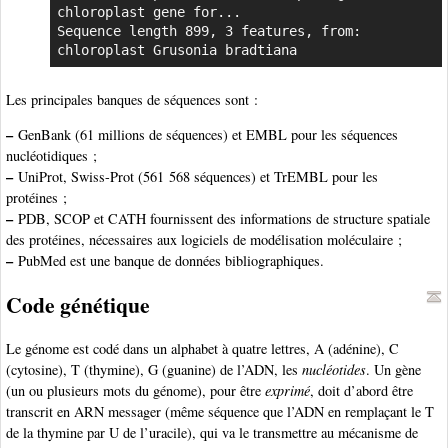
chloroplast gene for...

Sequence length 899, 3 features, from: 
chloroplast Grusonia bradtiana
Les principales banques de séquences sont :
–
GenBank (61 millions de séquences) et EMBL pour les séquences
nucléotidiques ;
–
UniProt, Swiss-Prot (561 568 séquences) et TrEMBL pour les
protéines ;
–
PDB, SCOP et CATH fournissent des informations de structure spatiale
des protéines, nécessaires aux logiciels de modélisation moléculaire ;
–
PubMed est une banque de données bibliographiques.
Code génétique
Le génome est codé dans un alphabet à quatre lettres, A (adénine), C
(cytosine), T (thymine), G (guanine) de l’ADN, les
nucléotides
. Un gène
(un ou plusieurs mots du génome), pour être
exprimé
, doit d’abord être
transcrit en ARN messager (même séquence que l’ADN en remplaçant le T
de la thymine par U de l’uracile), qui va le transmettre au mécanisme de