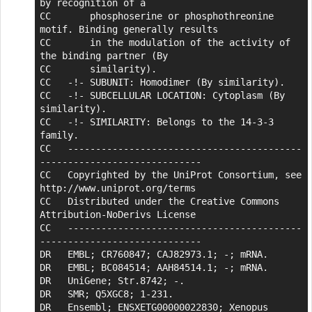
by recognition of a

CC       phosphoserine or phosphothreonine 
motif. Binding generally results

CC       in the modulation of the activity of 
the binding partner (By

CC       similarity).

CC   -!- SUBUNIT: Homodimer (By similarity).

CC   -!- SUBCELLULAR LOCATION: Cytoplasm (By 
similarity).

CC   -!- SIMILARITY: Belongs to the 14-3-3 
family.

CC   ------------------------------------------
-----------------------------

CC   Copyrighted by the UniProt Consortium, see 
http://www.uniprot.org/terms

CC   Distributed under the Creative Commons 
Attribution-NoDerivs License

CC   ------------------------------------------
-----------------------------

DR   EMBL; CR760847; CAJ82973.1; -; mRNA.

DR   EMBL; BC084514; AAH84514.1; -; mRNA.

DR   UniGene; Str.8742; -.

DR   SMR; Q5XGC8; 1-231.

DR   Ensembl; ENSXETG00000022830; Xenopus 