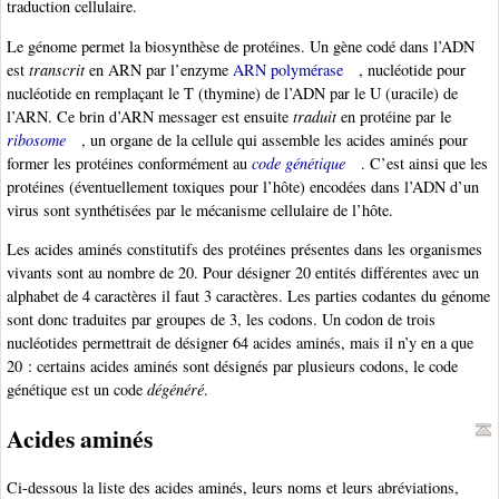
traduction cellulaire.
Le génome permet la biosynthèse de protéines. Un gène codé dans l’ADN
est
transcrit
en ARN par l’enzyme
ARN polymérase
, nucléotide pour
nucléotide en remplaçant le T (thymine) de l’ADN par le U (uracile) de
l’ARN. Ce brin d’ARN messager est ensuite
traduit
en protéine par le
ribosome
, un organe de la cellule qui assemble les acides aminés pour
former les protéines conformément au
code génétique
. C’est ainsi que les
protéines (éventuellement toxiques pour l’hôte) encodées dans l’ADN d’un
virus sont synthétisées par le mécanisme cellulaire de l’hôte.
Les acides aminés constitutifs des protéines présentes dans les organismes
vivants sont au nombre de 20. Pour désigner 20 entités différentes avec un
alphabet de 4 caractères il faut 3 caractères. Les parties codantes du génome
sont donc traduites par groupes de 3, les codons. Un codon de trois
nucléotides permettrait de désigner 64 acides aminés, mais il n’y en a que
20 : certains acides aminés sont désignés par plusieurs codons, le code
génétique est un code
dégénéré
.
Acides aminés
Ci-dessous la liste des acides aminés, leurs noms et leurs abréviations,