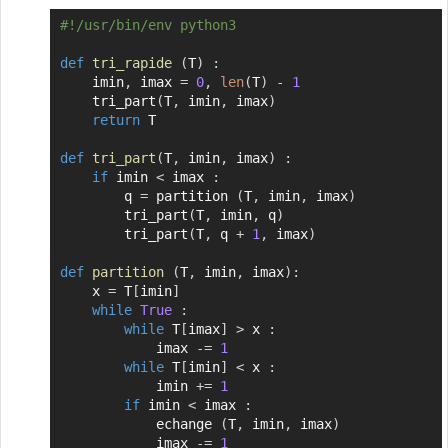
#!/usr/bin/env python3
Copier
def
tri_rapide
(
T
)
:
    imin
,
 imax 
=
0
,
len
(
T
)
-
1
    tri_part
(
T
,
 imin
,
 imax
)
return
 T

def
tri_part
(
T
,
 imin
,
 imax
)
:
if
 imin 
<
 imax 
:
        q 
=
 partition 
(
T
,
 imin
,
 imax
)
        tri_part
(
T
,
 imin
,
 q
)
        tri_part
(
T
,
 q 
+
1
,
 imax
)
def
partition
(
T
,
 imin
,
 imax
)
:
    x 
=
 T
[
imin
]
while
True
:
while
 T
[
imax
]
>
 x 
:
            imax 
-=
1
while
 T
[
imin
]
<
 x 
:
            imin 
+=
1
if
 imin 
<
 imax 
:
            echange 
(
T
,
 imin
,
 imax
)
            imax 
-=
1