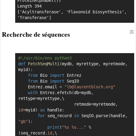
ProteinAlphabet())

Length 394

['Acyltransferase', 'Flavonoid biosynthesis', 
'Transferase']
Recherche de séquences
#!/usr/bin/env python3
Copier
def
FetchSeqMulti
(
mydb
,
 myrettype
,
 myretmode
,
myid
)
:
from
 Bio 
import
 Entrez

from
 Bio 
import
 SeqIO

    Entrez
.
email 
=
"lb@laurentbloch.org"
with
 Entrez
.
efetch
(
db
=
mydb
,
rettype
=
myrettype
,
\

                       retmode
=
myretmode
,
id
=
myid
)
as
 handle
:
for
 seq_record 
in
 SeqIO
.
parse
(
handle
,
"gb"
)
:
print
(
"%s %s..."
%
(
seq_record
.
id
,
\
