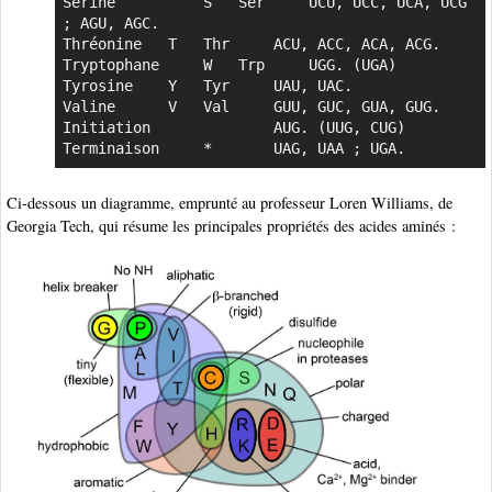
Sérine	       	S 	Ser 	UCU, UCC, UCA, UCG 
; AGU, AGC.

Thréonine 	T 	Thr 	ACU, ACC, ACA, ACG.

Tryptophane 	W 	Trp 	UGG. (UGA)

Tyrosine 	Y 	Tyr 	UAU, UAC.

Valine		V 	Val 	GUU, GUC, GUA, GUG.

Initiation 		     	AUG. (UUG, CUG)

Terminaison 	* 		UAG, UAA ; UGA.
Ci-dessous un diagramme, emprunté au professeur Loren Williams, de
Georgia Tech, qui résume les principales propriétés des acides aminés :