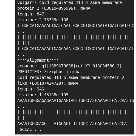
vulgaris cold-regulated 413 plasma membrane 
protein 2 (LOC104895996), mRNA

length: 847

e value: 2.76359e-108

TTGGCCATGAAAACTGATCAATTGGCCGTGGCTAATATGATCGATTCCG
...

||||||||||||||||| ||| ||||  |||||||| |||| ||||  
||||| ...

TTGGCCATGAAAACTGAGCAAATGGCGTTGGCTAATTTGATAGATTATG
...

****Alignment****

sequence: gi|1389679838|ref|XM_016034586.2| 
PREDICTED: Ziziphus jujuba

cold-regulated 413 plasma membrane protein 2-
like (LOC107424728), mRNA

length: 946

e value: 1.43158e-105

AAAATGGGGAGAGAAATGAAGTACTTGGCCATGAAAACTGATCAATTGG
...

|||||||||||    ||| |||  ||||| |||| |||||||| |   
|||   ...

AAAATGGGGAGG---ATGGAGTTTTTGGCTATGAGAACTGATCCA--
-GCCAC ...