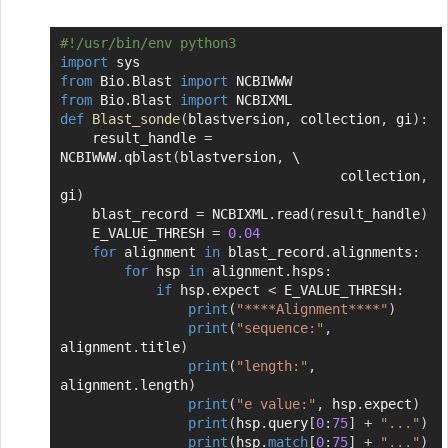
#!/usr/bin/env python3
Copier
import
from
 Bio
.
Blast 
import
from
 Bio
.
Blast 
import
def
Blast_sonde
(
blastversion
,
 collection
,
 gi
)
:
    result_handle 
=
NCBIWWW
.
qblast
(
blastversion
,
 \

                                   collection
,
gi
)
    blast_record 
=
 NCBIXML
.
read
(
result_handle
)
    E_VALUE_THRESH 
=
0.04
for
 alignment 
in
 blast_record
.
alignments
:
for
 hsp 
in
 alignment
.
hsps
:
if
 hsp
.
expect 
<
 E_VALUE_THRESH
:
print
(
"****Alignment****"
)
print
(
"sequence:"
,
alignment
.
title
)
print
(
"length:"
,
alignment
.
length
)
print
(
"e value:"
,
 hsp
.
expect
)
print
(
hsp
.
query
[
0
:
75
]
+
"..."
)
print
(
hsp
.
match
[
0
:
75
]
+
"..."
)