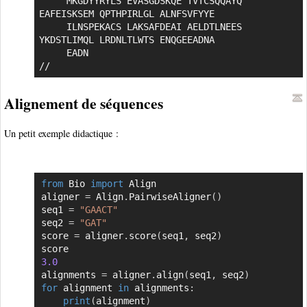
     MKGDYYRYLS EVASGDSKQE TVTCSQQAYQ 
EAFEISKSEM QPTHPIRLGL ALNFSVFYYE

     ILNSPEKACS LAKSAFDEAI AELDTLNEES 
YKDSTLIMQL LRDNLTLWTS ENQGEEADNA

     EADN

//
Alignement de séquences
Un petit exemple didactique :
from
 Bio 
import
 Align

Copier
aligner 
=
 Align
.
PairwiseAligner
(
)
seq1 
=
"GAACT"
seq2 
=
"GAT"
score 
=
 aligner
.
score
(
seq1
,
 seq2
)
3.0
alignments 
=
 aligner
.
align
(
seq1
,
 seq2
)
for
 alignment 
in
 alignments
:
print
(
alignment
)