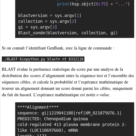
print
(
hsp
.
sbjct
[
0
:
75
]
+
"..."
)
blastversion 
=
 sys
.
argv
[
1
]
collection 
=
 sys
.
argv
[
2
]
gi 
=
 sys
.
argv
[
3
]
Blast_sonde
(
blastversion
,
 collection
,
 gi
)
Si on connaît l’identifiant GenBank, avec la ligne de commande :
./BLAST-biopython.py blastn nt 8332116
BLAST évalue la pertinence statistique du score par une analyse de la
distribution des scores d’alignement entre la séquence-test et l’ensemble des
séquences cibles, et calcule la probabilité et l’espérance mathématique de
trouver un alignement donnant un score donné parmi les cibles, uniquement
du fait du hasard. L’espérance mathématique est notée
e-value
.
****Alignment****

sequence: gi|1219041180|ref|XM_021875076.1| 
PREDICTED: Chenopodium quinoa

cold-regulated 413 plasma membrane protein 2-
like (LOC110697660), mRNA

length: 1173
