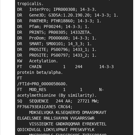
tropicalis.

DR   InterPro; IPR000308; 14-3-3.

DR   Gene3D; G3DSA:1.20.190.20; 14-3-3; 1.

DR   PANTHER; PTHR18860; 14-3-3; 1.

DR   Pfam; PF00244; 14-3-3; 1.

DR   PRINTS; PR00305; 1433ZETA.

DR   ProDom; PD000600; 14-3-3; 1.

DR   SMART; SM00101; 14_3_3; 1.

DR   PROSITE; PS00796; 1433_1; 1.

DR   PROSITE; PS00797; 1433_2; 1.

KW   Acetylation.

FT   CHAIN         1    244       14-3-3 
protein beta/alpha.

FT                                
/FTId=PRO_0000058600.

FT   MOD_RES       1      1       N-
acetylmethionine (By similarity).

SQ   SEQUENCE   244 AA;  27721 MW;  
FF766793EA1CA9E5 CRC64;

     MDKSELVQKA KLSEQAERYD DMAASMKAVT 
ELGAELSNEE RNLLSVAYKN VVGARRSSWR

     VISSIEQKTE GNDKRQQMAR EYREKVETEL 
QDICKDVLGL LDKYLVPNAT PPESKVFYLK
