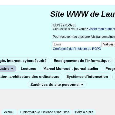
Site WWW de Lau
ISSN 2271-3905
Cliquez ici si vous voulez
visiter mon autre si
Pour recevoir (au plus une fois par semaine) 
Conformité de l’infolettre au RGPD
ie, Internet, cybersécurité
Enseignement de l’informatique
dustrie
Lectures
Marcel Moiroud : journal-atelier
Prog
▼
tion, architecture des ordinateurs
Systèmes d’information
Zarchives du site personnel
▼
Accueil
L’informatique : science et industrie
Boîte à outils