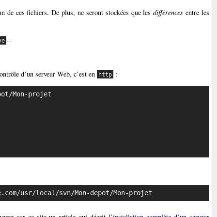
cun de ces fichiers. De plus, ne seront stockées que les
différences
entre les
...
ve
contrôle d’un serveur Web, c’est en
:
http
ot/Mon-projet

e.com/usr/local/svn/Mon-depot/Mon-projet
rez sur ce site un article qui décrit l’
installation complète d’un serveur