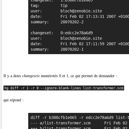
tag:         tip

user:        bloch@zenobie.site

date:        Fri Feb 02 17:13:31 2007 +0100
summary:     20070202-2

changeset:   0:edcc2e78a6d9

user:        bloch@zenobie.site

date:        Fri Feb 02 17:11:59 2007 +0100
summary:     20070202-1
Il y a deux
changesets
numérotés 0 et 1, ce qui permet de demander :
hg diff -r 1 -r 0 --ignore-blank-lines list-transformer.scm
qui répond :
diff -r b300cfb1e065 -r edcc2e78a6d9 list-t
--- a/list-transformer.scm      Fri Feb 02 
+++ b/list-transformer.scm      Fri Feb 02 