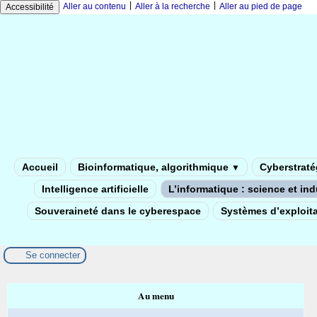
|
|
Aller au contenu
Aller à la recherche
Aller au pied de page
Accessibilité
Accueil
Bioinformatique, algorithmique
Cyberstratég
▼
Intelligence artificielle
L’informatique : science et in
Souveraineté dans le cyberespace
Systèmes d’exploita
Se connecter
Au menu