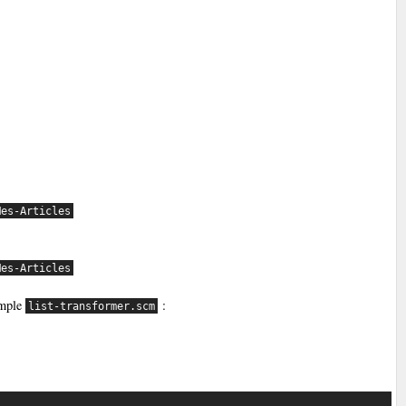
Mes-Articles
Mes-Articles
emple
:
list-transformer.scm