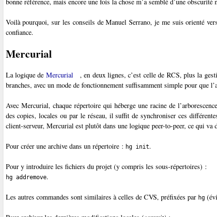
bonne référence, mais encore une fois la chose m’a semblé d’une obscurité n
Voilà pourquoi, sur les conseils de Manuel Serrano, je me suis orienté ve
confiance.
Mercurial
La logique de
Mercurial
, en deux lignes, c’est celle de RCS, plus la gesti
branches, avec un mode de fonctionnement suffisamment simple pour que l’as
Avec Mercurial, chaque répertoire qui héberge une racine de l’arborescence
des copies, locales ou par le réseau, il suffit de synchroniser ces différe
client-serveur, Mercurial est plutôt dans une logique peer-to-peer, ce qui va d
Pour créer une archive dans un répertoire :
.
hg init
Pour y introduire les fichiers du projet (y compris les sous-répertoires) :
.
hg addremove
Les autres commandes sont similaires à celles de CVS, préfixées par
(évi
hg