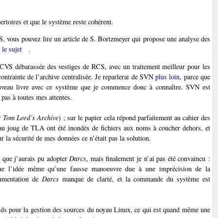
rtoires et que le système reste cohérent.
, vous pouvez lire un article de S. Bortzmeyer qui propose une analyse des
 le sujet
.
CVS débarassée des vestiges de RCS, avec un traitement meilleur pour les
ontrainte de l’archive centralisée. Je reparlerai de SVN
plus loin
, parce que
ouveau livre avec ce système que je commence donc à connaître. SVN est
pas à toutes mes attentes.
r
Tom Lord’s Archive
) ; sur le papier cela répond parfaitement au cahier des
s au joug de TLA ont été inondés de fichiers aux noms à coucher dehors, et
la sécurité de mes données ce n’était pas la solution.
is que j’aurais pu adopter
Darcs
, mais finalement je n’ai pas été convaincu :
 que l’idée même qu’une fausse manoeuvre due à une imprécision de la
cumentation de
Darcs
manque de clarté, et la commande du système est
lds pour la gestion des sources du noyau Linux, ce qui est quand même une