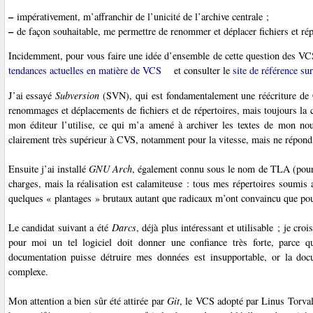
–
impérativement, m’affranchir de l’unicité de l’archive centrale ;
–
de façon souhaitable, me permettre de renommer et déplacer fichiers et répe
Incidemment, pour vous faire une idée d’ensemble de cette question des VCS
tendances actuelles en matière de VCS
et consulter le
site de référence sur
J’ai essayé
Subversion
(SVN), qui est fondamentalement une réécriture de 
renommages et déplacements de fichiers et de répertoires, mais toujours la c
mon éditeur l’utilise, ce qui m’a amené à archiver les textes de mon n
clairement très supérieur à CVS, notamment pour la vitesse, mais ne répond 
Ensuite j’ai installé
GNU Arch
, également connu sous le nom de TLA (pou
charges, mais la réalisation est calamiteuse : tous mes répertoires soumi
quelques « plantages » brutaux autant que radicaux m’ont convaincu que pour 
Le candidat suivant a été
Darcs
, déjà plus intéressant et utilisable ; je cro
pour moi un tel logiciel doit donner une confiance très forte, parce
documentation puisse détruire mes données est insupportable, or la do
complexe.
Mon attention a bien sûr été attirée par
Git
, le VCS adopté par Linus Torva