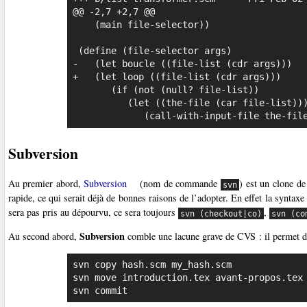
@@ -2,7 +2,7 @@

    (main file-selector))

 (define (file-selector args)

-   (let boucle ((file-list (cdr args)))

+   (let loop ((file-list (cdr args)))

       (if (not (null? file-list))

          (let ((the-file (car file-list)))

             (call-with-input-file the-
Subversion
Au premier abord,
Subversion
(nom de commande
) est un clone de
svn
rapide, ce qui serait déjà de bonnes raisons de l’adopter. En effet la syntax
sera pas pris au dépourvu, ce sera toujours
,
svn (checkout|co)
svn (co
Subversion
Au second abord,
comble une lacune grave de CVS : il permet de
svn copy hash.scm my_hash.scm

svn move introduction.tex avant-propos.tex

svn commit