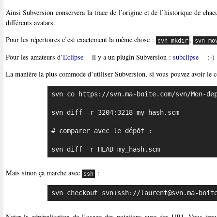
Ainsi Subversion conservera la trace de l’origine et de l’historique de cha
différents avatars.
Pour les répertoires c’est exactement la même chose :
,
svn mkdir
svn mo
Pour les amateurs d’
Eclipse
il y a un plugin Subversion :
subclipse
:-)
La manière la plus commode d’utiliser Subversion, si vous pouvez avoir le 
svn co https://svn.ma-boite.com/svn/Mon-dep
svn diff -r 3204:3218 my_hash.scm

# comparer avec le dépôt :

svn diff -r HEAD my_hash.scm
Mais sinon ça marche avec
:
ssh
svn checkout svn+ssh://laurent@svn.ma-boit
Noter la généralisation de l’usage des notations avec des URI. Vous trouve