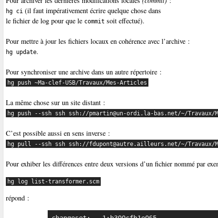
Pour archiver les dernières modifications locales
(commit)
:
(il faut impérativement écrire quelque chose dans
hg ci
le fichier de log pour que le
soit effectué).
commit
Pour mettre à jour les fichiers locaux en cohérence avec l’archive :
.
hg update
Pour synchroniser une archive dans un autre répertoire :
hg push ~Ma-clef-USB/Travaux/Mes-Articles
La même chose sur un site distant :
hg push --ssh ssh ssh://pmartin@un-ordi.la-bas.net/~/Travaux/
C’est possible aussi en sens inverse :
hg pull --ssh ssh ssh://fdupont@autre.ailleurs.net/~/Travaux/
Pour exhiber les différences entre deux versions d’un fichier nommé par ex
hg log list-transformer.scm
répond :
changeset:   1:b300cfb1e065
