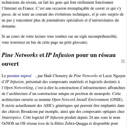
techniciens du réseau, en fait les gens qui font réellement fonctionner
l’Internet en France. C’est une occasion irremplaçable de savoir ce qui s’y
passe, de se tenir au courant des évolutions techniques, et je suis surpris de
ne pas y rencontrer plus de journalistes spécialisés et d’universitaires du
domaine.
Si au cours de votre lecture vous tombez sur un sigle incompréhensible,
vous trouverez en bas de cette page un petit glossaire.
et
pour un réseau
Pine Networks
IP Infusion
ouvert
Le
premier exposé
, par Hadi Choueiry de
Pine Networks
et Lucie Nguyen
d’
IP Infusion
, présentait des composants matériels et logiciels destinés à
l’
Open Networking
, c’est-à-dire la construction d’infrastructures affranchies
de l’architecture d’un constructeur unique en position de monopole. Cette
architecture ouverte se nomme
Open Network Install Environment
(ONIE).
Il existe actuellement des ASICs génériques qui peuvent être implantés dans
des châssis Broadcom par exemple, ainsi que des composants optiques chez
Smartoptics
. Côté logiciel
IP Infusion
produit depuis 24 ans sous le nom
OcNOS un OS réseau issu de la filière Zebra-Quagga et disponible pour