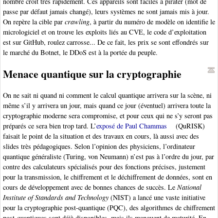
nombre croît très rapidement. Ces appareils sont faciles à pirater (mot de
passe par défaut jamais changé), leurs systèmes ne sont jamais mis à jour.
On repère la cible par
crawling
, à partir du numéro de modèle on identifie le
micrologiciel et on trouve les exploits liés au CVE, le code d’exploitation
est sur GitHub, roulez carrosse... De ce fait, les prix se sont effondrés sur
le marché du Botnet, le DDoS est à la portée du peuple.
Menace quantique sur la cryptographie
On ne sait ni quand ni comment le calcul quantique arrivera sur la scène, ni
même s’il y arrivera un jour, mais quand ce jour (éventuel) arrivera toute la
cryptographie moderne sera compromise, et pour ceux qui ne s’y seront pas
préparés ce sera bien trop tard. L’
exposé de Paul Chammas
(QuRISK)
faisait le point de la situation et des travaux en cours, là aussi avec des
slides très pédagogiques. Selon l’opinion des physiciens, l’ordinateur
quantique généraliste (Turing, von Neumann) n’est pas à l’ordre du jour, par
contre des calculateurs spécialisés pour des fonctions précises, justement
pour la transmission, le chiffrement et le déchiffrement de données, sont en
cours de développement avec de bonnes chances de succès. Le
National
Institute of Standards and Technology
(NIST) a lancé une vaste initiative
pour la cryptographie post-quantique (PQC), des algorithmes de chiffrement
post-quantiques sont déjà disponibles, mais ils manquent de maturité. En