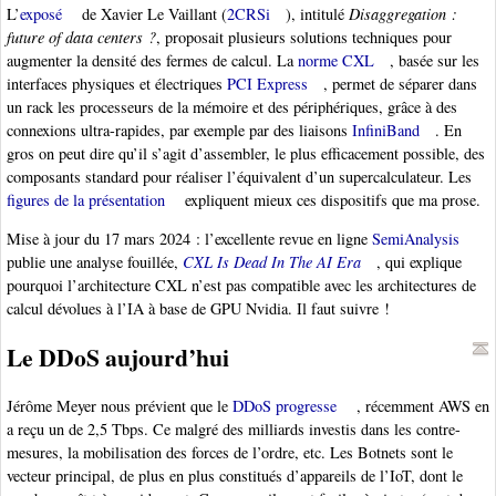
L’
exposé
de Xavier Le Vaillant (
2CRSi
), intitulé
Disaggregation :
future of data centers ?
, proposait plusieurs solutions techniques pour
augmenter la densité des fermes de calcul. La
norme CXL
, basée sur les
interfaces physiques et électriques
PCI Express
, permet de séparer dans
un rack les processeurs de la mémoire et des périphériques, grâce à des
connexions ultra-rapides, par exemple par des liaisons
InfiniBand
. En
gros on peut dire qu’il s’agit d’assembler, le plus efficacement possible, des
composants standard pour réaliser l’équivalent d’un supercalculateur. Les
figures de la présentation
expliquent mieux ces dispositifs que ma prose.
Mise à jour du 17 mars 2024 : l’excellente revue en ligne
SemiAnalysis
publie une analyse fouillée,
CXL Is Dead In The AI Era
, qui explique
pourquoi l’architecture CXL n’est pas compatible avec les architectures de
calcul dévolues à l’IA à base de GPU Nvidia. Il faut suivre !
Le DDoS aujourd’hui
Jérôme Meyer nous prévient que le
DDoS progresse
, récemment AWS en
a reçu un de 2,5 Tbps. Ce malgré des milliards investis dans les contre-
mesures, la mobilisation des forces de l’ordre, etc. Les Botnets sont le
vecteur principal, de plus en plus constitués d’appareils de l’IoT, dont le