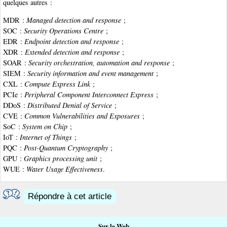
quelques autres :
MDR :
Managed detection and response
;
SOC :
Security Operations Centre
;
EDR :
Endpoint detection and response
;
XDR :
Extended detection and response
;
SOAR :
Security orchestration, automation and response
;
SIEM :
Security information and event management
;
CXL :
Compute Express Link
;
PCIe :
Peripheral Component Interconnect Express
;
DDoS :
Distributed Denial of Service
;
CVE :
Common Vulnerabilities and Exposures
;
SoC :
System on Chip
;
IoT :
Internet of Things
;
PQC :
Post-Quantum Cryptography
;
GPU :
Graphics processing unit
;
WUE :
Water Usage Effectiveness
.
Répondre à cet article
Sur le Web