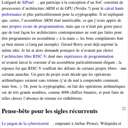
Lelégard de
SiPearl
, qui participe à la conception d’un SoC constitué de
processeurs d’architecture ARM et de GPU (Nvidia ?) pour le
calcul haute
performance
et plus particulièrement pour la cryptographie. Il m’expliquait
que, certes, l’assembleur ARM était inextricable, ce que j’avais appris de
mes
propres essais de programmation
, mais que ce n’était pas grave parce
que de tout façon les architectures contemporaines ne sont pas faites pour
être programmées en assembleur « à la main », les bons compilateurs font
ça bien mieux (
par exemple). Gérard Berry avait déjà exprimé la
clang
même idée. Je lui ai alors demandé pourquoi ils n’avaient pas choisi
l’
architecture libre RISC-V
, dont mes
expériences de programmation
m’avaient laissé le souvenir d’un assembleur particulièrement élégant ; la
réponse fut que RISC-V souffrait des défauts de certains projets libres : une
certaine anarchie. Un guru du projet avait décidé que les opérations
arithmétiques seraient sans retenue (j’ai du mal à comprendre comment,
mais bon...). Or, pour la cryptographie, on fait des opérations arithmétiques
sur de très grands nombres, comme 4096 chiffres binaires, et pour faire de
telles choses l’absence de retenue est rédhibitoire.
Pense-bête pour les sigles récurrents
Le jargon de la cybersécurité
, emprunté à Airbus Protect, Wikipédia et