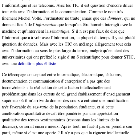
l’informatique et les télécoms. Avec les TIC il est question d’encore diluer
tout cela avec l’information et la communication. Comme le note très
finement Michel Volle, l’ordinateur ne traite jamais que des
données
, qui ne
donnent lieu à de l’
information
que lorsqu’un être humain interagit avec la
machine et qu’intervient la
sémantique
. S’il n’est pas faux de dire que
l’informatique a à voir avec l’information, la plupart du temps il y est plutôt
question de données. Mais avec les TIC on mélange allègrement tout cela
avec l’information au sens le plus large du terme, malgré qu’en aient des
universitaires qui ont préfixé le sigle d’un S scientifique pour donner STIC,
avec une
définition plus élitiste
.
Ce télecopage conceptuel entre informatique, électronique, télécoms,
documentation et communication d’entreprise n’a pas que des
inconvénients : la réalisation de cette fusion intellectuellement
problématique dans les cursus de tel grand établissement d’enseignement
supérieur où il m’arrive de donner des cours a entraîné une modification
très
favorable du
sex-ratio
de la population étudiante, et si cette
amélioration quantitative devait être pondérée par une appréciation
qualitative des tenues vestimentaires (restons dans les limites de la
décence), ce serait encore mieux. Après tout, ne faut-il pas en prendre son
parti, même si c’est une aporie ? Il n’y a pas que la rigueur intellectuelle