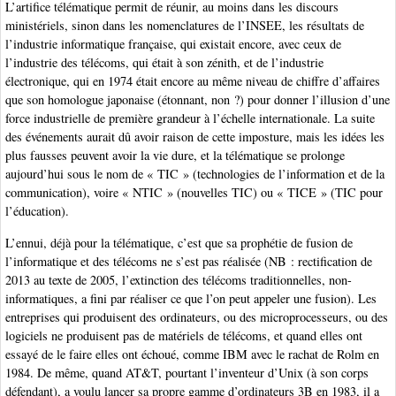
L’artifice télématique permit de réunir, au moins dans les discours
ministériels, sinon dans les nomenclatures de l’INSEE, les résultats de
l’industrie informatique française, qui existait encore, avec ceux de
l’industrie des télécoms, qui était à son zénith, et de l’industrie
électronique, qui en 1974 était encore au même niveau de chiffre d’affaires
que son homologue japonaise (étonnant, non ?) pour donner l’illusion d’une
force industrielle de première grandeur à l’échelle internationale. La suite
des événements aurait dû avoir raison de cette imposture, mais les idées les
plus fausses peuvent avoir la vie dure, et la télématique se prolonge
aujourd’hui sous le nom de « TIC » (technologies de l’information et de la
communication), voire « NTIC » (nouvelles TIC) ou « TICE » (TIC pour
l’éducation).
L’ennui, déjà pour la télématique, c’est que sa prophétie de fusion de
l’informatique et des télécoms ne s’est pas réalisée (NB : rectification de
2013 au texte de 2005, l’extinction des télécoms traditionnelles, non-
informatiques, a fini par réaliser ce que l’on peut appeler une fusion). Les
entreprises qui produisent des ordinateurs, ou des microprocesseurs, ou des
logiciels ne produisent pas de matériels de télécoms, et quand elles ont
essayé de le faire elles ont échoué, comme IBM avec le rachat de Rolm en
1984. De même, quand AT&T, pourtant l’inventeur d’Unix (à son corps
défendant), a voulu lancer sa propre gamme d’ordinateurs 3B en 1983, il a