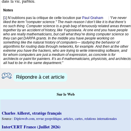
dans la vie, parbleu.
Notes
[
1
]
N’oublions pas la critique de cette locution par
Paul Graham
:
“I’ve never
liked the term "computer science." The main reason I don’t like it is that there’s
no such thing. Computer science is a grab bag of tenuously related areas thrown
together by an accident of history, like Yugoslavia. At one end you have people
who are really mathematicians, but call what they’re doing computer science so
they can get DARPA grants. In the middle you have people working on
something like the natural history of computers— studying the behavior of
algorithms for routing data through networks, for example. And then at the other
extreme you have the hackers, who are trying to write interesting software, and
for whom computers are just a medium of expression, as concrete is for
architects or paint for painters. It’s as if mathematicians, physicists, and architects
all had to be in the same department.”
Répondre à cet article
Sur le Web
Charles Ailleret, stratège français
Source :
Diploweb.com, revue geopolitique, articles, cartes, relations internationales
InterCERT France (Juillet 2026)