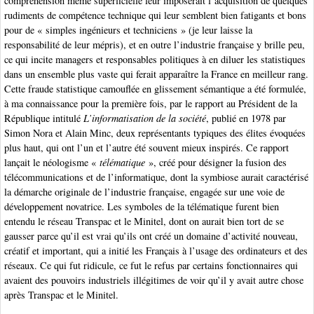
compréhension même superficielle leur imposerait l’acquisition de quelques
rudiments de compétence technique qui leur semblent bien fatigants et bons
pour de « simples ingénieurs et techniciens » (je leur laisse la
responsabilité de leur mépris), et en outre l’industrie française y brille peu,
ce qui incite managers et responsables politiques à en diluer les statistiques
dans un ensemble plus vaste qui ferait apparaître la France en meilleur rang.
Cette fraude statistique camouflée en glissement sémantique a été formulée,
à ma connaissance pour la première fois, par le rapport au Président de la
République intitulé
L’informatisation de la société
, publié en 1978 par
Simon Nora et Alain Minc, deux représentants typiques des élites évoquées
plus haut, qui ont l’un et l’autre été souvent mieux inspirés. Ce rapport
lançait le néologisme «
télématique
», créé pour désigner la fusion des
télécommunications et de l’informatique, dont la symbiose aurait caractérisé
la démarche originale de l’industrie française, engagée sur une voie de
développement novatrice. Les symboles de la télématique furent bien
entendu le réseau Transpac et le Minitel, dont on aurait bien tort de se
gausser parce qu’il est vrai qu’ils ont créé un domaine d’activité nouveau,
créatif et important, qui a initié les Français à l’usage des ordinateurs et des
réseaux. Ce qui fut ridicule, ce fut le refus par certains fonctionnaires qui
avaient des pouvoirs industriels illégitimes de voir qu’il y avait autre chose
après Transpac et le Minitel.