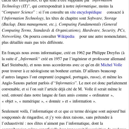
Technology (IT)
”, qui correspondrait à notre
informatique
, moins la
“
Computer Science
” : si l’on consulte un
site encyclopédique
consacré à
l’
Information Technology
, les têtes de chapitre sont
Software, Storage
(Backup, Data management, etc.), Computing Fundamentals (General
Computing Terms, Standards & Organizations), Hardware, Security, PCs,
Networking
. On pourra consulter
Wikipedia
pour une autre nomenclature,
plus détaillée mais pas très différente.
En français nous avons informatique, créé en 1962 par Philippe Dreyfus (à
la suite d’
„Informatik“
créé en 1957 par l’ingénieur et professeur allemand
Karl Steinbuch), et nous nous accorderons avec ce qu’en dit
Michel Volle
pour trouver à ce néologisme un bonheur certain. D’ailleurs beaucoup
d’autres langues l’ont emprunté (espagnol, portugais, russe), et même les
Anglo-Saxons parlent parfois d’“
Informatics
”. Le mot est donc parfaitement
convenable, et si l’on suit l’article déjà cité de M. Volle il serait même le
seul, entouré dans notre langue de faux amis comme « ordinateur »,
« objet », « numérique », « donnée » et « information ».
Seulement voilà, l’informatique et ce que ce terme désigne sont aujourd’hui
soupçonnés de ringardise, et j’y vois deux raisons, sans prétendre à
l’exhaustivité : nos élites n’aiment pas l’informatique, dont la