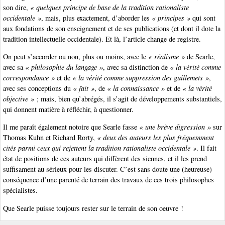
son dire,
« quelques principe de base de la tradition rationaliste
occidentale »
, mais, plus exactement, d’aborder les
« principes »
qui sont
aux fondations de son enseignement et de ses publications (et dont il dote la
tradition intellectuelle occidentale). Et là, l’article change de registre.
On peut s’accorder ou non, plus ou moins, avec le
« réalisme »
de Searle,
avec sa
« philosophie du langage »
, avec sa distinction de
« la vérité comme
correspondance »
et de
« la vérité comme suppression des guillemets »
,
avec ses conceptions du
« fait »
, de
« la connaissance »
et de
« la vérité
objective »
; mais, bien qu’abrégés, il s’agit de développements substantiels,
qui donnent matière à réfléchir, à questionner.
Il me paraît également notoire que Searle fasse
« une brève digression »
sur
Thomas Kuhn et Richard Rorty,
« deux des auteurs les plus fréquemment
cités parmi ceux qui rejettent la tradition rationaliste occidentale »
. Il fait
état de positions de ces auteurs qui diffèrent des siennes, et il les prend
suffisament au sérieux pour les discuter. C’est sans doute une (heureuse)
conséquence d’une parenté de terrain des travaux de ces trois philosophes
spécialistes.
Que Searle puisse toujours rester sur le terrain de son oeuvre !