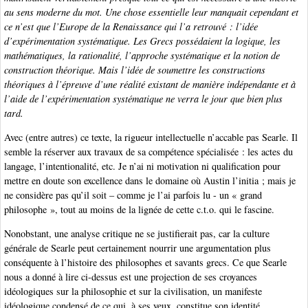
au sens moderne du mot. Une chose essentielle leur manquait cependant et
ce n’est que l’Europe de la Renaissance qui l’a retrouvé : l’idée
d’expérimentation systématique. Les Grecs possédaient la logique, les
mathématiques, la rationalité, l’approche systématique et la notion de
construction théorique. Mais l’idée de soumettre les constructions
théoriques à l’épreuve d’une réalité existant de manière indépendante et à
l’aide de l’expérimentation systématique ne verra le jour que bien plus
tard.
Avec (entre autres) ce texte, la rigueur intellectuelle n’accable pas Searle. Il
semble la réserver aux travaux de sa compétence spécialisée : les actes du
langage, l’intentionalité, etc. Je n’ai ni motivation ni qualification pour
mettre en doute son excellence dans le domaine où Austin l’initia ; mais je
ne considère pas qu’il soit – comme je l’ai parfois lu - un « grand
philosophe », tout au moins de la lignée de cette c.t.o. qui le fascine.
Nonobstant, une analyse critique ne se justifierait pas, car la culture
générale de Searle peut certainement nourrir une argumentation plus
conséquente à l’histoire des philosophes et savants grecs. Ce que Searle
nous a donné à lire ci-dessus est une projection de ses croyances
idéologiques sur la philosophie et sur la civilisation, un manifeste
idéologique condensé de ce qui, à ses yeux, constitue son identité