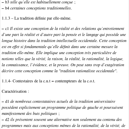
–
b3
telle qu’elle est habituellement conçue
;
–
b4
certaines conceptions traditionnelles
.
1.1.3 – La tradition définie par elle-même.
–
c1
Il existe une conception de la réalité et des relations qu’entretiennent
d’une part la réalité et d’autre part la pensée et le langage qui possède une
longue histoire dans la tradition intellectuelle occidentale. Cette conception
est en effet si fondamentale qu’elle définit dans une certaine mesure la
tradition elle-même. Elle implique une conception très particulière de
notions telles que la vérité, la raison, la réalité, la rationalité, la logique,
la connaissance, l’évidence, et la preuve. On peut sans trop d’exagération
décrire cette conception comme la "tradition rationaliste occidentale"
.
1.1.4- Contestaires de la c.u.t = contempteurs de la c.o.t.
Caractérisation :
–
d1
de nombreux contestataires actuels de la tradition universitaire
possèdent explicitement un programme politique de gauche et poursuivent
manifestement des buts politiques
;
–
d2
ils présentent souvent une alternative non seulement au contenu des
programmes mais aux conceptions mêmes de la rationalité, de la vérité, de