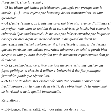
l’objectivité, et de la réalité
;
–
d3
les idéaux qui étaient précédemment partagés par presque tout le
monde - [...] - sont rejetés par beaucoup de ces contestataires, en tant
qu’idéaux.
–
d4
L’autre [culture] présente une diversité bien plus grande d’attitudes et
de projets, mais dans le seul but de la caractériser, je la décrirai comme la
culture du "postmodernisme". Je ne veux pas laisser entendre par là que ce
concept est bien défini ou même cohérent, mais quand on décrit un
mouvement intellectuel quelconque, il est préférable d’utiliser des termes
que ses partisans eux-mêmes pourraient admettre ; et celui-ci paraît bien
accepté en tant qu’auto-description par de nombreux représentants dont je
discuterai
.
–
d5
Le postmodernisme estime que tout discours est d’une quelconque
façon politique, et cherche à utiliser l’Université à des fins politiques
favorables plutôt que répressives
.
–
c6
Les postmodernistes essaient de contester certaines conceptions
traditionnelles sur la nature de la vérité, de l’objectivité, de la rationalité,
de la réalité et de la qualité intellectuelle
.
Réfutations :
–
L’évidence, l’universalité, etc ; des principes de la c.t.o..