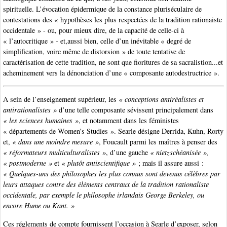
spirituelle. L’évocation épidermique de la constance pluriséculaire de
contestations des « hypothèses les plus respectées de la tradition rationaiste
occidentale » - ou, pour mieux dire, de la capacité de celle-ci à
« l’autocritique » - et,aussi bien, celle d’un inévitable « degré de
simplification, voire même de distorsion » de toute tentative de
caractérisation de cette tradition, ne sont que fioritures de sa sacralistion...et
acheminement vers la dénonciation d’une « composante autodestructrice ».
A sein de l’enseignement supérieur, les
« conceptions antiréalistes et
antirationalistes »
d’une telle composante sévissent principalement dans
« les sciences humaines »
, et notamment dans les féministes
« départements de Women’s Studies ». Searle désigne Derrida, Kuhn, Rorty
et,
« dans une moindre mesure »
, Foucault parmi les maîtres à penser des
« réformateurs multiculturalistes »
, d’une gauche
« nietzschéanisée »,
« postmoderne »
et
« plutôt antiscientifique »
; mais il assure aussi :
« Quelques-uns des philosophes les plus connus sont devenus célèbres par
leurs attaques contre des éléments centraux de la tradition rationaliste
occidentale, par exemple le philosophe irlandais George Berkeley, ou
encore Hume ou Kant. »
Ces réglements de compte fournissent l’occasion à Searle d’exposer, selon