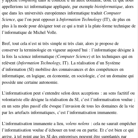
appellerions ici informatique appliquée, par exemple
bioinformatique
, alors
que dans les universités européennes informatique traduit
Computer
Science
, que l’on peut opposer à
Information Technology
(IT), de plus en
plus à la mode pour désigner tout ce qui a trait à la plate-forme technique de
l’informatique de Michel Volle.
Bref, tout cela n’est ni très simple ni très clair, alors je propose de
conserver la terminologie en vigueur aujourd’hui : l’informatique désigne à
la fois la science informatique
(Computer Science)
et les techniques qui en
relèvent (
Information Technology
, IT). La réalisation d’un Système
d’information (SI) mobilise des connaissances et des compétences en
informatique, en logique, en économie, en sociologie, c’est un domaine qui
possède une certaine autonomie.
L’informatisation peut s’entendre selon deux acceptions : au sens factitif ou
volontariste elle désigne la réalisation du SI, c’est l’informatisation voulue ;
en un sens plus passif elle évoque l’invasion de tous les domaines de la vie
par les artefacts informatiques, c’est l’informatisation immanente.
L’informatisation immanente a lieu,
volens nolens
: cela ne saurait empêcher
l’informatisation voulue d’échouer en tout ou en partie. Et c’est bien ce qui
arrive, à tel point que les SI des entreprises peuvent être supplantés par