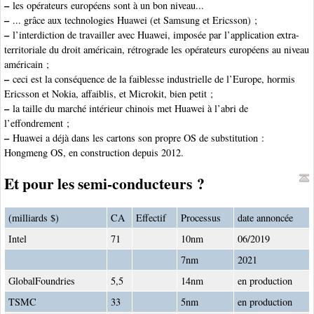
–
les opérateurs européens sont à un bon niveau...
–
... grâce aux technologies Huawei (et Samsung et Ericsson) ;
–
l’interdiction de travailler avec Huawei, imposée par l’application extra-
territoriale du droit américain, rétrograde les opérateurs européens au niveau
américain ;
–
ceci est la conséquence de la faiblesse industrielle de l’Europe, hormis
Ericsson et Nokia, affaiblis, et Microkit, bien petit ;
–
la taille du marché intérieur chinois met Huawei à l’abri de
l’effondrement ;
–
Huawei a déjà dans les cartons son propre OS de substitution :
Hongmeng OS, en construction depuis 2012.
Et pour les semi-conducteurs ?
(milliards $)
CA
Effectif
Processus
date annoncée
Intel
71
10nm
06/2019
7nm
2021
GlobalFoundries
5,5
14nm
en production
TSMC
33
5nm
en production