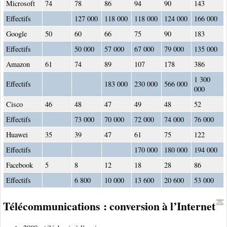
Microsoft
74
78
86
94
90
143
Effectifs
127 000
118 000
118 000
124 000
166 000
Google
50
60
66
75
90
183
Effectifs
50 000
57 000
67 000
79 000
135 000
Amazon
61
74
89
107
178
386
1 300
Effectifs
183 000
230 000
566 000
000
Cisco
46
48
47
49
48
52
Effectifs
73 000
70 000
72 000
74 000
76 000
Huawei
35
39
47
61
75
122
Effectifs
170 000
180 000
194 000
Facebook
5
8
12
18
28
86
Effectifs
6 800
10 000
13 600
20 600
53 000
Télécommunications : conversion à l’Internet