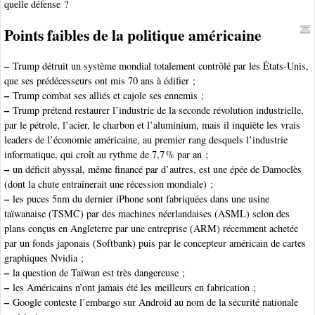
quelle défense ?
Points faibles de la politique américaine
–
Trump détruit un système mondial totalement contrôlé par les États-Unis,
que ses prédécesseurs ont mis 70 ans à édifier ;
–
Trump combat ses alliés et cajole ses ennemis ;
–
Trump prétend restaurer l’industrie de la seconde révolution industrielle,
par le pétrole, l’acier, le charbon et l’aluminium, mais il inquiète les vrais
leaders de l’économie américaine, au premier rang desquels l’industrie
informatique, qui croît au rythme de 7,7 % par an ;
–
un déficit abyssal, même financé par d’autres, est une épée de Damoclès
(dont la chute entraînerait une récession mondiale) ;
–
les puces 5nm du dernier iPhone sont fabriquées dans une usine
taïwanaise (TSMC) par des machines néerlandaises (ASML) selon des
plans conçus en Angleterre par une entreprise (ARM) récemment achetée
par un fonds japonais (Softbank) puis par le concepteur américain de cartes
graphiques Nvidia ;
–
la question de Taïwan est très dangereuse ;
–
les Américains n’ont jamais été les meilleurs en fabrication ;
–
Google conteste l’embargo sur Android au nom de la sécurité nationale