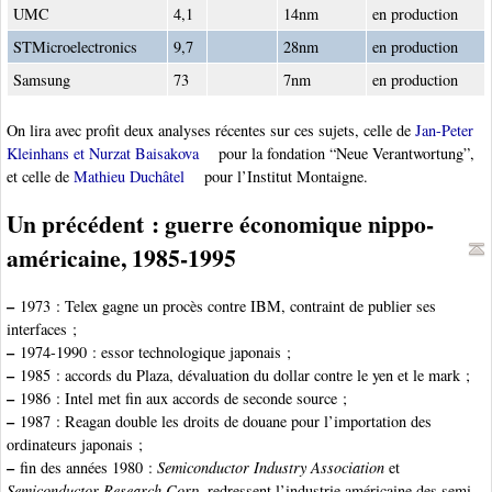
UMC
4,1
14nm
en production
STMicroelectronics
9,7
28nm
en production
Samsung
73
7nm
en production
On lira avec profit deux analyses récentes sur ces sujets, celle de
Jan-Peter
Kleinhans et Nurzat Baisakova
pour la fondation “Neue Verantwortung”,
et celle de
Mathieu Duchâtel
pour l’Institut Montaigne.
Un précédent : guerre économique nippo-
américaine, 1985-1995
–
1973 : Telex gagne un procès contre IBM, contraint de publier ses
interfaces ;
–
1974-1990 : essor technologique japonais ;
–
1985 : accords du Plaza, dévaluation du dollar contre le yen et le mark ;
–
1986 : Intel met fin aux accords de seconde source ;
–
1987 : Reagan double les droits de douane pour l’importation des
ordinateurs japonais ;
–
fin des années 1980 :
Semiconductor Industry Association
et
Semiconductor Research Corp.
redressent l’industrie américaine des semi-