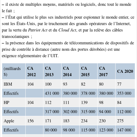
–
il existe de multiples moyens, matériels ou logiciels, donc tout le monde
le fait ;
–
l’État qui utilise le plus ses industriels pour espionner le monde entier, ce
sont les États-Unis, par le truchement des grands opérateurs de l’Internet,
par la vertu du
Patriot Act
et du
Cloud Act
, et par la relève des câbles
transocéaniques ;
–
la présence dans les équipements de télécommunications de dispositifs de
prise de contrôle à distance (autre nom des portes dérobées) est une
exigence réglementaire de l’UIT.
CA
CA
CA
CA
CA
(milliards
CA 2020
$)
2012
2013
2014
2015
2017
IBM
104
100
93
82
80
77
Effectifs
431 000
380 000
378 000
380 000
353 000
HP
104
112
111
139
98
84
Effectifs
317 000
302 000
315 000
94 000
112 000
Apple
156
171
183
234
230
275
Effectifs
80 000
98 000
115 000
123 000
147 000