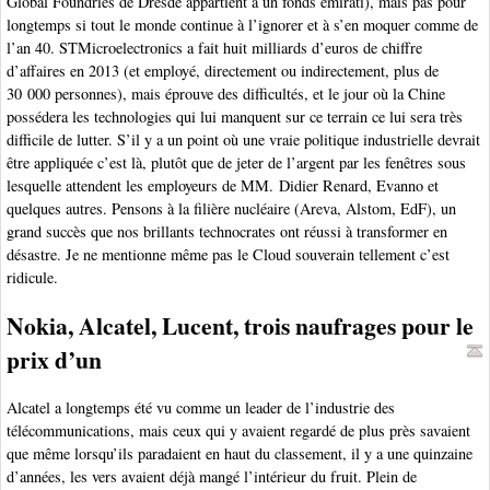
Global Foundries de Dresde appartient à un fonds émirati), mais pas pour
longtemps si tout le monde continue à l’ignorer et à s’en moquer comme de
l’an 40. STMicroelectronics a fait huit milliards d’euros de chiffre
d’affaires en 2013 (et employé, directement ou indirectement, plus de
30 000 personnes), mais éprouve des difficultés, et le jour où la Chine
possédera les technologies qui lui manquent sur ce terrain ce lui sera très
difficile de lutter. S’il y a un point où une vraie politique industrielle devrait
être appliquée c’est là, plutôt que de jeter de l’argent par les fenêtres sous
lesquelle attendent les employeurs de MM. Didier Renard, Evanno et
quelques autres. Pensons à la filière nucléaire (Areva, Alstom, EdF), un
grand succès que nos brillants technocrates ont réussi à transformer en
désastre. Je ne mentionne même pas le Cloud souverain tellement c’est
ridicule.
Nokia, Alcatel, Lucent, trois naufrages pour le
prix d’un
Alcatel a longtemps été vu comme un leader de l’industrie des
télécommunications, mais ceux qui y avaient regardé de plus près savaient
que même lorsqu’ils paradaient en haut du classement, il y a une quinzaine
d’années, les vers avaient déjà mangé l’intérieur du fruit. Plein de