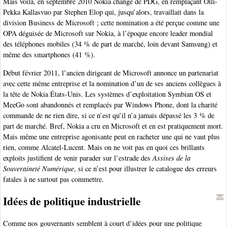
Mais voilà, en septembre 2010 Nokia change de PDG, en remplaçant Olli-
Pekka Kallasvuo par Stephen Elop qui, jusqu’alors, travaillait dans la
division Business de Microsoft ; cette nomination a été perçue comme une
OPA déguisée de Microsoft sur Nokia, à l’époque encore leader mondial
des téléphones mobiles (34 % de part de marché, loin devant Samsung) et
même des smartphones (41 %).
Début février 2011, l’ancien dirigeant de Microsoft annonce un partenariat
avec cette même entreprise et la nomination d’un de ses anciens collègues à
la tête de Nokia États-Unis. Les systèmes d’exploitation Symbian OS et
MeeGo sont abandonnés et remplacés par Windows Phone, dont la charité
commande de ne rien dire, si ce n’est qu’il n’a jamais dépassé les 3 % de
part de marché. Bref, Nokia a cru en Microsoft et en est pratiquement mort.
Mais même une entreprise agonisante peut en racheter une qui ne vaut plus
rien, comme Alcatel-Lucent. Mais on ne voit pas en quoi ces brillants
exploits justifient de venir parader sur l’estrade des
Assises de la
Souveraineté Numérique
, si ce n’est pour illustrer le catalogue des erreurs
fatales à ne surtout pas commettre.
Idées de politique industrielle
Comme nos gouvernants semblent à court d’idées pour une politique