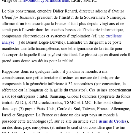
virage de la
révolution cyberindustrielle
, ERdF, SNCF...
Le plus consternant, entendre Didier Renard, directeur adjoint d’
Orange
Cloud for Business
, président de l’Institut de la Souveraineté Numérique,
affirmer d’un ton assuré que la France n’était plus depuis vingt ans et ne
serait pas à l’avenir dans les couches basses de l’industrie informatique,
composants électroniques et systèmes d’exploitation (cf. une
excellente
analyse
] de Benoît Léger-Derville). Entendre un dirigeant à ce poste
manifester une telle incompétence, une telle ignorance de la réalité pour
s’occuper de laquelle il est payé est révoltant. Le pire est qu’en disant cela il
prend sans doute ses désirs pour la réalité.
Rappelons donc ici quelques faits : il y a dans le monde, à ma
connaissance, une petite trentaine d’usines en mesure de fabriquer des
composants à la géométrie inférieure à 32 nanomètres (par convention, la
référence est la longueur de la grille du transistor). Ces usines appartiennent
à six (6) entreprises : Intel, Samsung, Global Foundries (propriété du fonds
émirati ATIC), STMicroelectronics, TSMC et UMC. Elles sont situées
dans sept (7) pays : États-Unis, Corée du Sud, Taïwan, France, Allemagne,
Israël et Singapour. La France est donc un des sept pays au monde à
posséder cette technologie (cf. sur ce site un article sur l’
usine de Crolles
),
un des deux pays européens (et même le seul si on considère que l’usine