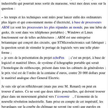
industrielle qui pourrait nous sortir du marasme, voici mes deux sous sur la
question :
–
les temps et les techniques sont mûrs pour lancer enfin des ordinateurs
plus légers et qui consomment moins d’électricité,
à base de processeurs
ARM
(ce sont les
processeurs les plus répandus au monde
, pas une lubie de
geeks, ils sont dans vos téléphones portables) ; Windows et Linux
fonctionnent sur de telles architectures ; ARM est une entreprise
britannique qui conçoit des circuits, que STMicroelectronics sait fabriquer ;
la question serait de stimuler le portage de logiciels vers une telle plate-
forme ;
–
je sors de la présentation du projet
echoPen
; c’est un projet, à base de
logiciel et matériel libres, de système d’échographie portable qui serait
l’homologue du stéthoscope, présent dans tous les cabinets de généralistes ;
le prix visé est de l’ordre de la centaine d’euros, contre 20 000 dollars pour
le matériel analogue chez General Electric.
Je suis sûr qu’en réfléchissant (mais pas avec M. Renard) on peut en
trouver d’autres. Ce ne sont que deux idées ponctuelles, qui doivent trouver
place dans un mouvement général vers l’
iconomie
, l’économie de la
nouvelle révolution industrielle. Sans prise en compte de cet impératif, les
bavardages sur la courbe du chômage ne seront (ne sont) que paroles en