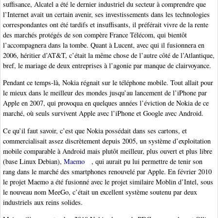
suffisance, Alcatel a été le dernier industriel du secteur à comprendre que
l’Internet avait un certain avenir, ses investissements dans les technologies
correspondantes ont été tardifs et insuffisants, il préférait vivre de la rente
des marchés protégés de son compère France Télécom, qui bientôt
l’accompagnera dans la tombe. Quant à Lucent, avec qui il fusionnera en
2006, héritier d’AT&T, c’était la même chose de l’autre côté de l’Atlantique,
bref, le mariage de deux entreprises à l’agonie par manque de clairvoyance.
Pendant ce temps-là, Nokia régnait sur le téléphone mobile. Tout allait pour
le mieux dans le meilleur des mondes jusqu’au lancement de l’iPhone par
Apple en 2007, qui provoqua en quelques années l’éviction de Nokia de ce
marché, où seuls survivent Apple avec l’iPhone et Google avec Android.
Ce qu’il faut savoir, c’est que Nokia possédait dans ses cartons, et
commercialisait assez discrètement depuis 2005, un système d’exploitation
mobile comparable à Android mais plutôt meilleur, plus ouvert et plus libre
(base Linux Debian),
Maemo
, qui aurait pu lui permettre de tenir son
rang dans le marché des smartphones renouvelé par Apple. En février 2010
le projet Maemo a été fusionné avec le projet similaire Moblin d’Intel, sous
le nouveau nom MeeGo, c’était un excellent système soutenu par deux
industriels aux reins solides.