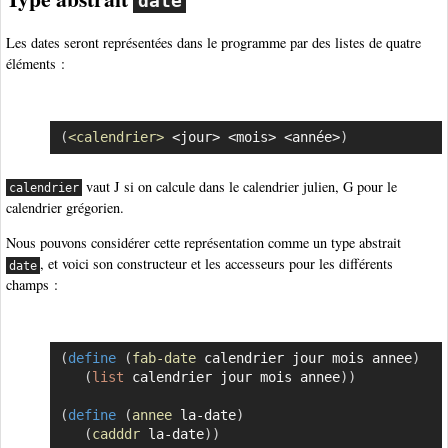
date
Les dates seront représentées dans le programme par des listes de quatre
éléments :
(
<calendrier>
 <jour> <mois> <année>
)
Copier
vaut J si on calcule dans le calendrier julien, G pour le
calendrier
calendrier grégorien.
Nous pouvons considérer cette représentation comme un type abstrait
, et voici son constructeur et les accesseurs pour les différents
date
champs :
(
define
(
fab-date
 calendrier jour mois annee
)
Copier
(
list
 calendrier jour mois annee
)
)
(
define
(
annee
 la-date
)
(
cadddr
 la-date
)
)