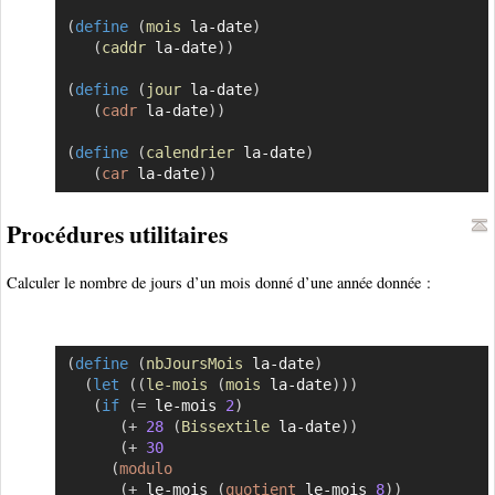
(
define
(
mois
 la-date
)
(
caddr
 la-date
)
)
(
define
(
jour
 la-date
)
(
cadr
 la-date
)
)
(
define
(
calendrier
 la-date
)
(
car
 la-date
)
)
Procédures utilitaires
Calculer le nombre de jours d’un mois donné d’une année donnée :
(
define
(
nbJoursMois
 la-date
)
Copier
(
let
(
(
le-mois
(
mois
 la-date
)
)
)
(
if
(
=
 le-mois 
2
)
(
+
28
(
Bissextile
 la-date
)
)
(
+
30
(
modulo
(
+
 le-mois 
(
quotient
 le-mois 
8
)
)