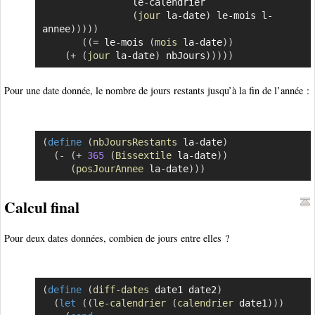
			    le-calendrier

(
jour
 la-date
)
 le-mois l-
annee
)
)
)
)
)
(
(
=
 le-mois 
(
mois
 la-date
)
)
(
+
(
jour
 la-date
)
 nbJours
)
)
)
)
)
Pour une date donnée, le nombre de jours restants jusqu’à la fin de l’année :
(
define
(
nbJoursRestants
 la-date
)
Copier
(
-
(
+
365
(
Bissextile
 la-date
)
)
(
posJourAnnee
 la-date
)
)
)
Calcul final
Pour deux dates données, combien de jours entre elles ?
(
define
(
diff-dates
 date1 date2
)
Copier
(
let
(
(
le-calendrier
(
calendrier
 date1
)
)
)