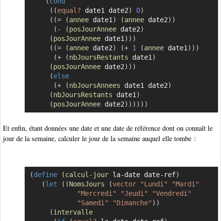
(
cond
(
(
equal?
 date1 date2
)
0
)
(
(
=
(
annee
 date1
)
(
annee
 date2
)
)
(
-
(
posJourAnnee
 date2
)
(
posJourAnnee
 date1
)
)
)
(
(
=
(
annee
 date2
)
(
+
1
(
annee
 date1
)
)
)
(
+
(
nbJoursRestants
 date1
)
(
posJourAnnee
 date2
)
)
)
(
else
(
+
(
nbJoursAnnees
 date1 date2
)
(
nbJoursRestants
 date1
)
(
posJourAnnee
 date2
)
)
)
)
)
)
Et enfin, étant données une date et une date de référence dont on connaît le
jour de la semaine, calculer le jour de la semaine auquel elle tombe :
(
define
(
calcul-jour
 la-date date-ref
)
Copier
(
let
(
(
NomsJours
(
vector
"Lundi"
"Mardi"
"Mercredi"
"Jeudi"
"Vendredi"
"Samedi"
"Dimanche"
)
)
(
intervalle