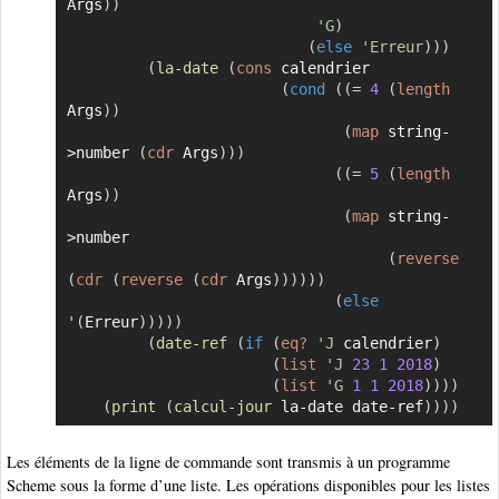
Args
)
)
'G
)
(
else
'Erreur
)
)
)
(
la-date
(
cons
 calendrier

(
cond
(
(
=
4
(
length
Args
)
)
(
map
 string-
>number 
(
cdr
 Args
)
)
)
(
(
=
5
(
length
Args
)
)
(
map
 string-
>number

(
reverse
(
cdr
(
reverse
(
cdr
 Args
)
)
)
)
)
)
(
else
'
(
Erreur
)
)
)
)
)
(
date-ref
(
if
(
eq?
'J
 calendrier
)
(
list
'J
23
1
2018
)
(
list
'G
1
1
2018
)
)
)
)
(
print
(
calcul-jour
 la-date date-ref
)
)
)
)
Les éléments de la ligne de commande sont transmis à un programme
Scheme sous la forme d’une liste. Les opérations disponibles pour les listes