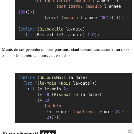
(
or
(
and
(
zero?
(
modulo
 l-annee 
4
)
)
(
not
(
zero?
(
modulo
 l-annee 
100
)
)
)
)
(
zero?
(
modulo
 l-annee 
400
)
)
)
)
)
)
)
(
define
(
Bissextile
 la-date
)
(
if
(
Bissextile?
 la-date
)
1
0
)
)
Munis de ces procédures nous pouvons, étant donnés une année et un mois,
calculer le nombre de jours de ce mois :
(
define
(
nbJoursMois
 la-date
)
Copier
(
let
(
(
le-mois
(
mois
 la-date
)
)
)
(
if
(
=
 le-mois 
2
)
(
+
28
(
Bissextile
 la-date
)
)
(
+
30
(
modulo
(
+
 le-mois 
(
quotient
 le-mois 
8
)
)
2
)
)
)
)
)
Type abstrait