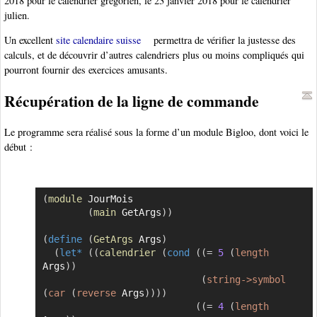
2018 pour le calendrier grégorien, le 23 janvier 2018 pour le calendrier
julien.
Un excellent
site calendaire suisse
permettra de vérifier la justesse des
calculs, et de découvrir d’autres calendriers plus ou moins compliqués qui
pourront fournir des exercices amusants.
Récupération de la ligne de commande
Le programme sera réalisé sous la forme d’un module Bigloo, dont voici le
début :
(
module
 JourMois

Copier
(
main
 GetArgs
)
)
(
define
(
GetArgs
 Args
)
(
let*
(
(
calendrier
(
cond
(
(
=
5
(
length
Args
)
)
(
string->symbol
(
car
(
reverse
 Args
)
)
)
)
(
(
=
4
(
length