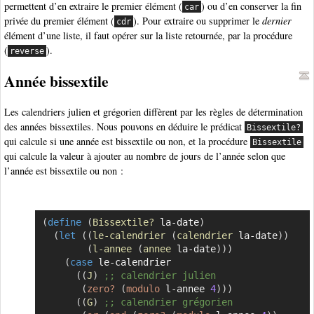
permettent d’en extraire le premier élément (
) ou d’en conserver la fin
car
privée du premier élément (
). Pour extraire ou supprimer le
dernier
cdr
élément d’une liste, il faut opérer sur la liste retournée, par la procédure
(
).
reverse
Année bissextile
Les calendriers julien et grégorien diffèrent par les règles de détermination
des années bissextiles. Nous pouvons en déduire le prédicat
Bissextile?
qui calcule si une année est bissextile ou non, et la procédure
Bissextile
qui calcule la valeur à ajouter au nombre de jours de l’année selon que
l’année est bissextile ou non :
(
define
(
Bissextile?
 la-date
)
Copier
(
let
(
(
le-calendrier
(
calendrier
 la-date
)
)
(
l-annee
(
annee
 la-date
)
)
)
(
case
 le-calendrier

(
(
J
)
;; calendrier julien
(
zero?
(
modulo
 l-annee 
4
)
)
)
(
(
G
)
;; calendrier grégorien