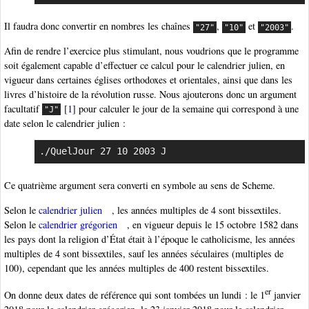
Il faudra donc convertir en nombres les chaînes
,
et
.
"27"
"10"
"2003"
Afin de rendre l’exercice plus stimulant, nous voudrions que le programme
soit également capable d’effectuer ce calcul pour le calendrier julien, en
vigueur dans certaines églises orthodoxes et orientales, ainsi que dans les
livres d’histoire de la révolution russe. Nous ajouterons donc un argument
facultatif
[
1
]
pour calculer le jour de la semaine qui correspond à une
"J"
date selon le calendrier julien :
./QuelJour 27 10 2003 J
Ce quatrième argument sera converti en symbole au sens de Scheme.
Selon le
calendrier julien
, les années multiples de 4 sont bissextiles.
Selon le
calendrier grégorien
, en vigueur depuis le 15 octobre 1582 dans
les pays dont la religion d’État était à l’époque le catholicisme, les années
multiples de 4 sont bissextiles, sauf les années séculaires (multiples de
100), cependant que les années multiples de 400 restent bissextiles.
er
On donne deux dates de référence qui sont tombées un lundi : le 1
janvier