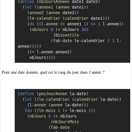
(
define
(
nbJoursAnnees
 date1 date2
)
Copier
(
let
(
(
annee1
(
annee
 date1
)
)
(
annee2
(
annee
 date2
)
)
(
le-calendrier
(
calendrier
 date1
)
)
)
(
do
(
(
l-annee
(
+
 annee1 
1
)
(
+
1
 l-annee
)
)
(
nbJours
0
(
+
 nbJours 
365
(
Bissextile
(
fab-date
 le-calendrier 
1
1
 l-
annee
)
)
)
)
)
(
(
=
 l-annee annee2
)
	 nbJours
)
)
)
)
Pour une date donnée, quel est le rang du jour dans l’année ?
(
define
(
posJourAnnee
 la-date
)
Copier
(
let
(
(
le-calendrier
(
calendrier
 la-date
)
)
(
l-annee
(
annee
 la-date
)
)
)
(
do
(
(
le-mois
1
(
+
 le-mois 
1
)
)
(
nbJours
0
(
+
 nbJours

(
nbJoursMois
(
fab-date