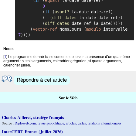
(
if
(
equal?
 la-date date-ref
)
0
(
if
(
avant?
 la-date date-ref
)
(
-
(
diff-dates
 la-date date-ref
)
)
(
diff-dates
 date-ref la-date
)
)
)
)
)
(
vector-ref
 NomsJours 
(
modulo
 intervalle 
7
)
)
)
)
Notes
[
1
]
Le programme donné ici se contente de tester la présence d’un quatrième
argument : si trois arguments, calendrier grégorien, si quatre arguments,
calendrier julien.
Répondre à cet article
Sur le Web
Charles Ailleret, stratège français
Source :
Diploweb.com, revue geopolitique, articles, cartes, relations internationales
InterCERT France (Juillet 2026)