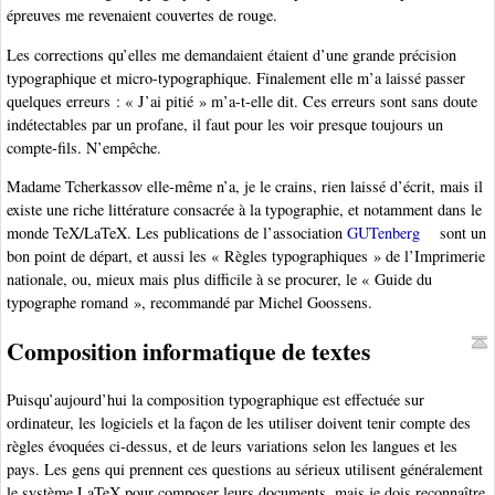
épreuves me revenaient couvertes de rouge.
Les corrections qu’elles me demandaient étaient d’une grande précision
typographique et micro-typographique. Finalement elle m’a laissé passer
quelques erreurs : « J’ai pitié » m’a-t-elle dit. Ces erreurs sont sans doute
indétectables par un profane, il faut pour les voir presque toujours un
compte-fils. N’empêche.
Madame Tcherkassov elle-même n’a, je le crains, rien laissé d’écrit, mais il
existe une riche littérature consacrée à la typographie, et notamment dans le
monde TeX/LaTeX. Les publications de l’association
GUTenberg
sont un
bon point de départ, et aussi les « Règles typographiques » de l’Imprimerie
nationale, ou, mieux mais plus difficile à se procurer, le « Guide du
typographe romand », recommandé par Michel Goossens.
Composition informatique de textes
Puisqu’aujourd’hui la composition typographique est effectuée sur
ordinateur, les logiciels et la façon de les utiliser doivent tenir compte des
règles évoquées ci-dessus, et de leurs variations selon les langues et les
pays. Les gens qui prennent ces questions au sérieux utilisent généralement
le système LaTeX pour composer leurs documents, mais je dois reconnaître