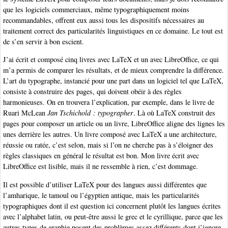
que les logiciels commerciaux, même typographiquement moins
recommandables, offrent eux aussi tous les dispositifs nécessaires au
traitement correct des particularités linguistiques en ce domaine. Le tout est
de s’en servir à bon escient.
J’ai écrit et composé cinq livres avec LaTeX et un avec LibreOffice, ce qui
m’a permis de comparer les résultats, et de mieux comprendre la différence.
L’art du typographe, instancié pour une part dans un logiciel tel que LaTeX,
consiste à construire des pages, qui doivent obéir à des règles
harmonieuses. On en trouvera l’explication, par exemple, dans le livre de
Ruari McLean
Jan Tschichold : typographer
. Là où LaTeX construit des
pages pour composer un article ou un livre, LibreOffice aligne des lignes les
unes derrière les autres. Un livre composé avec LaTeX a une architecture,
réussie ou ratée, c’est selon, mais si l’on ne cherche pas à s’éloigner des
règles classiques en général le résultat est bon. Mon livre écrit avec
LibreOffice est lisible, mais il ne ressemble à rien, c’est dommage.
Il est possible d’utiliser LaTeX pour des langues aussi différentes que
l’amharique, le tamoul ou l’égyptien antique, mais les particularités
typographiques dont il est question ici concernent plutôt les langues écrites
avec l’alphabet latin, ou peut-être aussi le grec et le cyrillique, parce que les
autres types de graphie posent des problèmes assez différents dont j’ignore