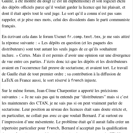
Gaulle, a été montré du doigt (c’est un euphémisme) et son logiciel exclu
des dépôts officiels parce qu’il voulait garder la licence qui lui plaisait, et
dont il était après tout le seul juge. Le sort qu’il a connu n’est pas sans
rappeler, et je pèse mes mots, celui des dissidents dans le parti communiste
français.
En écrivant cela dans le forum Usenet
, je me suis attiré
fr.comp.text.tex
la réponse suivante : « Les dépôts en question (et les paquets des
distributeurs) sont tout autant les seuls juges de ce qu’ils souhaitent
inclure. » Certes. Mais il est permis d’avoir une opinion sur une divergence
de vue entre ces parties. J’écris donc ici que les dépôts et les distributeurs
avaient en l’occurrence fait preuve de sectarisme, et avaient tort. Le travail
de Gaulle était de tout premier ordre ; sa contribution à la diffusion de
LaTeX en France aussi, le sort réservé à
injuste.
french
Sur le même forum, Jean-Côme Charpentier a apporté les précisions
suivantes : « Je ne sais pas qui tu entends par “distributeurs” mais si c’est
les mainteneurs des CTAN, je ne sais pas si on peut vraiment parler de
sectarisme. Leur position au niveau des licences était sans doute stricte et,
en particulier, ne collait pas avec ce que voulait Bernard. J’ai surtout eu
l’impression d’une mésentente. Le problème était qu’il aurait fallu créer un
répertoire particulier pour
, Bernard n’acceptait pas la qualification
french