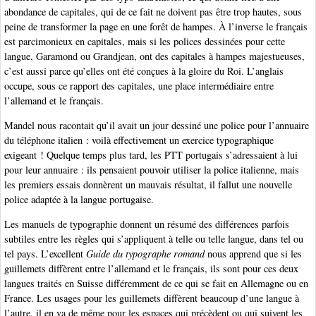
abondance de capitales, qui de ce fait ne doivent pas être trop hautes, sous
peine de transformer la page en une forêt de hampes. À l’inverse le français
est parcimonieux en capitales, mais si les polices dessinées pour cette
langue, Garamond ou Grandjean, ont des capitales à hampes majestueuses,
c’est aussi parce qu’elles ont été conçues à la gloire du Roi. L’anglais
occupe, sous ce rapport des capitales, une place intermédiaire entre
l’allemand et le français.
Mandel nous racontait qu’il avait un jour dessiné une police pour l’annuaire
du téléphone italien : voilà effectivement un exercice typographique
exigeant ! Quelque temps plus tard, les PTT portugais s’adressaient à lui
pour leur annuaire : ils pensaient pouvoir utiliser la police italienne, mais
les premiers essais donnèrent un mauvais résultat, il fallut une nouvelle
police adaptée à la langue portugaise.
Les manuels de typographie donnent un résumé des différences parfois
subtiles entre les règles qui s’appliquent à telle ou telle langue, dans tel ou
tel pays. L’excellent
Guide du typographe romand
nous apprend que si les
guillemets diffèrent entre l’allemand et le français, ils sont pour ces deux
langues traités en Suisse différemment de ce qui se fait en Allemagne ou en
France. Les usages pour les guillemets diffèrent beaucoup d’une langue à
l’autre, il en va de même pour les espaces qui précèdent ou qui suivent les