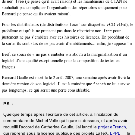
de
(je pense qu’il avait raison) et les mainteneurs de CTAN ne
non free
souhaitait pas compliquer l’organisation des répertoires uniquement pour
Bernard (je pense qu’ils avaient raison).
Pour les distributeurs (de distributions
sur disquettes->CD->Dvd), le
texmf
problème est qu’ils ne prennent pas dans le répertoire
pour
non free
justement ne pas s’embêter avec ces histoires de licences. En procédant de
la sorte, ils sont sûrs de ne pas avoir d’embêtements... enfin, je suppose ! »
Bref, ce souci de « ne pas s’embêter » a abouti à la marginalisation d’un
logiciel d’une qualité exceptionnelle pour la composition de textes en
français.
Bernard Gaulle est mort le le 2 août 2007, une semaine après avoir livré la
dernière version de son logiciel. Il est à craindre que
ne lui survive
french
pas longtemps, ce qui serait une perte considérable.
P.S. :
Quelque temps après l’écriture de cet article, à l’incitation du
commentaire de Michel Volle qui figure ci-dessous, et après avoir
recueilli l’accord de Catherine Gaulle, j’ai lancé le
projet eFrench
,
qui reprend sous la licence publique des projets LaTeX,
LPPL
, le