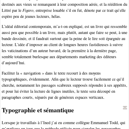
destinés aux vieux se remarquent à leur composition aérée, et la réédition du
Littré par le
Figaro
, entreprise louable s’il en fut, dénote par ce trait qu’elle
espère peu de jeunes lecteurs, hélas.
L’idéal éditorial contemporain, m’a-t-on expliqué, est un livre qui ressemble
aussi peu que possible à un livre, mais plutôt, autant que faire se peut, à une
bande dessinée, et il faudrait surtout que la peine de le lire soit épargnée au
lecteur. L’idée d’imposer au client de longues heures fastidieuses à suivre
les vaticinations d’un auteur bavard, de la première à la dernière page,
semble totalement burlesque aux départements marketing des éditeurs
d’aujourd’hui.
Faciliter la « navigation » dans le texte recourt à des moyens
typographiques, évidemment. Afin que le lecteur trouve facilement ce qu’il
cherche, notamment les passages scabreux supposés répondre à ses appétits,
et pour lui éviter la lecture de lignes inutiles, le texte sera découpé en
paragraphes courts, séparés par de généreux espaces verticaux.
Typographie et sémantique
Lorsque je travaillais à l’Ined j’ai eu comme collègue Emmanuel Todd, qui
m’expliqua un jour que la méthode utilisée pour signaler les paragraphes