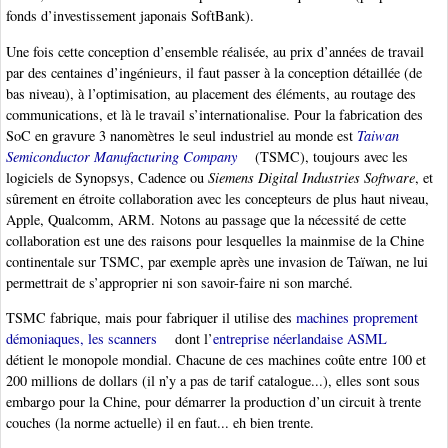
fonds d’investissement japonais SoftBank).
Une fois cette conception d’ensemble réalisée, au prix d’années de travail
par des centaines d’ingénieurs, il faut passer à la conception détaillée (de
bas niveau), à l’optimisation, au placement des éléments, au routage des
communications, et là le travail s’internationalise. Pour la fabrication des
SoC en gravure 3 nanomètres le seul industriel au monde est
Taiwan
Semiconductor Manufacturing Company
(TSMC), toujours avec les
logiciels de Synopsys, Cadence ou
Siemens Digital Industries Software
, et
sûrement en étroite collaboration avec les concepteurs de plus haut niveau,
Apple, Qualcomm, ARM. Notons au passage que la nécessité de cette
collaboration est une des raisons pour lesquelles la mainmise de la Chine
continentale sur TSMC, par exemple après une invasion de Taïwan, ne lui
permettrait de s’approprier ni son savoir-faire ni son marché.
TSMC fabrique, mais pour fabriquer il utilise des
machines proprement
démoniaques, les scanners
dont l’
entreprise néerlandaise ASML
détient le monopole mondial. Chacune de ces machines coûte entre 100 et
200 millions de dollars (il n’y a pas de tarif catalogue...), elles sont sous
embargo pour la Chine, pour démarrer la production d’un circuit à trente
couches (la norme actuelle) il en faut... eh bien trente.