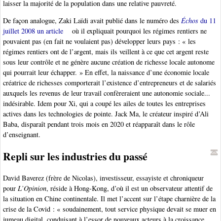
laisser la majorité de la population dans une relative pauvreté.
De façon analogue, Zaki Laïdi avait publié dans le numéro des
Échos
du 11
juillet 2008 un article
où il expliquait pourquoi les régimes rentiers ne
pouvaient pas (en fait ne voulaient pas) développer leurs pays : « les
régimes rentiers ont de l’argent, mais ils veillent à ce que cet argent reste
sous leur contrôle et ne génère aucune création de richesse locale autonome
qui pourrait leur échapper. » En effet, la naissance d’une économie locale
créatrice de richesses comporterait l’existence d’entrepreneurs et de salariés
auxquels les revenus de leur travail confèreraient une autonomie sociale...
indésirable. Idem pour Xi, qui a coupé les ailes de toutes les entreprises
actives dans les technologies de pointe. Jack Ma, le créateur inspiré d’Ali
Baba, disparaît pendant trois mois en 2020 et réapparaît dans le rôle
d’enseignant.
Repli sur les industries du passé
David Baverez (frère de Nicolas), investisseur, essayiste et chroniqueur
pour
L’Opinion
, réside à Hong-Kong, d’où il est un observateur attentif de
la situation en Chine continentale. Il met l’accent sur l’étape charnière de la
crise de la Covid : « soudainement, tout service physique devait se muer en
jumeau digital, conduisant à l’essor de nouveaux acteurs à la croissance