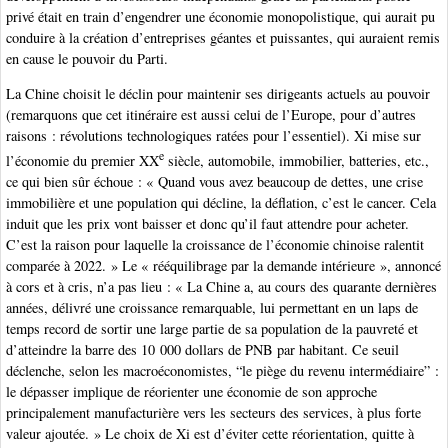
privé était en train d’engendrer une économie monopolistique, qui aurait pu
conduire à la création d’entreprises géantes et puissantes, qui auraient remis
en cause le pouvoir du Parti.
La Chine choisit le déclin pour maintenir ses dirigeants actuels au pouvoir
(remarquons que cet itinéraire est aussi celui de l’Europe, pour d’autres
raisons : révolutions technologiques ratées pour l’essentiel). Xi mise sur
e
l’économie du premier XX
siècle, automobile, immobilier, batteries, etc.,
ce qui bien sûr échoue : « Quand vous avez beaucoup de dettes, une crise
immobilière et une population qui décline, la déflation, c’est le cancer. Cela
induit que les prix vont baisser et donc qu’il faut attendre pour acheter.
C’est la raison pour laquelle la croissance de l’économie chinoise ralentit
comparée à 2022. » Le « rééquilibrage par la demande intérieure », annoncé
à cors et à cris, n’a pas lieu : « La Chine a, au cours des quarante dernières
années, délivré une croissance remarquable, lui permettant en un laps de
temps record de sortir une large partie de sa population de la pauvreté et
d’atteindre la barre des 10 000 dollars de PNB par habitant. Ce seuil
déclenche, selon les macroéconomistes, “le piège du revenu intermédiaire” :
le dépasser implique de réorienter une économie de son approche
principalement manufacturière vers les secteurs des services, à plus forte
valeur ajoutée. » Le choix de Xi est d’éviter cette réorientation, quitte à