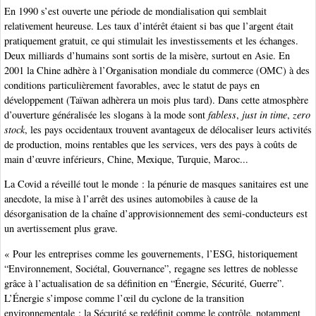
En 1990 s’est ouverte une période de mondialisation qui semblait
relativement heureuse. Les taux d’intérêt étaient si bas que l’argent était
pratiquement gratuit, ce qui stimulait les investissements et les échanges.
Deux milliards d’humains sont sortis de la misère, surtout en Asie. En
2001 la Chine adhère à l’Organisation mondiale du commerce (OMC) à des
conditions particulièrement favorables, avec le statut de pays en
développement (Taïwan adhèrera un mois plus tard). Dans cette atmosphère
d’ouverture généralisée les slogans à la mode sont
fabless
,
just in time
,
zero
stock
, les pays occidentaux trouvent avantageux de délocaliser leurs activités
de production, moins rentables que les services, vers des pays à coûts de
main d’œuvre inférieurs, Chine, Mexique, Turquie, Maroc...
La Covid a réveillé tout le monde : la pénurie de masques sanitaires est une
anecdote, la mise à l’arrêt des usines automobiles à cause de la
désorganisation de la chaîne d’approvisionnement des semi-conducteurs est
un avertissement plus grave.
« Pour les entreprises comme les gouvernements, l’ESG, historiquement
“Environnement, Sociétal, Gouvernance”, regagne ses lettres de noblesse
grâce à l’actualisation de sa définition en “Énergie, Sécurité, Guerre”.
L’Énergie s’impose comme l’œil du cyclone de la transition
environnementale ; la Sécurité se redéfinit comme le contrôle, notamment