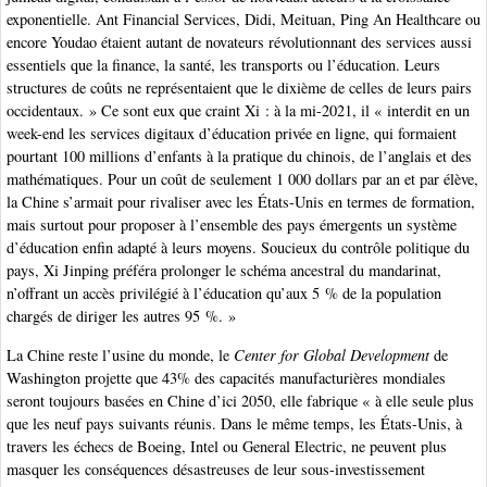
exponentielle. Ant Financial Services, Didi, Meituan, Ping An Healthcare ou
encore Youdao étaient autant de novateurs révolutionnant des services aussi
essentiels que la finance, la santé, les transports ou l’éducation. Leurs
structures de coûts ne représentaient que le dixième de celles de leurs pairs
occidentaux. » Ce sont eux que craint Xi : à la mi-2021, il « interdit en un
week-end les services digitaux d’éducation privée en ligne, qui formaient
pourtant 100 millions d’enfants à la pratique du chinois, de l’anglais et des
mathématiques. Pour un coût de seulement 1 000 dollars par an et par élève,
la Chine s’armait pour rivaliser avec les États-Unis en termes de formation,
mais surtout pour proposer à l’ensemble des pays émergents un système
d’éducation enfin adapté à leurs moyens. Soucieux du contrôle politique du
pays, Xi Jinping préféra prolonger le schéma ancestral du mandarinat,
n’offrant un accès privilégié à l’éducation qu’aux 5 % de la population
chargés de diriger les autres 95 %. »
La Chine reste l’usine du monde, le
Center for Global Development
de
Washington projette que 43% des capacités manufacturières mondiales
seront toujours basées en Chine d’ici 2050, elle fabrique « à elle seule plus
que les neuf pays suivants réunis. Dans le même temps, les États-Unis, à
travers les échecs de Boeing, Intel ou General Electric, ne peuvent plus
masquer les conséquences désastreuses de leur sous-investissement