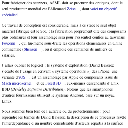
Pour fabriquer des scanners, ASML doit se procurer des optiques, dont le
seul producteur mondial est l’Allemand
Zeiss
, dont
voici un objectif
spécialisé
.
Ce travail de conception est considérable, mais à ce stade le seul objet
matériel fabriqué est le SoC : la fabrication proprement dite des composants
plus ordinaires et leur assemblage sera pour l’essentiel confiée au taïwanais
Foxconn
, qui lui-même sous-traite les opérations élémentaires en Chine
continentale (
Shenzen
), où il emploie des centaines de milliers de
salariés.
J’allais oublier le logiciel : le système d’exploitation (David Baverez
s’écarte de l’usage en écrivant « système opératoire ») des iPhone, une
variante d’
iOS
, est un assemblage par Apple de composants issus de
Mach microkernel
et de
FreeBSD
, eux-mêmes descendants d’Unix
BSD
(Berkeley Software Distribution)
. Notons que les smartphones
d’autres fournisseurs utilisent le système Android, basé sur un noyau
Linux.
Nous sommes bien loin de l’autarcie ou du protectionnisme : pour
reprendre les termes de David Baverez, la description de ce processus révèle
l’interdépendance d’un nombre considérable d’acteurs répartis à la surface