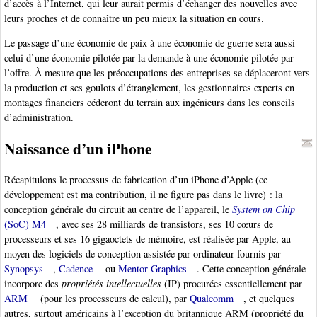
d’accès à l’Internet, qui leur aurait permis d’échanger des nouvelles avec
leurs proches et de connaître un peu mieux la situation en cours.
Le passage d’une économie de paix à une économie de guerre sera aussi
celui d’une économie pilotée par la demande à une économie pilotée par
l’offre. À mesure que les préoccupations des entreprises se déplaceront vers
la production et ses goulots d’étranglement, les gestionnaires experts en
montages financiers céderont du terrain aux ingénieurs dans les conseils
d’administration.
Naissance d’un iPhone
Récapitulons le processus de fabrication d’un iPhone d’Apple (ce
développement est ma contribution, il ne figure pas dans le livre) : la
conception générale du circuit au centre de l’appareil, le
System on Chip
(SoC) M4
, avec ses 28 milliards de transistors, ses 10 cœurs de
processeurs et ses 16 gigaoctets de mémoire, est réalisée par Apple, au
moyen des logiciels de conception assistée par ordinateur fournis par
Synopsys
,
Cadence
ou
Mentor Graphics
. Cette conception générale
incorpore des
propriétés intellectuelles
(IP) procurées essentiellement par
ARM
(pour les processeurs de calcul), par
Qualcomm
, et quelques
autres, surtout américains à l’exception du britannique ARM (propriété du