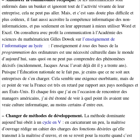
enfermés dans un bunker et ignorent tout de l’activité vivante de leur
entreprise, cela ne peut pas aller. Mais, et c’est sans doute plus difficile et
plus coûteux, il faut aussi accroître la compétence informatique des non-
informaticiens, et pas seulement en leur apprenant à mieux utiliser Word et
Excel. On consultera avec profit la communication à l’Académie des
sciences du mathématicien Gilles Dowek sur
l’enseignement de
l’informatique au lycée
: l’enseignement
à tous
des bases de la
programmation
des ordinateurs est une nécessité culturelle dans le monde
d’aujourd’hui, sans quoi on ne peut pas comprendre des phénomènes
décisifs (incidemment, Jacques Arsac l’avait déjà dit il y a trente ans).
Puisque l’Éducation nationale ne le fait pas, je crains que ce ne soit aux
entreprises de s’en charger. Cela semble une exigence exorbitante, mais de
ce point de vue la France est très en retard par rapport aux pays nordiques et
aux États-Unis. Et chaque fois que j’ai eu l’occasion de rencontrer des
managers américains, j’ai été étonné de voir à quel point ils avaient une
vraie culture informatique, au moins certains d’entre eux.
–
Changer de méthodes de développement.
La méthode dominante
aujourd’hui obéit à un
cycle en V
: en caricaturant un peu, la maîtrise
d’ouvrage rédige un cahier des charges des fonctions désirées qu’elle
transmet à la maîtrise d’œuvre, et on se revoit pour la recette quand c’est