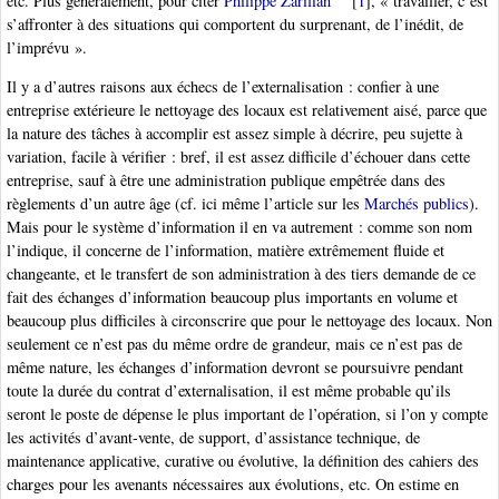
etc. Plus généralement, pour citer
Philippe Zarifian
[
1
]
, « travailler, c’est
s’affronter à des situations qui comportent du surprenant, de l’inédit, de
l’imprévu ».
Il y a d’autres raisons aux échecs de l’externalisation : confier à une
entreprise extérieure le nettoyage des locaux est relativement aisé, parce que
la nature des tâches à accomplir est assez simple à décrire, peu sujette à
variation, facile à vérifier : bref, il est assez difficile d’échouer dans cette
entreprise, sauf à être une administration publique empêtrée dans des
règlements d’un autre âge (cf. ici même l’article sur les
Marchés publics
).
Mais pour le système d’information il en va autrement : comme son nom
l’indique, il concerne de l’information, matière extrêmement fluide et
changeante, et le transfert de son administration à des tiers demande de ce
fait des échanges d’information beaucoup plus importants en volume et
beaucoup plus difficiles à circonscrire que pour le nettoyage des locaux. Non
seulement ce n’est pas du même ordre de grandeur, mais ce n’est pas de
même nature, les échanges d’information devront se poursuivre pendant
toute la durée du contrat d’externalisation, il est même probable qu’ils
seront le poste de dépense le plus important de l’opération, si l’on y compte
les activités d’avant-vente, de support, d’assistance technique, de
maintenance applicative, curative ou évolutive, la définition des cahiers des
charges pour les avenants nécessaires aux évolutions, etc. On estime en