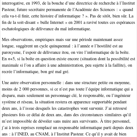
interrogative, en 1993, de la bouche d’une directrice de recherche à l’Institut
Pasteur, future secrétaire permanente de l’Académie des Sciences : « quand
cela va-t-il finir, cette histoire d’informatique ? ». Pas de sitôt, bien sûr. La
fin de la soit-disant « bulle Internet » en 2001 a ravivé toutes ces espérances
eschatologiques de délivrance du mal informatique.
Mes observations, empiriques mais sur une période maintenant assez
longue, suggèrent un cycle quinquennal : à l’année
n
l’hostilité est au
paroxysme, l’espoir de délivrance itou, on vire l’informatique de la boîte.
En
n
+5, si la boîte en question existe encore (situation dont la possibilité est
maximale si l’on a affaire à une administration, peu sujette à la faillite), on
recrée l’informatique, bon gré mal gré.
Une autre observation personnelle : dans une structure petite ou moyenne,
moins de 2 000 personnes, si ce n’est pas toute l’équipe informatique qui a
disparu, mais seulement un personnage clé, le responsable, ou l’ingénieur
système et réseau, la situation restera en apparence supportable pendant
deux ans, à l’issue desquels les catastrophes vont survenir. J’ai retrouvé
plusieurs fois ce délai de deux ans, dans des circonstances similaires qu’il
m’est impossible de dévoiler sans nuire aux survivants. À titre personnel,
j’ai à trois reprises remplacé un responsable informatique parti depuis deux
ans : à l’INED, au CNAM, à l’Institut Pasteur. Ce qu’il y avait de bien