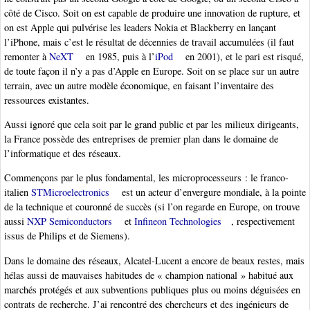
côté de Cisco. Soit on est capable de produire une innovation de rupture, et
on est Apple qui pulvérise les leaders Nokia et Blackberry en lançant
l’iPhone, mais c’est le résultat de décennies de travail accumulées (il faut
remonter à
NeXT
en 1985, puis à l’
iPod
en 2001), et le pari est risqué,
de toute façon il n’y a pas d’Apple en Europe. Soit on se place sur un autre
terrain, avec un autre modèle économique, en faisant l’inventaire des
ressources existantes.
Aussi ignoré que cela soit par le grand public et par les milieux dirigeants,
la France possède des entreprises de premier plan dans le domaine de
l’informatique et des réseaux.
Commençons par le plus fondamental, les microprocesseurs : le franco-
italien
STMicroelectronics
est un acteur d’envergure mondiale, à la pointe
de la technique et couronné de succès (si l’on regarde en Europe, on trouve
aussi
NXP Semiconductors
et
Infineon Technologies
, respectivement
issus de Philips et de Siemens).
Dans le domaine des réseaux, Alcatel-Lucent a encore de beaux restes, mais
hélas aussi de mauvaises habitudes de « champion national » habitué aux
marchés protégés et aux subventions publiques plus ou moins déguisées en
contrats de recherche. J’ai rencontré des chercheurs et des ingénieurs de