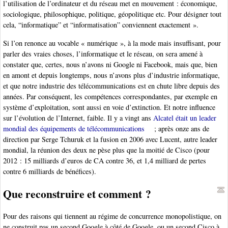
l’utilisation de l’ordinateur et du réseau met en mouvement : économique,
sociologique, philosophique, politique, géopolitique etc. Pour désigner tout
cela, “informatique” et “informatisation” conviennent exactement ».
Si l’on renonce au vocable « numérique », à la mode mais insuffisant, pour
parler des vraies choses, l’informatique et le réseau, on sera amené à
constater que, certes, nous n’avons ni Google ni Facebook, mais que, bien
en amont et depuis longtemps, nous n’avons plus d’industrie informatique,
et que notre industrie des télécommunications est en chute libre depuis des
années. Par conséquent, les compétences correspondantes, par exemple en
système d’exploitation, sont aussi en voie d’extinction. Et notre influence
sur l’évolution de l’Internet, faible. Il y a vingt ans
Alcatel était un leader
mondial des équipements de télécommunications
; après onze ans de
direction par Serge Tchuruk et la fusion en 2006 avec Lucent, autre leader
mondial, la réunion des deux ne pèse plus que la moitié de Cisco (pour
2012 : 15 milliards d’euros de CA contre 36, et 1,4 milliard de pertes
contre 6 milliards de bénéfices).
Que reconstruire et comment ?
Pour des raisons qui tiennent au régime de concurrence monopolistique, on
ne construit pas un second Google à côté de Google, ou un second Cisco à