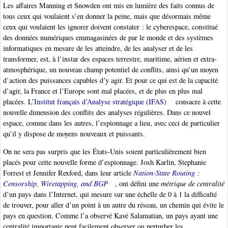
Les affaires Manning et Snowden ont mis en lumière des faits connus de
tous ceux qui voulaient s’en donner la peine, mais que désormais même
ceux qui voulaient les ignorer doivent constater : le cyberespace, constitué
des données numériques emmagasinées de par le monde et des systèmes
informatiques en mesure de les atteindre, de les analyser et de les
transformer, est, à l’instar des espaces terrestre, maritime, aérien et extra-
atmosphérique, un nouveau champ potentiel de conflits, ainsi qu’un moyen
d’action des puissances capables d’y agir. Et pour ce qui est de la capacité
d’agir, la France et l’Europe sont mal placées, et de plus en plus mal
placées. L’
Institut français d’Analyse stratégique (IFAS)
consacre à cette
nouvelle dimension des conflits des analyses régulières. Dans ce nouvel
espace, comme dans les autres, l’espionnage a lieu, avec ceci de particulier
qu’il y dispose de moyens nouveaux et puissants.
On ne sera pas surpris que les États-Unis soient particulièrement bien
placés pour cette nouvelle forme d’espionnage. Josh Karlin, Stephanie
Forrest et Jennifer Rexford, dans leur article
Nation-State Routing :
Censorship, Wiretapping, and BGP
, ont défini une
métrique de centralité
d’un pays dans l’Internet, qui mesure sur une échelle de 0 à 1 la difficulté
de trouver, pour aller d’un point à un autre du réseau, un chemin qui évite le
pays en question. Comme l’a observé Kavé Salamatian, un pays ayant une
centralité importante peut facilement observer ou perturber les