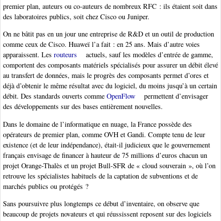
premier plan, auteurs ou co-auteurs de nombreux RFC : ils étaient soit dans
des laboratoires publics, soit chez Cisco ou Juniper.
On ne bâtit pas en un jour une entreprise de R&D et un outil de production
comme ceux de Cisco. Huaweï l’a fait : en 25 ans. Mais d’autre voies
apparaissent. Les
routeurs
actuels, sauf les modèles d’entrée de gamme,
comportent des composants matériels spécialisés pour assurer un débit élevé
au transfert de données, mais le progrès des composants permet d’ores et
déjà d’obtenir le même résultat avec du logiciel, du moins jusqu’à un certain
débit. Des standards ouverts comme
OpenFlow
permettent d’envisager
des développements sur des bases entièrement nouvelles.
Dans le domaine de l’informatique en nuage, la France possède des
opérateurs de premier plan, comme OVH et Gandi. Compte tenu de leur
existence (et de leur indépendance), était-il judicieux que le gouvernement
français envisage de financer à hauteur de 75 millions d’euros chacun un
projet Orange-Thalès et un projet Bull-SFR de « cloud souverain », où l’on
retrouve les spécialistes habituels de la captation de subventions et de
marchés publics ou protégés ?
Sans poursuivre plus longtemps ce début d’inventaire, on observe que
beaucoup de projets novateurs et qui réussissent reposent sur des logiciels