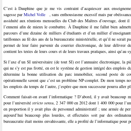
C’est à Dauphine que je me vis contraint d’acquiescer aux enseigneme
sagesse par
Michel Volle
, sans enthousiasme excessif mais par obéissance
assiduité aux réunions mensuelles du Club des Maîtres d’ouvrage, dont il é
l’ennemi afin de mieux le combattre. À Dauphine il me fallut bien admettre
parcours d’une dizaine de milliers d’étudiants et d’un millier d’enseignant
tatillonnes au fil des ans de la bureaucratie ministérielle, et qu’il ne serait
permet de leur faire parvenir du courrier électronique, de leur délivrer d
contient les textes de leurs cours et de leurs travaux pratiques, ainsi qu’au 
Si l’axe d’un SI universitaire (de tout SI) est l’annuaire électronique, la 
qui ne s’y est pas frotté, en est le système de gestion intégré des emplois du
détermine la bonne utilisation du parc immobilier, second poste de co
opérationnelle savent que c’est un problème NP-complet. De mon temps nou
les emplois du temps de l’autre, j’espère que mon successeur pourra aller pl
Comment faisait-on avant l’informatique ? D’abord, il y avait beaucoup 
pour l’université
stricto sensu
, 2 347 000 en 2012 dont 1 400 000 pour l’un
en proportion il y avait plus de personnel administratif ; une armée de per
aujourd’hui beaucoup plus lourdes, et effectuées soit par des ordinateur
bureaucratie était moins envahissante, elle a profité de l’informatique pour pr