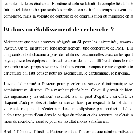
les notes de leurs étudiants. Et même si cela se faisait, la complexité de la
fait un tel labyrinthe que seuls les professionnels à plein temps peuvent en 
compliqué, mais la volonté de contrôle et de centralisation du ministère en 
Et dans un établissement de recherche ?
Maintenant que nous sommes résignés au SI pour les universités, voyons ce 
Pasteur. Un tel institut est, fondamentalement, une coopérative de PME. L’I
cinq cents, dont chacune a plus de relations fonctionnelles avec celles qui t
pays qu’avec les équipes qui travaillent sur des sujets différents dans le mê
recherche a ses propres sources de financement, comparer cette organisati
caricaturer : il faut cotiser pour les ascenseurs, le gardiennage, le parking...
J’avais été recruté à Pasteur pour y créer un service d’informatique sc
administrative, distinct. Cela marchait plutôt bien. Ce qu’il y avait de bi
des ingénieurs y travaillaient ensemble sur un pied d’égalité : en effet, l
risquent d’adopter des attitudes conservatrices, par respect de la loi du 
suffisants risquent de s’enfermer dans un solipsisme peu productif. Là, 
c’était une goutte d’eau dans le budget du réseau et des serveurs, et c’était
mois de mendicité assidue pour un résultat moins satisfaisant.
Bref, à l’époque, l’Institut Pasteur avait de l’informatique administrative, d