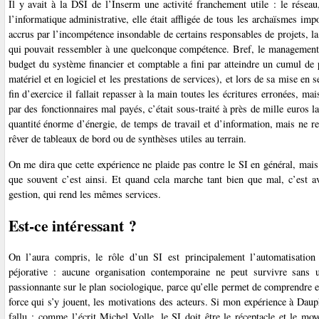
Il y avait à la DSI de l’Inserm une activité franchement utile : le réseau
l’informatique administrative, elle était affligée de tous les archaïsmes imp
accrus par l’incompétence insondable de certains responsables de projets, la 
qui pouvait ressembler à une quelconque compétence. Bref, le management et
budget du système financier et comptable a fini par atteindre un cumul de 
matériel et en logiciel et les prestations de services), et lors de sa mise en
fin d’exercice il fallait repasser à la main toutes les écritures erronées, ma
par des fonctionnaires mal payés, c’était sous-traité à près de mille euros 
quantité énorme d’énergie, de temps de travail et d’information, mais ne r
rêver de tableaux de bord ou de synthèses utiles au terrain.
On me dira que cette expérience ne plaide pas contre le SI en général, mai
que souvent c’est ainsi. Et quand cela marche tant bien que mal, c’est 
gestion, qui rend les mêmes services.
Est-ce intéressant ?
On l’aura compris, le rôle d’un SI est principalement l’automatisation 
péjorative : aucune organisation contemporaine ne peut survivre sans un
passionnante sur le plan sociologique, parce qu’elle permet de comprendre e
force qui s’y jouent, les motivations des acteurs. Si mon expérience à Dauph
fallu : comme l’écrit Michel Volle, le SI doit être le réceptacle et le m