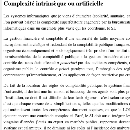
Complexité intrinsèque ou artificielle
Les systèmes informatiques que je viens d’énumérer (scolarité, annuaire, e
l’on pouvait balayer la complexité superfétatoire engendrée par la bureaucrati
informatiques dans un ensemble plus vaste qui les coordonne, le SI.
La gestion financière et comptable d’une université de taille moyenne 
incroyablement archaïque et redondant de la comptabilité publique française. 
organisme économiquement et sociologiquement très proche d’un institut de 
invraisemblables de la comptabilité publique : la gestion financière et comp
contrôle des actes était effectué
a posteriori
par des auditeurs compétents, u
organisme public, le contrôle
a priori
paralyse tout, l’imbroglio des règ
comprennent qu’imparfaitement, et les appliquent de façon restrictive par crai
Du fait de la lourdeur des règles de comptabilité publique, le système fin
l’université, il devient une fin en soi, et beaucoup de ses agents sont plus
l’institution, ce dont il est difficile de leur tenir rigueur : c’est selon ce
c’est que chaque mesure de « simplification », telles que les modifications
qui anéantissent toutes les compétences durement acquises, ou que la LOLF
ajoutent encore une couche de complexité. Bref, le SI doit aussi intégrer les 
vingtaine d’années j’étais un expert en marchés publics, rapporteur devan
système est calamiteux, il ne diminue ni les coûts ni l’incidence des malvers