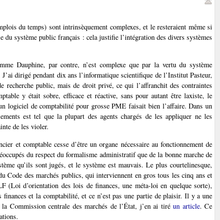
mplois du temps) sont intrinsèquement complexes, et le resteraient même si
e du système public français : cela justifie l’intégration des divers systèmes
comme Dauphine, par contre, n’est complexe que par la vertu du système
J’ai dirigé pendant dix ans l’informatique scientifique de l’Institut Pasteur,
recherche public, mais de droit privé, ce qui l’affranchit des contraintes
table y était sobre, efficace et réactive, sans pour autant être laxiste, le
n logiciel de comptabilité pour grosse PME faisait bien l’affaire. Dans un
lements est tel que la plupart des agents chargés de les appliquer ne les
nte de les violer.
ancier et comptable cesse d’être un organe nécessaire au fonctionnement de
 préoccupés du respect du formalisme administratif que de la bonne marche de
 système qu’ils sont jugés, et le système est mauvais. Le plus courtelinesque,
 du Code des marchés publics, qui interviennent en gros tous les cinq ans et
 (Loi d’orientation des lois de finances, une méta-loi en quelque sorte),
finances et la comptabilité, et ce n’est pas une partie de plaisir. Il y a une
t la Commission centrale des marchés de l’État, j’en ai tiré
un article
. Ce
ations.