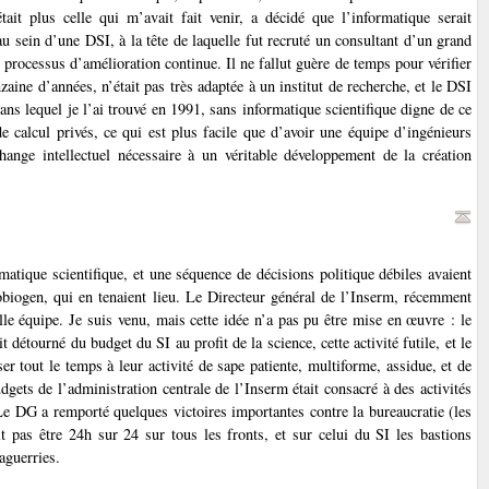
ait plus celle qui m’avait fait venir, a décidé que l’informatique serait
au sein d’une DSI, à la tête de laquelle fut recruté un consultant d’un grand
 processus d’amélioration continue. Il ne fallut guère de temps pour vérifier
zaine d’années, n’était pas très adaptée à un institut de recherche, et le DSI
ans lequel je l’ai trouvé en 1991, sans informatique scientifique digne de ce
 calcul privés, ce qui est plus facile que d’avoir une équipe d’ingénieurs
hange intellectuel nécessaire à un véritable développement de la création
rmatique scientifique, et une séquence de décisions politique débiles avaient
biogen, qui en tenaient lieu. Le Directeur général de l’Inserm, récemment
elle équipe. Je suis venu, mais cette idée n’a pas pu être mise en œuvre : le
 détourné du budget du SI au profit de la science, cette activité futile, et le
ser tout le temps à leur activité de sape patiente, multiforme, assidue, et de
dgets de l’administration centrale de l’Inserm était consacré à des activités
 Le DG a remporté quelques victoires importantes contre la bureaucratie (les
 pas être 24h sur 24 sur tous les fronts, et sur celui du SI les bastions
aguerries.