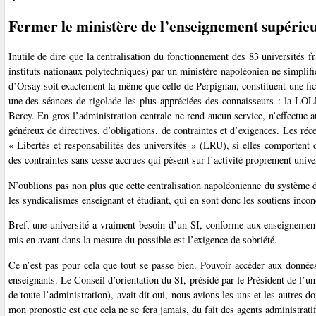
Fermer le ministère de l’enseignement supérie
Inutile de dire que la centralisation du fonctionnement des 83 universités f
instituts nationaux polytechniques) par un ministère napoléonien ne simplif
d’Orsay soit exactement la même que celle de Perpignan, constituent une f
une des séances de rigolade les plus appréciées des connaisseurs : la LOL
Bercy. En gros l’administration centrale ne rend aucun service, n’effectue 
généreux de directives, d’obligations, de contraintes et d’exigences. Les ré
« Libertés et responsabilités des universités » (LRU), si elles comportent 
des contraintes sans cesse accrues qui pèsent sur l’activité proprement univers
N’oublions pas non plus que cette centralisation napoléonienne du système d
les syndicalismes enseignant et étudiant, qui en sont donc les soutiens incon
Bref, une université a vraiment besoin d’un SI, conforme aux enseignements
mis en avant dans la mesure du possible est l’exigence de sobriété.
Ce n’est pas pour cela que tout se passe bien. Pouvoir accéder aux données 
enseignants. Le Conseil d’orientation du SI, présidé par le Président de l’uni
de toute l’administration), avait dit oui, nous avions les uns et les autres d
mon pronostic est que cela ne se fera jamais, du fait des agents administrati