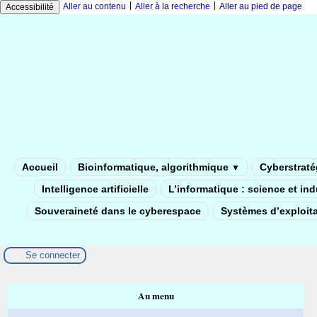
|
|
Aller au contenu
Aller à la recherche
Aller au pied de page
Accessibilité
Accueil
Bioinformatique, algorithmique
Cyberstratég
▼
Intelligence artificielle
L’informatique : science et in
Souveraineté dans le cyberespace
Systèmes d’exploita
Se connecter
Au menu