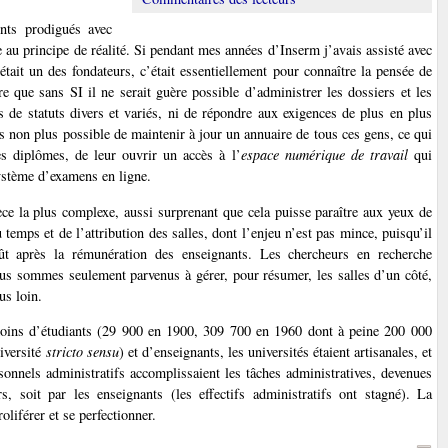
nts prodigués avec
 au principe de réalité. Si pendant mes années d’Inserm j’avais assisté avec
tait un des fondateurs, c’était essentiellement pour connaître la pensée de
 que sans SI il ne serait guère possible d’administrer les dossiers et les
s de statuts divers et variés, ni de répondre aux exigences de plus en plus
 pas non plus possible de maintenir à jour un annuaire de tous ces gens, ce qui
es diplômes, de leur ouvrir un accès à l’
espace numérique de travail
qui
système d’examens en ligne.
pièce la plus complexe, aussi surprenant que cela puisse paraître aux yeux de
 temps et de l’attribution des salles, dont l’enjeu n’est pas mince, puisqu’il
ût après la rémunération des enseignants. Les chercheurs en recherche
s sommes seulement parvenus à gérer, pour résumer, les salles d’un côté,
us loin.
moins d’étudiants (29 900 en 1900, 309 700 en 1960 dont à peine 200 000
iversité
stricto sensu
) et d’enseignants, les universités étaient artisanales, et
sonnels administratifs accomplissaient les tâches administratives, devenues
s, soit par les enseignants (les effectifs administratifs ont stagné). La
oliférer et se perfectionner.