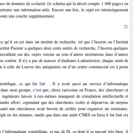
 base de données de scolarité (le schéma qui la décrit compte 1 600 pages) en
extraire une information utile. Encore une fois, le sujet est intrinsèquement
ajoute une couche supplémentaire.
qu’il en est dans un institut de recherche, tel que l’Inserm ou l’Institut
nstitut Pasteur a quelques deux cents unités de recherche, l’Inserm quelques
ravaillent sur des sujets voisins au sein d’autres institutions dans d’autres
me couloir. Il n’y a pas de masses d’étudiants à administrer, chaque unité de
on à celle du Louvre des antiquaires ou d’un centre commercial est à peine
ientifique,
ce qui fut fait
. Il y avait aussi un service d’informatique
en dans mon groupe, c’est que, chose rarissime en France, des chercheurs et
es ingénieurs laissés à eux-mêmes manquent de stimulation intellectuelle et
moindre effort, cependant que des chercheurs isolés et dépourvus de moyens
quand une chercheuse avait besoin de crédits pour organiser un séminaire,
 réglé en dix minutes, tandis que dans une unité CNRS ou Inria il lui faut six
e l’informatique scientifique, et pas de SI, ce dont il se passait très bien. À