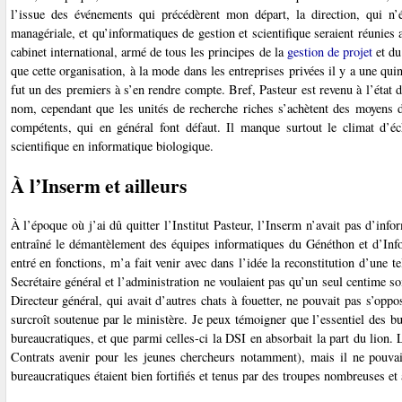
l’issue des événements qui précédèrent mon départ, la direction, qui n’ét
managériale, et qu’informatiques de gestion et scientifique seraient réunies 
cabinet international, armé de tous les principes de la
gestion de projet
et du
que cette organisation, à la mode dans les entreprises privées il y a une quin
fut un des premiers à s’en rendre compte. Bref, Pasteur est revenu à l’état d
nom, cependant que les unités de recherche riches s’achètent des moyens de
compétents, qui en général font défaut. Il manque surtout le climat d’éc
scientifique en informatique biologique.
À l’Inserm et ailleurs
À l’époque où j’ai dû quitter l’Institut Pasteur, l’Inserm n’avait pas d’info
entraîné le démantèlement des équipes informatiques du Généthon et d’Info
entré en fonctions, m’a fait venir avec dans l’idée la reconstitution d’une t
Secrétaire général et l’administration ne voulaient pas qu’un seul centime soit
Directeur général, qui avait d’autres chats à fouetter, ne pouvait pas s’oppo
surcroît soutenue par le ministère. Je peux témoigner que l’essentiel des bu
bureaucratiques, et que parmi celles-ci la DSI en absorbait la part du lion.
Contrats avenir pour les jeunes chercheurs notamment), mais il ne pouvait
bureaucratiques étaient bien fortifiés et tenus par des troupes nombreuses et 