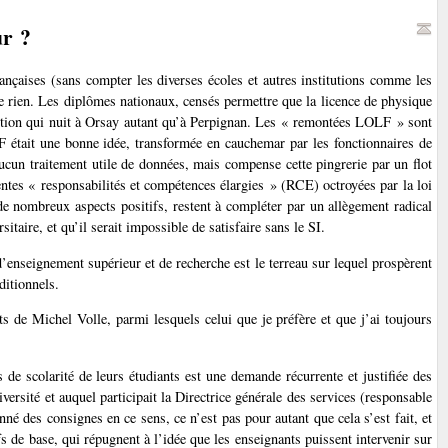
ur ?
rançaises (sans compter les diverses écoles et autres institutions comme les
ie rien. Les diplômes nationaux, censés permettre que la licence de physique
iction qui nuit à Orsay autant qu’à Perpignan. Les « remontées LOLF » sont
F était une bonne idée, transformée en cauchemar par les fonctionnaires de
aucun traitement utile de données, mais compense cette pingrerie par un flot
centes « responsabilités et compétences élargies » (RCE) octroyées par la loi
de nombreux aspects positifs, restent à compléter par un allègement radical
itaire, et qu’il serait impossible de satisfaire sans le SI.
’enseignement supérieur et de recherche est le terreau sur lequel prospèrent
ditionnels.
 de Michel Volle, parmi lesquels celui que je préfère et que j’ai toujours
de scolarité de leurs étudiants est une demande récurrente et justifiée des
versité et auquel participait la Directrice générale des services (responsable
onné des consignes en ce sens, ce n’est pas pour autant que cela s’est fait, et
fs de base, qui répugnent à l’idée que les enseignants puissent intervenir sur