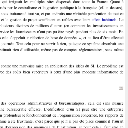
, qui irriguait les multiples sites dispersés dans toute la France. Quant à
osés par le centralisme et la gestion publique à la française (cf. ci-dessus),
sous-traitance à tout va, et par endroits une véritable persécution de tout ce
 la gestion de projet soufflaient en rafales avec leurs
effets habituels
. Le
plusieurs dizaines de millions d’euros (en comptant les investissements en
 service les fournisseurs n’ont pas pu être payés pendant plus de six mois. En
is cela s’appelait « réfection de base de données », et au lieu d’être effectué
la journée. Tout cela pour ne servir à rien, puisque ce système absorbait une
estituait rien d’utilisable, même pas de comptes réglementaires, sans même
s contre une mauvaise mise en application des idées du SI. Le problème est
avec des coûts bien supérieurs à ceux d’une plus modeste informatique de
des opérations administratives et bureaucratiques, cela dit sans nuance
e bureaucratie efficace. L’édification d’un SI peut être une entreprise
n profondeur le fonctionnement de l’organisation concernée, les rapports de
ine a été frustrante, c’est parce que je n’ai pas été placé comme il l’aurait
oyen d’expression des
intentions
de l’institution, et pour cela il faut être en