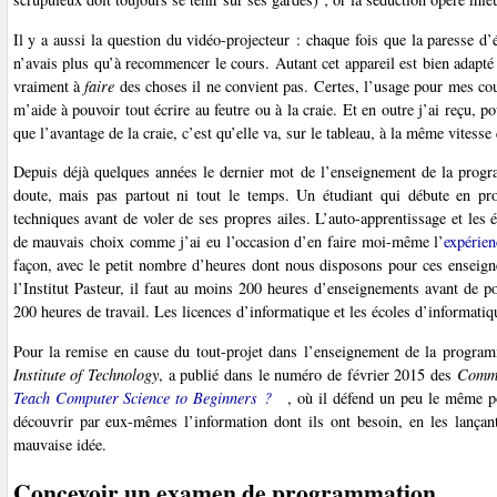
Il y a aussi la question du vidéo-projecteur : chaque fois que la paresse d
n’avais plus qu’à recommencer le cours. Autant cet appareil est bien adapté
vraiment à
faire
des choses il ne convient pas. Certes, l’usage pour mes co
m’aide à pouvoir tout écrire au feutre ou à la craie. Et en outre j’ai reçu,
que l’avantage de la craie, c’est qu’elle va, sur le tableau, à la même vitess
Depuis déjà quelques années le dernier mot de l’enseignement de la progra
doute, mais pas partout ni tout le temps. Un étudiant qui débute en pr
techniques avant de voler de ses propres ailes. L’auto-apprentissage et les
de mauvais choix comme j’ai eu l’occasion d’en faire moi-même l’
expérien
façon, avec le petit nombre d’heures dont nous disposons pour ces enseig
l’Institut Pasteur, il faut au moins 200 heures d’enseignements avant de po
200 heures de travail. Les licences d’informatique et les écoles d’informati
Pour la remise en cause du tout-projet dans l’enseignement de la program
Institute of Technology
, a publié dans le numéro de février 2015 des
Commu
Teach Computer Science to Beginners ?
, où il défend un peu le même po
découvrir par eux-mêmes l’information dont ils ont besoin, en les lançan
mauvaise idée.
Concevoir un examen de programmation