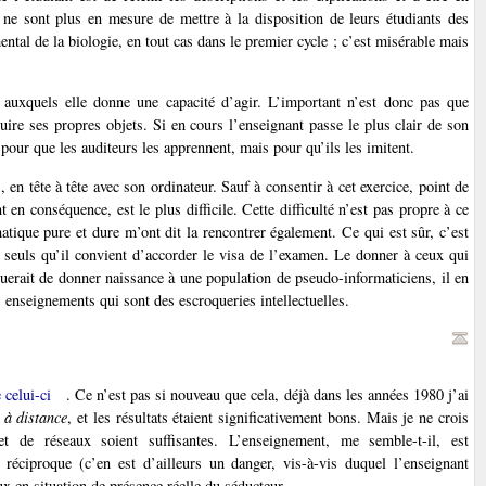
s ne sont plus en mesure de mettre à la disposition de leurs étudiants des
ntal de la biologie, en tout cas dans le premier cycle ; c’est misérable mais
ts auxquels elle donne une capacité d’agir. L’important n’est donc pas que
ruire ses propres objets. Si en cours l’enseignant passe le plus clair de son
 pour que les auditeurs les apprennent, mais pour qu’ils les imitent.
n tête à tête avec son ordinateur. Sauf à consentir à cet exercice, point de
t en conséquence, est le plus difficile. Cette difficulté n’est pas propre à ce
atique pure et dure m’ont dit la rencontrer également. Ce qui est sûr, c’est
 seuls qu’il convient d’accorder le visa de l’examen. Le donner à ceux qui
querait de donner naissance à une population de pseudo-informaticiens, il en
 enseignements qui sont des escroqueries intellectuelles.
 celui-ci
. Ce n’est pas si nouveau que cela, déjà dans les années 1980 j’ai
 à distance
, et les résultats étaient significativement bons. Mais je ne crois
 de réseaux soient suffisantes. L’enseignement, me semble-t-il, est
 réciproque (c’en est d’ailleurs un danger, vis-à-vis duquel l’enseignant
ux en situation de présence réelle du séducteur.