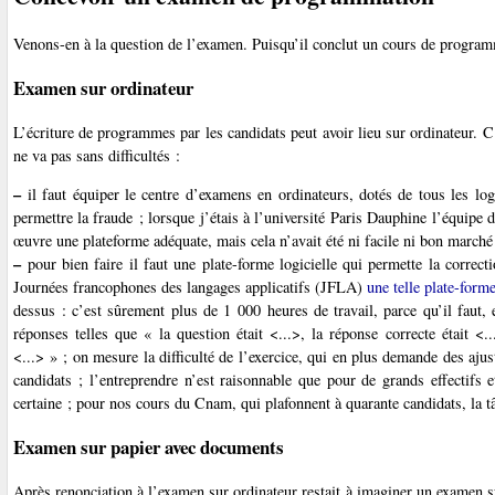
Venons-en à la question de l’examen. Puisqu’il conclut un cours de program
Examen sur ordinateur
L’écriture de programmes par les candidats peut avoir lieu sur ordinateur. C
ne va pas sans difficultés :
–
il faut équiper le centre d’examens en ordinateurs, dotés de tous les l
permettre la fraude ; lorsque j’étais à l’université Paris Dauphine l’équipe
œuvre une plateforme adéquate, mais cela n’avait été ni facile ni bon marché
–
pour bien faire il faut une plate-forme logicielle qui permette la corre
Journées francophones des langages applicatifs (JFLA)
une telle plate-form
dessus : c’est sûrement plus de 1 000 heures de travail, parce qu’il faut,
réponses telles que « la question était <...>, la réponse correcte était <.
<...> » ; on mesure la difficulté de l’exercice, qui en plus demande des aj
candidats ; l’entreprendre n’est raisonnable que pour de grands effectifs
certaine ; pour nos cours du Cnam, qui plafonnent à quarante candidats, la t
Examen sur papier avec documents
Après renonciation à l’examen sur ordinateur restait à imaginer un examen s