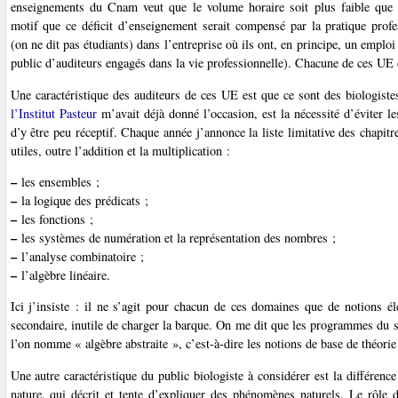
enseignements du Cnam veut que le volume horaire soit plus faible que d
motif que ce déficit d’enseignement serait compensé par la pratique profe
(on ne dit pas étudiants) dans l’entreprise où ils ont, en principe, un emplo
public d’auditeurs engagés dans la vie professionnelle). Chacune de ces UE 
Une caractéristique des auditeurs de ces UE est que ce sont des biologist
l’Institut Pasteur
m’avait déjà donné l’occasion, est la nécessité d’éviter l
d’y être peu réceptif. Chaque année j’annonce la liste limitative des chapi
utiles, outre l’addition et la multiplication :
–
les ensembles ;
–
la logique des prédicats ;
–
les fonctions ;
–
les systèmes de numération et la représentation des nombres ;
–
l’analyse combinatoire ;
–
l’algèbre linéaire.
Ici j’insiste : il ne s’agit pour chacun de ces domaines que de notions él
secondaire, inutile de charger la barque. On me dit que les programmes du s
l’on nomme « algèbre abstraite », c’est-à-dire les notions de base de théorie
Une autre caractéristique du public biologiste à considérer est la différence
nature, qui décrit et tente d’expliquer des phénomènes naturels. Le rôle de