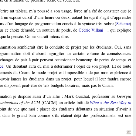
’écrire au tableau m’a poussé à son usage, force m’a été de constater que je
 à un exposé cursif d’une heure ou deux, autant lorsqu’il s’agit d’apprendre
urs d’un langage de programmation concis à la syntaxe très sobre (
Scheme
)
 pour ce choix démodé, un soutien de poids, de
Cédric Villani
, qui explique
e que la pensée. On ne saurait mieux dire.
mmation semblerait être la conduite de projet par les étudiants. Oui, sans
ogrammation doit d’abord ingurgiter un certain volume de connaissances
 échanges de pair à pair peuvent occasionner beaucoup de pertes de temps et
ce
. Un débutant aura du mal à déterminer l’objet de son projet. Et de toute
nements du Cnam, le mode projet est impossible : de par mon expérience à
uvoir lancer les étudiants dans un projet, pour lequel il leur faudra encore
que disposent peut-être de tels budgets horaires, mais pas le Cnam.
mation je dispose aussi d’un allié ; Mark Guzdial, professeur au
Georgia
nications of the ACM
(CACM) un article intitulé
What’s the Best Way to
int de vue que moi : placer des étudiants débutants en situation d’avoir à
t dans le grand bain comme s’ils étaient déjà des professionnels, est une