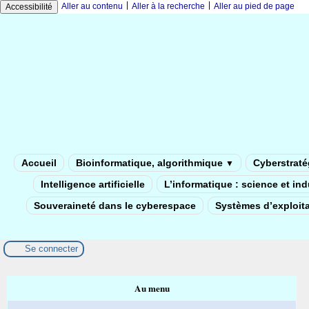
|
|
Aller au contenu
Aller à la recherche
Aller au pied de page
Accessibilité
Accueil
Bioinformatique, algorithmique
Cyberstratég
▼
Intelligence artificielle
L’informatique : science et in
Souveraineté dans le cyberespace
Systèmes d’exploita
Se connecter
Au menu