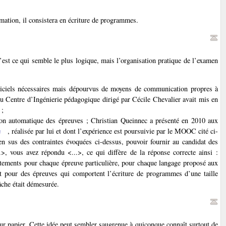
mation, il consistera en écriture de programmes.
’est ce qui semble le plus logique, mais l’organisation pratique de l’examen
ogiciels nécessaires mais dépourvus de moyens de communication propres à
 du Centre d’Ingénierie pédagogique dirigé par Cécile Chevalier avait mis en
 ;
ction automatique des épreuves ; Christian Queinnec a présenté en 2010 aux
e
, réalisée par lui et dont l’expérience est poursuivie par le MOOC cité ci-
 en sus des contraintes évoquées ci-dessus, pouvoir fournir au candidat des
..>, vous avez répondu <...>, ce qui diffère de la réponse correcte ainsi :
ustements pour chaque épreuve particulière, pour chaque langage proposé aux
 et pour des épreuves qui comportent l’écriture de programmes d’une taille
âche était démesurée.
ur papier. Cette idée peut sembler saugrenue à quiconque connaît surtout de