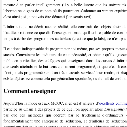
mesure d’en parler intelligemment (il y a belle lurette que les université
laboratoires dignes de ce nom où ils pourraient s’adonner au versant expérime
c’est ainsi ; si je pouvais être démenti j’en serais ravi).
L’informatique ne décrit aucune réalité, elle construit des objets abstrai
l’auditeur retienne ce que dit l’enseignant, mais qu’il soit capable de const
temps à écrire des programmes au tableau (c’est ce que je fais), ce n’est pas
Il est donc indispensable de programmer soi-même, par ses propres moyens, e
succès. Convaincre les auditeurs de cette nécessité, et obtenir qu’ils agissen
public en particulier, des collègues qui enseignent dans des cursus d’inform
que seuls atteindront le but ceux qui auront programmé, et que c’est à eux
n’ont jamais programmé serait un très mauvais service à leur rendre, et ris
existe déjà assez comme cela par génération spontanée, ou du fait de certains
Comment enseigner
Aujourd’hui la mode est aux MOOC, il en est d’ailleurs d’
excellents comme
participé au Cnam à des projets de ce que l’on appelait alors
Enseignement
pas que ces méthodes qui opèrent par le truchement d’ordinateurs et
fondamentalement une entreprise de séduction, et d’ailleurs de séduction
scrupuleux doit toujours se tenir sur ses gardes) ; or la séduction opère mie