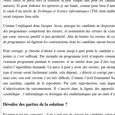
Notre choix se porta vers la solution la plus simple tant pour les cand
autorisé. Et pour élaborer les épreuves je me fonde, comme pour bien d’autr
le canal d’un article de
Technique et Science informatiques
(TSI) dont malheu
serait toujours bien utile.
Comme l’expliquait donc Jacques Arsac, puisque les candidats ne disposent ni
des programmes comportent des erreurs, et notamment des erreurs de syntax
par cœur, exercice punitif et peu productif. Afin de limiter les erreurs de
de programmes où figurent les constructions dont les candidats auront besoin 
Pour corriger, je cherche d’abord à savoir jusqu’à quel point le candidat 
points si c’est suffisant. Par exemple un programme écrit n’importe comment
vraiment programmé pendant le semestre, et ne mérite donc pas d’être reçu
réalisé l’algorithme demandé. Là aussi il peut y avoir des erreurs, par exemp
type d’erreur serait facilement (enfin, cela dépend...) détecté et corrigé p
mais avec son seul cerveau c’est très difficile. Comme l’écrit Emmanuel 
une machine, capable de le reproduire. Par cette reproduction, sans laque
d’objectivation du raisonnement. Il s’inscrit dans la lignée des apparei
scientifique : l’informatique se distingue des mathématiques par un outil d’e
Dévoiler des parties de la solution ?
Examen n’est pas concours : il ne s’agit pas de classer les candidats selon 