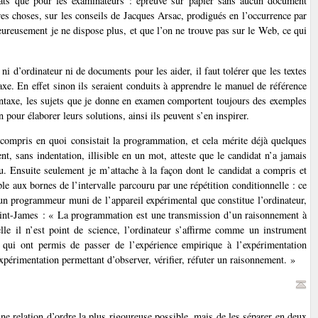
idats que pour les examinateurs : épreuve sur papier sans aucun document
es choses, sur les conseils de Jacques Arsac, prodigués en l’occurrence par
reusement je ne dispose plus, et que l’on ne trouve pas sur le Web, ce qui
 d’ordinateur ni de documents pour les aider, il faut tolérer que les textes
e. En effet sinon ils seraient conduits à apprendre le manuel de référence
 syntaxe, les sujets que je donne en examen comportent toujours des exemples
pour élaborer leurs solutions, ainsi ils peuvent s’en inspirer.
a compris en quoi consistait la programmation, et cela mérite déjà quelques
, sans indentation, illisible en un mot, atteste que le candidat n’a jamais
. Ensuite seulement je m’attache à la façon dont le candidat a compris et
le aux bornes de l’intervalle parcouru par une répétition conditionnelle : ce
ar un programmeur muni de l’appareil expérimental que constitue l’ordinateur,
Saint-James : « La programmation est une transmission d’un raisonnement à
lle il n’est point de science, l’ordinateur s’affirme comme un instrument
ls qui ont permis de passer de l’expérience empirique à l’expérimentation
xpérimentation permettant d’observer, vérifier, réfuter un raisonnement. »
une relation d’ordre la plus rigoureuse possible, mais de les séparer en deux