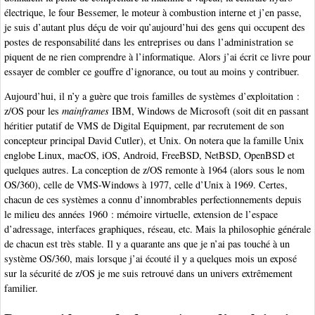
électrique, le four Bessemer, le moteur à combustion interne et j’en passe,
je suis d’autant plus déçu de voir qu’aujourd’hui des gens qui occupent des
postes de responsabilité dans les entreprises ou dans l’administration se
piquent de ne rien comprendre à l’informatique. Alors j’ai écrit ce livre pour
essayer de combler ce gouffre d’ignorance, ou tout au moins y contribuer.
Aujourd’hui, il n’y a guère que trois familles de systèmes d’exploitation :
z/OS pour les
mainframes
IBM, Windows de Microsoft (soit dit en passant
héritier putatif de VMS de Digital Equipment, par recrutement de son
concepteur principal David Cutler), et Unix. On notera que la famille Unix
englobe Linux, macOS, iOS, Android, FreeBSD, NetBSD, OpenBSD et
quelques autres. La conception de z/OS remonte à 1964 (alors sous le nom
OS/360), celle de VMS-Windows à 1977, celle d’Unix à 1969. Certes,
chacun de ces systèmes a connu d’innombrables perfectionnements depuis
le milieu des années 1960 : mémoire virtuelle, extension de l’espace
d’adressage, interfaces graphiques, réseau, etc. Mais la philosophie générale
de chacun est très stable. Il y a quarante ans que je n’ai pas touché à un
système OS/360, mais lorsque j’ai écouté il y a quelques mois un exposé
sur la sécurité de z/OS je me suis retrouvé dans un univers extrêmement
familier.