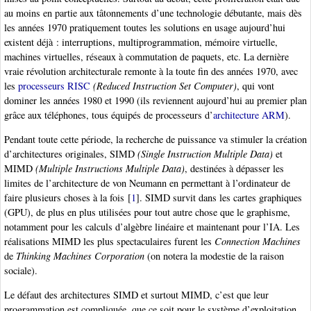
au moins en partie aux tâtonnements d’une technologie débutante, mais dès
les années 1970 pratiquement toutes les solutions en usage aujourd’hui
existent déjà : interruptions, multiprogrammation, mémoire virtuelle,
machines virtuelles, réseaux à commutation de paquets, etc. La dernière
vraie révolution architecturale remonte à la toute fin des années 1970, avec
les
processeurs RISC
(Reduced Instruction Set Computer)
, qui vont
dominer les années 1980 et 1990 (ils reviennent aujourd’hui au premier plan
grâce aux téléphones, tous équipés de processeurs d’
architecture ARM
).
Pendant toute cette période, la recherche de puissance va stimuler la création
d’architectures originales, SIMD
(Single Instruction Multiple Data)
et
MIMD
(Multiple Instructions Multiple Data)
, destinées à dépasser les
limites de l’architecture de von Neumann en permettant à l’ordinateur de
faire plusieurs choses à la fois
[
1
]
. SIMD survit dans les cartes graphiques
(GPU), de plus en plus utilisées pour tout autre chose que le graphisme,
notamment pour les calculs d’algèbre linéaire et maintenant pour l’IA. Les
réalisations MIMD les plus spectaculaires furent les
Connection Machines
de
Thinking Machines Corporation
(on notera la modestie de la raison
sociale).
Le défaut des architectures SIMD et surtout MIMD, c’est que leur
programmation est compliquée, que ce soit pour le système d’exploitation