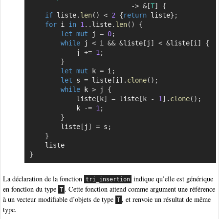
->
&
[
T
]
{
if
 liste
.
len
(
)
<
2
{
return
 liste
}
;
for
 i 
in
1
..
liste
.
len
(
)
{
let
mut
 j 
=
0
;
while
 j 
<
 i 
&&
&
liste
[
j
]
<
&
liste
[
i
]
{
            j 
+=
1
;
}
let
mut
 k 
=
 i
;
let
 s 
=
 liste
[
i
]
.
clone
(
)
;
while
 k 
>
 j 
{
            liste
[
k
]
=
 liste
[
k 
-
1
]
.
clone
(
)
;
            k 
-=
1
;
}
        liste
[
j
]
=
 s
;
}
}
La déclaration de la fonction
indique qu’elle est générique
tri_insertion
en fonction du type
. Cette fonction attend comme argument une référence
T
à un vecteur modifiable d’objets de type
, et renvoie un résultat de même
T
type.