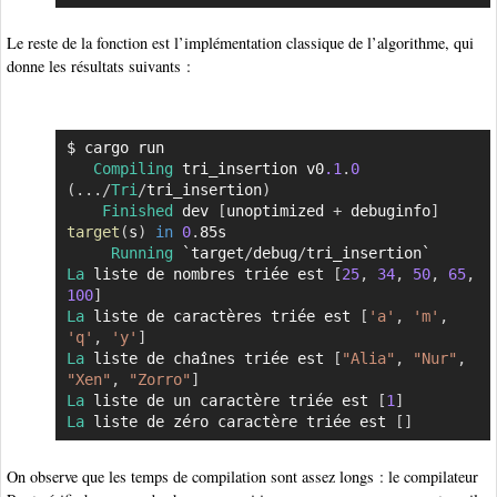
Le reste de la fonction est l’implémentation classique de l’algorithme, qui
donne les résultats suivants :
$ cargo run

Copier
Compiling
 tri_insertion v0
.1
.
0
(
...
/
Tri
/
tri_insertion
)
Finished
 dev 
[
unoptimized 
+
 debuginfo
]
target
(
s
)
in
0
.
85s

Running
 `target
/
debug
/
La
 liste de nombres triée est 
[
25
,
34
,
50
,
65
,
100
]
La
 liste de caractères triée est 
[
'a'
,
'm'
,
'q'
,
'y'
]
La
 liste de chaînes triée est 
[
"Alia"
,
"Nur"
,
"Xen"
,
"Zorro"
]
La
 liste de un caractère triée est 
[
1
]
La
 liste de zéro caractère triée est 
[
]
On observe que les temps de compilation sont assez longs : le compilateur