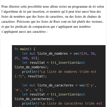
Pour illustrer cette possibilité nous allons écrire un programme de tri selon
l’algorithme de tri par insertion, et montrer qu’il peut trier aussi bien des
listes de nombres que des listes de caractères, ou des listes de chaînes de
caractères. Précisons que les listes de Rust sont en fait plutôt des vecteurs,
et que les prédicats de comparaison qui s’appliquent aux nombres
s’appliquent aussi aux caractères :
fn
main
(
)
{
Copier
let
mut
 liste_de_nombres 
=
vec!
[
34
,
50
,
25
,
100
,
65
]
;
let
 resultat 
=
tri_insertion
(
&
mut
liste_de_nombres
)
;
println!
(
"La liste de nombres triée est 
{:?}"
,
 resultat
)
;
let
mut
 liste_de_caracteres 
=
vec!
[
'y'
,
'm'
,
'a'
,
'q'
]
;
let
 resultat 
=
tri_insertion
(
&
mut
liste_de_caracteres
)
;
println!
(
"La liste de caractères triée est 