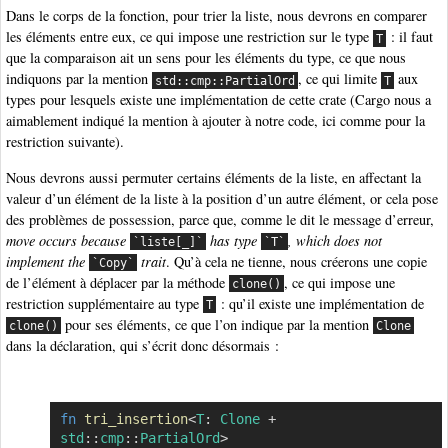
Dans le corps de la fonction, pour trier la liste, nous devrons en comparer
les éléments entre eux, ce qui impose une restriction sur le type
: il faut
T
que la comparaison ait un sens pour les éléments du type, ce que nous
indiquons par la mention
, ce qui limite
aux
std::cmp::PartialOrd
T
types pour lesquels existe une implémentation de cette crate (Cargo nous a
aimablement indiqué la mention à ajouter à notre code, ici comme pour la
restriction suivante).
Nous devrons aussi permuter certains éléments de la liste, en affectant la
valeur d’un élément de la liste à la position d’un autre élément, or cela pose
des problèmes de possession, parce que, comme le dit le message d’erreur,
move occurs because
has type
, which does not
`liste[_]`
`T`
implement the
trait
. Qu’à cela ne tienne, nous créerons une copie
`Copy`
de l’élément à déplacer par la méthode
, ce qui impose une
clone()
restriction supplémentaire au type
: qu’il existe une implémentation de
T
pour ses éléments, ce que l’on indique par la mention
clone()
Clone
dans la déclaration, qui s’écrit donc désormais :
fn
tri_insertion
<
T
:
Clone
+
Copier
std
::
cmp
::
PartialOrd
>