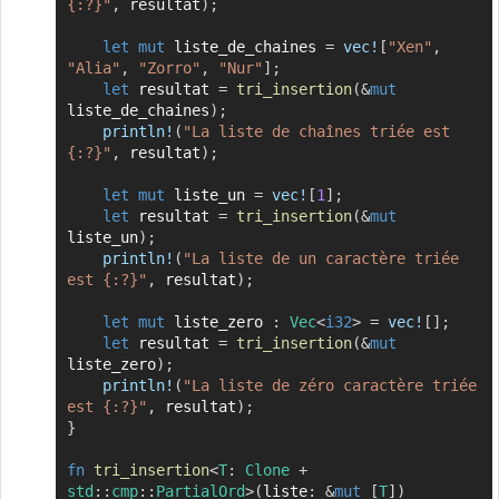
{:?}"
,
 resultat
)
;
let
mut
 liste_de_chaines 
=
vec!
[
"Xen"
,
"Alia"
,
"Zorro"
,
"Nur"
]
;
let
 resultat 
=
tri_insertion
(
&
mut
liste_de_chaines
)
;
println!
(
"La liste de chaînes triée est 
{:?}"
,
 resultat
)
;
let
mut
 liste_un 
=
vec!
[
1
]
;
let
 resultat 
=
tri_insertion
(
&
mut
liste_un
)
;
println!
(
"La liste de un caractère triée 
est {:?}"
,
 resultat
)
;
let
mut
 liste_zero 
:
Vec
<
i32
>
=
vec!
[
]
;
let
 resultat 
=
tri_insertion
(
&
mut
liste_zero
)
;
println!
(
"La liste de zéro caractère triée 
est {:?}"
,
 resultat
)
;
}
fn
tri_insertion
<
T
:
Clone
+
std
::
cmp
::
PartialOrd
>
(
liste
:
&
mut
[
T
]
)