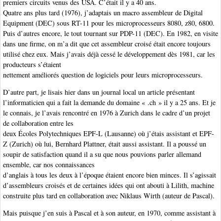
premiers circuits venus des USA. C’était il y a 40 ans.
Quatre ans plus tard (1976), j’adaptais un macro assembleur de Digital
Equipment (DEC) sous RT-11 pour les microprocesseurs 8080, z80, 6800.
Puis d’autres encore, le tout tournant sur PDP-11 (DEC). En 1982, en visite
dans une firme, on m’a dit que cet assembleur croisé était encore toujours
utilisé chez eux. Mais j’avais déjà cessé le développement dès 1981, car les
producteurs s’étaient
nettement améliorés question de logiciels pour leurs microprocesseurs.
D’autre part, je lisais hier dans un journal local un article présentant
l’informaticien qui a fait la demande du domaine « .ch » il y a 25 ans. Et je
le connais, je l’avais rencontré en 1976 à Zurich dans le cadre d’un projet
de collaboration entre les
deux Écoles Polytechniques EPF-L (Lausanne) où j’étais assistant et EPF-
Z (Zurich) où lui, Bernhard Plattner, était aussi assistant. Il a poussé un
soupir de satisfaction quand il a su que nous pouvions parler allemand
ensemble, car nos connaissances
d’anglais à tous les deux à l’époque étaient encore bien minces. Il s’agissait
d’assembleurs croisés et de certaines idées qui ont abouti à Lilith, machine
construite plus tard en collaboration avec Niklaus Wirth (auteur de Pascal).
Mais puisque j’en suis à Pascal et à son auteur, en 1970, comme assistant à