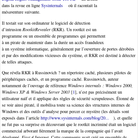
dans la revue en ligne
Sysinternals
où il racontait la
mésaventure suivante.
Il testait sur son ordinateur le logiciel de détection
d’intrusion
RootkitRevealer
(RKR). Un rootkit est un
programme ou un ensemble de programmes qui permettent
à un pirate de maintenir dans la durée un accès frauduleux
à un système informatique, généralement par l’ouverture de portes dérobées
et par des modifications vicieuses du système, et RKR est destiné à détecter
de telles attaques.
Que révéla RKR à Russinovich ? un répertoire caché, plusieurs pilotes de
périphériques cachés, et un programme caché. Russinovich, auteur
notamment de l’ouvrage de référence
Windows internals : Windows 2000,
Windows XP & Windows Server 2003
[
1
]
, n’est pas précisément un
utilisateur naïf et il applique des règles de sécurité scrupuleuses. Étonné de
se voir ainsi piraté, il mobilisa toute sa science des structures internes de
Windows et des outils d’analyse pour percer ce mystère (les détails sont
exposés dans l’article
http://www.sysinternals.com/blog/20...
), et quelle
ne fut pas sa surprise en découvrant que le rootkit incriminé était un logiciel
commercial arborant fièrement la marque de la compagnie qui l’avait
développé,
First 4 Internet
. Cette compagnie avait créé un ensemble de