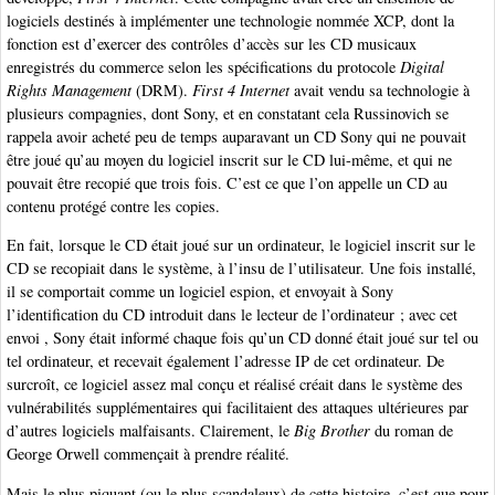
logiciels destinés à implémenter une technologie nommée XCP, dont la
fonction est d’exercer des contrôles d’accès sur les CD musicaux
enregistrés du commerce selon les spécifications du protocole
Digital
Rights Management
(DRM).
First 4 Internet
avait vendu sa technologie à
plusieurs compagnies, dont Sony, et en constatant cela Russinovich se
rappela avoir acheté peu de temps auparavant un CD Sony qui ne pouvait
être joué qu’au moyen du logiciel inscrit sur le CD lui-même, et qui ne
pouvait être recopié que trois fois. C’est ce que l’on appelle un CD au
contenu protégé contre les copies.
En fait, lorsque le CD était joué sur un ordinateur, le logiciel inscrit sur le
CD se recopiait dans le système, à l’insu de l’utilisateur. Une fois installé,
il se comportait comme un logiciel espion, et envoyait à Sony
l’identification du CD introduit dans le lecteur de l’ordinateur ; avec cet
envoi , Sony était informé chaque fois qu’un CD donné était joué sur tel ou
tel ordinateur, et recevait également l’adresse IP de cet ordinateur. De
surcroît, ce logiciel assez mal conçu et réalisé créait dans le système des
vulnérabilités supplémentaires qui facilitaient des attaques ultérieures par
d’autres logiciels malfaisants. Clairement, le
Big Brother
du roman de
George Orwell commençait à prendre réalité.
Mais le plus piquant (ou le plus scandaleux) de cette histoire, c’est que pour