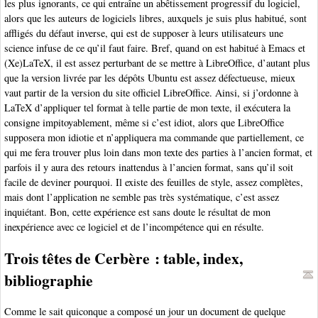
les plus ignorants, ce qui entraîne un abêtissement progressif du logiciel,
alors que les auteurs de logiciels libres, auxquels je suis plus habitué, sont
affligés du défaut inverse, qui est de supposer à leurs utilisateurs une
science infuse de ce qu’il faut faire. Bref, quand on est habitué à Emacs et
(Xe)LaTeX, il est assez perturbant de se mettre à LibreOffice, d’autant plus
que la version livrée par les dépôts Ubuntu est assez défectueuse, mieux
vaut partir de la version du site officiel LibreOffice. Ainsi, si j’ordonne à
LaTeX d’appliquer tel format à telle partie de mon texte, il exécutera la
consigne impitoyablement, même si c’est idiot, alors que LibreOffice
supposera mon idiotie et n’appliquera ma commande que partiellement, ce
qui me fera trouver plus loin dans mon texte des parties à l’ancien format, et
parfois il y aura des retours inattendus à l’ancien format, sans qu’il soit
facile de deviner pourquoi. Il existe des feuilles de style, assez complètes,
mais dont l’application ne semble pas très systématique, c’est assez
inquiétant. Bon, cette expérience est sans doute le résultat de mon
inexpérience avec ce logiciel et de l’incompétence qui en résulte.
Trois têtes de Cerbère : table, index,
bibliographie
Comme le sait quiconque a composé un jour un document de quelque