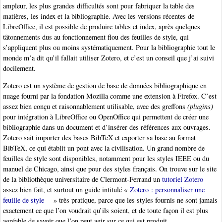
ampleur, les plus grandes difficultés sont pour fabriquer la table des
matières, les index et la bibliographie. Avec les versions récentes de
LibreOffice, il est possible de produire tables et index, après quelques
tâtonnements dus au fonctionnement flou des feuilles de style, qui
s’appliquent plus ou moins systématiquement. Pour la bibliographie tout le
monde m’a dit qu’il fallait utiliser Zotero, et c’est un conseil que j’ai suivi
docilement.
Zotero est un système de gestion de base de données bibliographique en
nuage fourni par la fondation Mozilla comme une extension à Firefox. C’est
assez bien conçu et raisonnablement utilisable, avec des greffons
(plugins)
pour intégration à LibreOffice ou OpenOffice qui permettent de créer une
bibliographie dans un document et d’insérer des références aux ouvrages.
Zotero sait importer des bases BibTeX et exporter sa base au format
BibTeX, ce qui établit un pont avec la civilisation. Un grand nombre de
feuilles de style sont disponibles, notamment pour les styles IEEE ou du
manuel de Chicago, ainsi que pour des styles français. On trouve sur le site
de la bibliothèque universitaire de Clermont-Ferrand un
tutoriel Zotero
assez bien fait, et surtout un guide intitulé «
Zotero : personnaliser une
feuille de style
» très pratique, parce que les styles fournis ne sont jamais
exactement ce que l’on voudrait qu’ils soient, et de toute façon il est plus
agréable de savoir que l’on peut agir sur ce qui est produit.