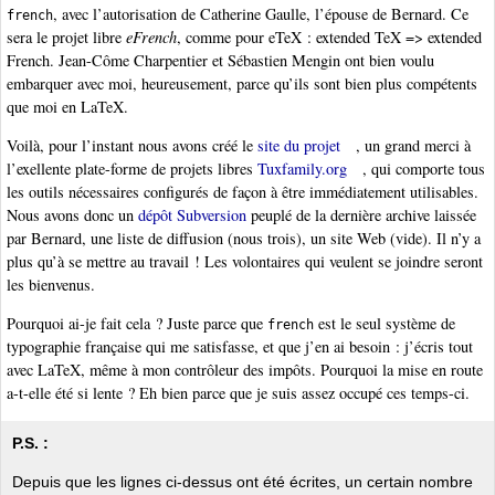
, avec l’autorisation de Catherine Gaulle, l’épouse de Bernard. Ce
french
sera le projet libre
eFrench
, comme pour eTeX : extended TeX => extended
French. Jean-Côme Charpentier et Sébastien Mengin ont bien voulu
embarquer avec moi, heureusement, parce qu’ils sont bien plus compétents
que moi en LaTeX.
Voilà, pour l’instant nous avons créé le
site du projet
, un grand merci à
l’exellente plate-forme de projets libres
Tuxfamily.org
, qui comporte tous
les outils nécessaires configurés de façon à être immédiatement utilisables.
Nous avons donc un
dépôt Subversion
peuplé de la dernière archive laissée
par Bernard, une liste de diffusion (nous trois), un site Web (vide). Il n’y a
plus qu’à se mettre au travail ! Les volontaires qui veulent se joindre seront
les bienvenus.
Pourquoi ai-je fait cela ? Juste parce que
est le seul système de
french
typographie française qui me satisfasse, et que j’en ai besoin : j’écris tout
avec LaTeX, même à mon contrôleur des impôts. Pourquoi la mise en route
a-t-elle été si lente ? Eh bien parce que je suis assez occupé ces temps-ci.
P.S. :
Depuis que les lignes ci-dessus ont été écrites, un certain nombre