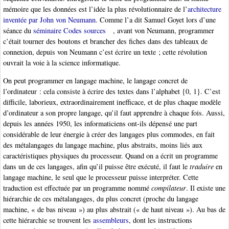
mémoire que les données est l’idée la plus révolutionnaire de l’
architecture
inventée par John von Neumann
. Comme l’a dit Samuel Goyet lors d’une
séance du
séminaire Codes sources
, avant von Neumann, programmer
c’était tourner des boutons et brancher des fiches dans des tableaux de
connexion, depuis von Neumann c’est écrire un texte ; cette révolution
ouvrait la voie à la science informatique.
On peut programmer en langage machine, le langage concret de
l’ordinateur : cela consiste à écrire des textes dans l’alphabet {0, 1}. C’est
difficile, laborieux, extraordinairement inefficace, et de plus chaque modèle
d’ordinateur a son propre langage, qu’il faut apprendre à chaque fois. Aussi,
depuis les années 1950, les informaticiens ont-ils dépensé une part
considérable de leur énergie à créer des langages plus commodes, en fait
des métalangages du langage machine, plus abstraits, moins liés aux
caractéristiques physiques du processeur. Quand on a écrit un programme
dans un de ces langages, afin qu’il puisse être exécuté, il faut le
traduire
en
langage machine, le seul que le processeur puisse interpréter. Cette
traduction est effectuée par un programme nommé
compilateur
. Il existe une
hiérarchie de ces métalangages, du plus concret (proche du langage
machine, « de bas niveau ») au plus abstrait (« de haut niveau »). Au bas de
cette hiérarchie se trouvent les
assembleurs
, dont les instructions