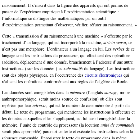
raisonnement. Il s’inscrit dans la lignée des appareils qui ont permis de
passer de l’expérience empirique à l’expérimentation scientifique :
l’informatique se distingue des mathématiques par un outil
d’expérimentation permettant d’observer, vérifier, réfuter un raisonnement. »
Cette « transmission d’un raisonnement à une machine » s’effectue par le
truchement d’un langage, qui est incorporé à la machine,
stricto sensu
, ce
n’est pas une métaphore. L’ordinateur a un langage en lui. Les
verbes
de ce
langage sont les instructions du processeur, qui effectuent des opérations
(addition, déplacement d’une donnée, branchement à l’adresse d’une autre
instruction...) sur les données (les
substantifs
du langage). Les instructions
sont des objets physiques, en l’occurrence des
circuits électroniques
qui
réalisent les opérations conformément aux règles de l’algèbre de Boole.
Les données sont enregistrées dans la
mémoire
(l’anglais
storage
, moins
anthropomorphique, serait moins source de confusion) où elles sont
repérées par leur
adresse
, qui est le numéro de case mémoire à partir du
début. Le texte du programme, qui mentionne les instructions à effectuer et
les données auxquelles elles s’appliquent, est lui aussi enregistré dans la
mémoire, l’unité de contrôle du processeur (la locution
unité de commande
serait plus appropriée) parcourt ce texte et exécute les instructions selon la
séquence convenable. Enregistrer le texte du programme dans la même