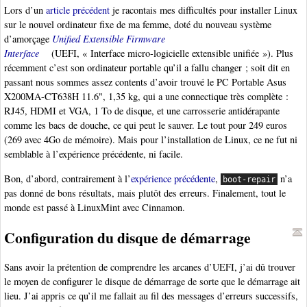
Lors d’un
article précédent
je racontais mes difficultés pour installer Linux
sur le nouvel ordinateur fixe de ma femme, doté du nouveau système
d’amorçage
Unified Extensible Firmware
Interface
(UEFI, « Interface micro-logicielle extensible unifiée »). Plus
récemment c’est son ordinateur portable qu’il a fallu changer ; soit dit en
passant nous sommes assez contents d’avoir trouvé le PC Portable Asus
X200MA-CT638H 11.6", 1,35 kg, qui a une connectique très complète :
RJ45, HDMI et VGA, 1 To de disque, et une carrosserie antidérapante
comme les bacs de douche, ce qui peut le sauver. Le tout pour 249 euros
(269 avec 4Go de mémoire). Mais pour l’installation de Linux, ce ne fut ni
semblable à l’expérience précédente, ni facile.
Bon, d’abord, contrairement à l’
expérience précédente
,
n’a
boot-repair
pas donné de bons résultats, mais plutôt des erreurs. Finalement, tout le
monde est passé à LinuxMint avec Cinnamon.
Configuration du disque de démarrage
Sans avoir la prétention de comprendre les arcanes d’UEFI, j’ai dû trouver
le moyen de configurer le disque de démarrage de sorte que le démarrage ait
lieu. J’ai appris ce qu’il me fallait au fil des messages d’erreurs successifs,