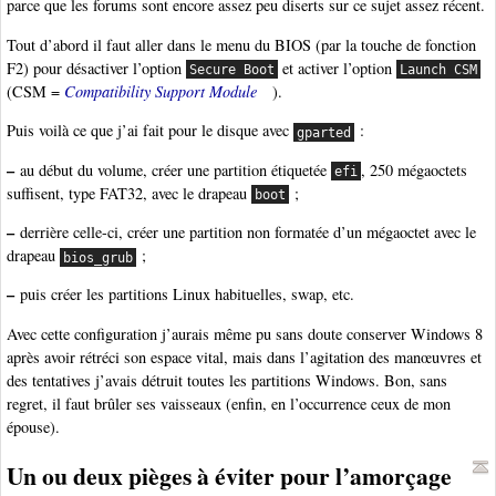
parce que les forums sont encore assez peu diserts sur ce sujet assez récent.
Tout d’abord il faut aller dans le menu du BIOS (par la touche de fonction
F2) pour désactiver l’option
et activer l’option
Secure Boot
Launch CSM
(CSM =
Compatibility Support Module
).
Puis voilà ce que j’ai fait pour le disque avec
:
gparted
–
au début du volume, créer une partition étiquetée
, 250 mégaoctets
efi
suffisent, type FAT32, avec le drapeau
;
boot
–
derrière celle-ci, créer une partition non formatée d’un mégaoctet avec le
drapeau
;
bios_grub
–
puis créer les partitions Linux habituelles, swap, etc.
Avec cette configuration j’aurais même pu sans doute conserver Windows 8
après avoir rétréci son espace vital, mais dans l’agitation des manœuvres et
des tentatives j’avais détruit toutes les partitions Windows. Bon, sans
regret, il faut brûler ses vaisseaux (enfin, en l’occurrence ceux de mon
épouse).
Un ou deux pièges à éviter pour l’amorçage