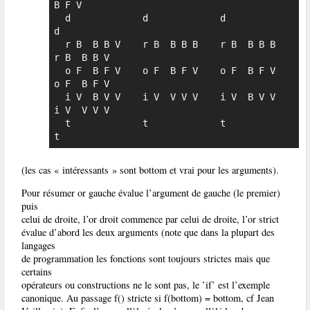
B F V

  d             d             d             
d

  r B  B B V    r B  B B B    r B  B B B    
r B  B B V

  o F  B F V    o F  B F V    o F  B F V    
o F  B F V

  i V  B V V    i V  V V V    i V  B V V    
i V  V V V

  t             t             t             
t
(les cas « intéressants » sont bottom et vrai pour les arguments).
Pour résumer or gauche évalue l’argument de gauche (le premier)
puis
celui de droite, l’or droit commence par celui de droite, l’or strict
évalue d’abord les deux arguments (note que dans la plupart des
langages
de programmation les fonctions sont toujours strictes mais que
certains
opérateurs ou constructions ne le sont pas, le ’if’ est l’exemple
canonique. Au passage f() stricte si f(bottom) = bottom, cf Jean