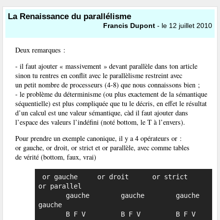
La Renaissance du parallélisme
Francis Dupont
- le 12 juillet 2010
Deux remarques :
- il faut ajouter « massivement » devant parallèle dans ton article
sinon tu rentres en conflit avec le parallèlisme restreint avec
un petit nombre de processeurs (4-8) que nous connaissons bien ;
- le problème du déterminisme (ou plus exactement de la sémantique
séquentielle) est plus compliquée que tu le décris, en effet le résultat
d’un calcul est une valeur sémantique, càd il faut ajouter dans
l’espace des valeurs l’indéfini (noté bottom, le T à l’envers).
Pour prendre un exemple canonique, il y a 4 opérateurs or :
or gauche, or droit, or strict et or parallèle, avec comme tables
de vérité (bottom, faux, vrai)
 or gauche     or droit      or strict     
or parallel

       gauche        gauche        gauche        
gauche

       B F V         B F V         B F V         