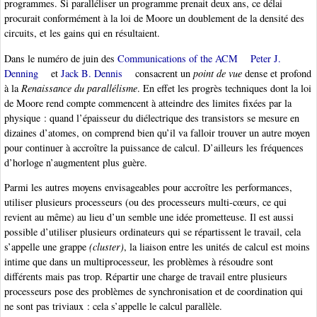
programmes. Si paralléliser un programme prenait deux ans, ce délai
procurait conformément à la loi de Moore un doublement de la densité des
circuits, et les gains qui en résultaient.
Dans le numéro de juin des
Communications of the ACM
Peter J.
Denning
et
Jack B. Dennis
consacrent un
point de vue
dense et profond
à la
Renaissance du parallélisme
. En effet les progrès techniques dont la loi
de Moore rend compte commencent à atteindre des limites fixées par la
physique : quand l’épaisseur du diélectrique des transistors se mesure en
dizaines d’atomes, on comprend bien qu’il va falloir trouver un autre moyen
pour continuer à accroître la puissance de calcul. D’ailleurs les fréquences
d’horloge n’augmentent plus guère.
Parmi les autres moyens envisageables pour accroître les performances,
utiliser plusieurs processeurs (ou des processeurs multi-cœurs, ce qui
revient au même) au lieu d’un semble une idée prometteuse. Il est aussi
possible d’utiliser plusieurs ordinateurs qui se répartissent le travail, cela
s’appelle une grappe
(cluster)
, la liaison entre les unités de calcul est moins
intime que dans un multiprocesseur, les problèmes à résoudre sont
différents mais pas trop. Répartir une charge de travail entre plusieurs
processeurs pose des problèmes de synchronisation et de coordination qui
ne sont pas triviaux : cela s’appelle le calcul parallèle.