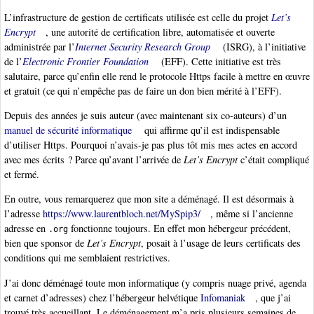
L’infrastructure de gestion de certificats utilisée est celle du projet
Let’s
Encrypt
, une autorité de certification libre, automatisée et ouverte
administrée par l’
Internet Security Research Group
(ISRG), à l’initiative
de l’
Electronic Frontier Foundation
(EFF). Cette initiative est très
salutaire, parce qu’enfin elle rend le protocole Https facile à mettre en œuvre
et gratuit (ce qui n’empêche pas de faire un don bien mérité à l’EFF).
Depuis des années je suis auteur (avec maintenant six co-auteurs) d’un
manuel de sécurité informatique
qui affirme qu’il est indispensable
d’utiliser Https. Pourquoi n’avais-je pas plus tôt mis mes actes en accord
avec mes écrits ? Parce qu’avant l’arrivée de
Let’s Encrypt
c’était compliqué
et fermé.
En outre, vous remarquerez que mon site a déménagé. Il est désormais à
l’adresse
https://www.laurentbloch.net/MySpip3/
, même si l’ancienne
adresse en
fonctionne toujours. En effet mon hébergeur précédent,
.org
bien que sponsor de
Let’s Encrypt
, posait à l’usage de leurs certificats des
conditions qui me semblaient restrictives.
J’ai donc déménagé toute mon informatique (y compris nuage privé, agenda
et carnet d’adresses) chez l’hébergeur helvétique
Infomaniak
, que j’ai
trouvé très accueillant. Le déménagement m’a pris plusieurs semaines de