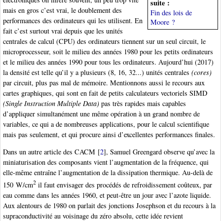
suite :
mais en gros c’est vrai, le doublement des
Fin des lois de
performances des ordinateurs qui les utilisent. En
Moore ?
fait c’est surtout vrai depuis que les unités
centrales de calcul (CPU) des ordinateurs tiennent sur un seul circuit, le
microprocesseur, soit le milieu des années 1980 pour les petits ordinateurs
et le milieu des années 1990 pour tous les ordinateurs. Aujourd’hui (2017)
la densité est telle qu’il y a plusieurs (8, 16, 32...) unités centrales
(cores)
par circuit, plus pas mal de mémoire. Mentionnons aussi le recours aux
cartes graphiques, qui sont en fait de petits calculateurs vectoriels SIMD
(Single Instruction Multiple Data)
pas très rapides mais capables
d’appliquer simultanément une même opération à un grand nombre de
variables, ce qui a de nombreuses applications, pour le calcul scientifique
mais pas seulement, et qui procure ainsi d’excellentes performances finales.
Dans un autre article des CACM
[
2
]
, Samuel Greengard observe qu’avec la
miniaturisation des composants vient l’augmentation de la fréquence, qui
elle-même entraîne l’augmentation de la dissipation thermique. Au-delà de
2
150 W/cm
il faut envisager des procédés de refroidissement coûteux, par
eau comme dans les années 1960, et peut-être un jour avec l’azote liquide.
Aux alentours de 1980 on parlait des jonctions Josephson et du recours à la
supraconductivité au voisinage du zéro absolu, cette idée revient