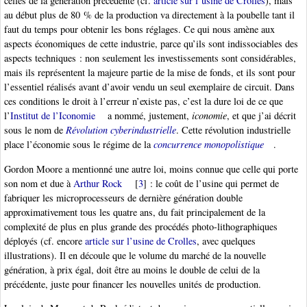
celles de la génération précédente (cf.
article sur l’usine de Crolles
), mais
au début plus de 80 % de la production va directement à la poubelle tant il
faut du temps pour obtenir les bons réglages. Ce qui nous amène aux
aspects économiques de cette industrie, parce qu’ils sont indissociables des
aspects techniques : non seulement les investissements sont considérables,
mais ils représentent la majeure partie de la mise de fonds, et ils sont pour
l’essentiel réalisés avant d’avoir vendu un seul exemplaire de circuit. Dans
ces conditions le droit à l’erreur n’existe pas, c’est la dure loi de ce que
l’
Institut de l’Iconomie
a nommé, justement,
iconomie
, et que j’ai décrit
sous le nom de
Révolution cyberindustrielle
. Cette révolution industrielle
place l’économie sous le régime de la
concurrence monopolistique
.
Gordon Moore a mentionné une autre loi, moins connue que celle qui porte
son nom et due à
Arthur Rock
[
3
]
: le coût de l’usine qui permet de
fabriquer les microprocesseurs de dernière génération double
approximativement tous les quatre ans, du fait principalement de la
complexité de plus en plus grande des procédés photo-lithographiques
déployés (cf. encore
article sur l’usine de Crolles
, avec quelques
illustrations). Il en découle que le volume du marché de la nouvelle
génération, à prix égal, doit être au moins le double de celui de la
précédente, juste pour financer les nouvelles unités de production.