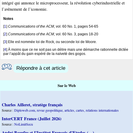
intégré qui annonce le microprocesseur, la révolution cyberindustrielle et
l’avènement de l’iconomie.
Notes
[
1
]
Communications of the ACM
, vol. 60 No. 1, pages 54-65
[
2
]
Communications of the ACM
, vol. 60 No. 3, pages 18-20
[
3
]
Elle est nommée loi de Rock, ou seconde loi de Moore.
[
4
]
À moins que ce ne soit pas un délire mais une démarche rationnelle dictée
par l’appât du gain espéré de la naïveté des gogos.
Répondre à cet article
Sur le Web
Charles Ailleret, stratège français
Source :
Diploweb.com, revue geopolitique, articles, cartes, relations internationales
InterCERT France (Juillet 2026)
Source :
NoLimitSecu
André Beaufre et l’Institut Français d’Etudes (…)