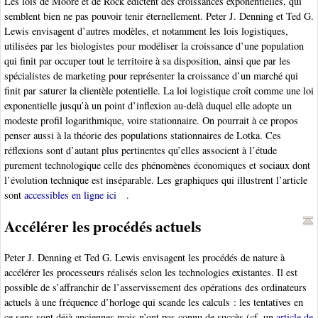
Les lois de Moore et de Rock édictent des croissances exponentielles, qui
semblent bien ne pas pouvoir tenir éternellement. Peter J. Denning et Ted G.
Lewis envisagent d’autres modèles, et notamment les lois logistiques,
utilisées par les biologistes pour modéliser la croissance d’une population
qui finit par occuper tout le territoire à sa disposition, ainsi que par les
spécialistes de marketing pour représenter la croissance d’un marché qui
finit par saturer la clientèle potentielle. La loi logistique croît comme une loi
exponentielle jusqu’à un point d’inflexion au-delà duquel elle adopte un
modeste profil logarithmique, voire stationnaire. On pourrait à ce propos
penser aussi à la théorie des populations stationnaires de Lotka. Ces
réflexions sont d’autant plus pertinentes qu’elles associent à l’étude
purement technologique celle des phénomènes économiques et sociaux dont
l’évolution technique est inséparable. Les graphiques qui illustrent l’article
sont
accessibles en ligne ici
.
Accélérer les procédés actuels
Peter J. Denning et Ted G. Lewis envisagent les procédés de nature à
accélérer les processeurs réalisés selon les technologies existantes. Il est
possible de s’affranchir de l’asservissement des opérations des ordinateurs
actuels à une fréquence d’horloge qui scande les calculs : les tentatives en
ce sens sont déjà anciennes mais n’ont pas connu de succès (cf. un
article de