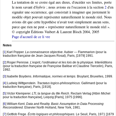
La tentation de se croire égal aux dieux, d'excéder ses limites, porte
le nom savant d'
hybris
; nous avions eu l'occasion à la section
2
d'en
signaler une occurrence, qui consistait à imaginer que justement le
modèle objet pouvait représenter naturellement le monde réel. Nous
avions dit que cette hypothèse n'avait tout simplement aucun sens,
parce que rien ne peut « représenter naturellement le monde réel ».
© copyright Éditions Vuibert & Laurent Bloch 2004, 2005
Page d'accueil de ce li vre
Notes
[
1
]
Karl Popper.
La connaissance objective.
Aubier — Flammarion (pour la
traduction française de Jean-Jacques Rosat), Paris, [1979] 1991.
[
2
]
Roger Penrose.
L’esprit, l’ordinateur et les lois de la physique.
Interéditions
(pour la traduction française de Françoise Balibar et Claudine Tiercelin), Paris,
1992.
[
3
]
Isabelle Boydens.
Informatique, normes et temps.
Bruylant, Bruxelles, 1999.
[
4
]
Ludwig Wittgenstein.
Tractatus logico-philosophicus.
Gallimard (pour la
traduction française), Paris, [1918].
[
5
]
Victor Klemperer.
LTI, la langue du IIIe Reich.
Reclam Verlag [Albin Michel
pour la traduction française], Leipzig [Paris], 1975 [1996].
[
6
]
William Kent.
Data and Reality. Basic Assumption in Data Processing
Reconsidered.
Elsevier North Holland, New York, 1981.
[
7
]
Gottlob Frege.
Écrits logiques et philosophiques.
Le Seuil, Paris, 1971 [1879