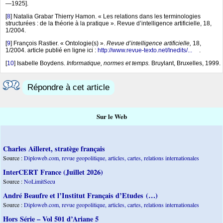
—1925].
[
8
]
Natalia Grabar Thierry Hamon. « Les relations dans les terminologies
structurées : de la théorie à la pratique ». Revue d’intelligence artificielle, 18,
1/2004.
[
9
]
François Rastier. « Ontologie(s) ».
Revue d’intelligence artificielle,
18,
1/2004. article publié en ligne ici :
http://www.revue-texto.net/Inedits/...
.
[
10
]
Isabelle Boydens.
Informatique, normes et temps.
Bruylant, Bruxelles, 1999.
Répondre à cet article
Sur le Web
Charles Ailleret, stratège français
Source :
Diploweb.com, revue geopolitique, articles, cartes, relations internationales
InterCERT France (Juillet 2026)
Source :
NoLimitSecu
André Beaufre et l’Institut Français d’Etudes (…)
Source :
Diploweb.com, revue geopolitique, articles, cartes, relations internationales
Hors Série – Vol 501 d’Ariane 5