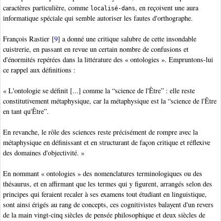
caractères particulière, comme
, en reçoivent une aura
localisé-dans
informatique spéciale qui semble autoriser les fautes d'orthographe.
François Rastier
[
9
]
a donné une critique salubre de cette insondable
cuistrerie, en passant en revue un certain nombre de confusions et
d'énormités repérées dans la littérature des « ontologies ». Empruntons-lui
ce rappel aux définitions :
« L'ontologie se définit [...] comme la “science de l'Être” : elle reste
constitutivement métaphysique, car la métaphysique est la “science de l'Être
en tant qu'Être”.
En revanche, le rôle des sciences reste précisément de rompre avec la
métaphysique en définissant et en structurant de façon critique et réflexive
des domaines d'objectivité. »
En nommant « ontologies » des nomenclatures terminologiques ou des
thésaurus, et en affirmant que les termes qui y figurent, arrangés selon des
principes qui feraient recaler à ses examens tout étudiant en linguistique,
sont ainsi érigés au rang de concepts, ces cognitivistes balayent d'un revers
de la main vingt-cinq siècles de pensée philosophique et deux siècles de