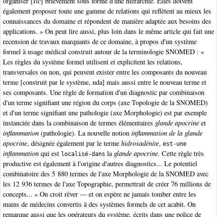
organiser [
sic
] brièvement sous forme d'une hiérarchie. Elles doivent
également proposer toute une gamme de relations qui reflètent au mieux les
connaissances du domaine et répondent de manière adaptée aux besoins des
applications. » On peut lire aussi, plus loin dans le même article qui fait une
recension de travaux marquants de ce domaine, à propos d'un système
formel à usage médical construit autour de la terminologie SNOMED : «
Les règles du système formel utilisent et explicitent les relations,
transversales ou non, qui peuvent exister entre les composants du nouveau
terme [construit par le système, nda] mais aussi entre le nouveau terme et
ses composants. Une règle de formation d'un diagnostic par combinaison
d'un terme signifiant une région du corps (axe Topologie de la SNOMED)
et d'un terme signifiant une pathologie (axe Morphologie) est par exemple
instanciée dans la combinaison de termes élémentaires
glande apocrine
et
inflammation
(pathologie). La nouvelle notion
inflammation de la glande
apocrine
, désignée également par le terme
hidrosadénite
,
est-une
inflammation
qui est
la
glande apocrine
. Cette règle très
localisé-dans
productive est également à l'origine d'autres diagnostics... Le potentiel
combinatoire des 5 880 termes de l'axe Morphologie de la SNOMED avec
les 12 936 termes de l'axe Topographie, permettrait de créer 76 millions de
concepts... » On croit rêver — et on espère ne jamais tomber entre les
mains de médecins convertis à des systèmes formels de cet acabit. On
remarque aussi que les opérateurs du système, écrits dans une police de