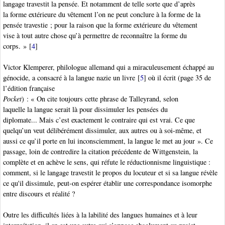
langage travestit la pensée. Et notamment de telle sorte que d’après
la forme extérieure du vêtement l’on ne peut conclure à la forme de la
pensée travestie ; pour la raison que la forme extérieure du vêtement
vise à tout autre chose qu’à permettre de reconnaître la forme du
corps. »
[
4
]
Victor Klemperer
, philologue allemand qui a miraculeusement échappé au
génocide, a consacré à la langue nazie un livre
[
5
]
où il écrit (page 35 de
l’édition française
Pocket
) : « On cite toujours cette phrase de Talleyrand, selon
laquelle la langue serait là pour dissimuler les pensées du
diplomate... Mais c’est exactement le contraire qui est vrai. Ce que
quelqu’un veut délibérément dissimuler, aux autres ou à soi-même, et
aussi ce qu’il porte en lui inconsciemment, la langue le met au jour ». Ce
passage, loin de contredire la citation précédente de Wittgenstein, la
complète et en achève le sens, qui réfute le réductionnisme linguistique :
comment, si le langage travestit le propos du locuteur et si sa langue révèle
ce qu'il dissimule, peut-on espérer établir une correspondance isomorphe
entre discours et réalité ?
Outre les difficultés liées à la labilité des langues humaines et à leur