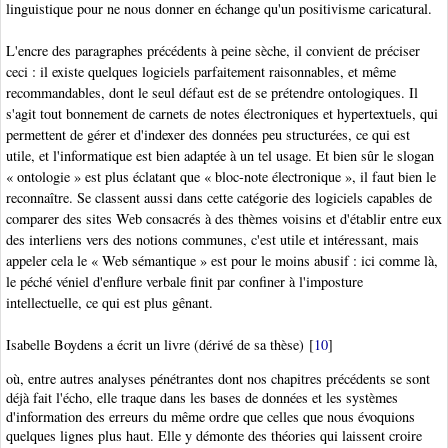
linguistique pour ne nous donner en échange qu'un positivisme caricatural.
L'encre des paragraphes précédents à peine sèche, il convient de préciser
ceci : il existe quelques logiciels parfaitement raisonnables, et même
recommandables, dont le seul défaut est de se prétendre ontologiques. Il
s'agit tout bonnement de carnets de notes électroniques et hypertextuels, qui
permettent de gérer et d'indexer des données peu structurées, ce qui est
utile, et l'informatique est bien adaptée à un tel usage. Et bien sûr le slogan
« ontologie » est plus éclatant que « bloc-note électronique », il faut bien le
reconnaître. Se classent aussi dans cette catégorie des logiciels capables de
comparer des sites Web consacrés à des thèmes voisins et d'établir entre eux
des interliens vers des notions communes, c'est utile et intéressant, mais
appeler cela le
« Web sémantique » est pour le moins abusif : ici comme là,
le péché véniel d'enflure verbale finit par confiner à l'imposture
intellectuelle, ce qui est plus gênant.
Isabelle Boydens
a écrit un livre (dérivé de sa thèse)
[
10
]
où, entre autres analyses pénétrantes dont nos chapitres précédents se sont
déjà fait l'écho, elle traque dans les bases de données et les systèmes
d'information
des erreurs du même ordre que celles que nous évoquions
quelques lignes plus haut. Elle y démonte des théories qui laissent croire