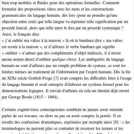
bien trop mobiles et fluides pour des opérations formelles. Comment
formuler des propositions sûres avec les mots et les constructions
grammaticales du langage humain, dès lors (pour ne prendre qu'une
objection entre cent) que telle langue va exprimer telle signification par un
procédé lexical, alors que telle autre le fera par un procédé syntaxique ?
Ainsi, le français dira
« j’ai oublié ma valise à la maison » là où le bambara dira « ma valise
est restée à la maison », et d’ailleurs le verbe bambara qui signifie
« oublier » n’admet que des compléments d’objet indirects, il n’existe
aucun moyen direct d’oublier
quelque-chose
. Les ambiguïtés du langage
humain ne sont d'ailleurs pas un simple problème de syntaxe, ce sont les
limites mêmes au traitement de l'information par l'esprit humain. Dès la fin
du XIXe siècle Gottlob Frege
[
7
]
avait compris les difficultés liées à l'usage
du langage humain et avait entrepris d'élaborer un système formel pour les
démonstrations logiques. Il suivait d'ailleurs en cela un chemin déjà ouvert
par George Boole
(1815 – 1864).
Certains cognitivistes contemporains semblent ne jamais avoir entendu
parler de ces travaux, ou alors ne pas en avoir compris la portée. Il en
résulte des confusions dramatiques, exprimées par exemple ainsi
[
8
]
: « les
terminologies ne peuvent plus se contenter de recenser les termes et les