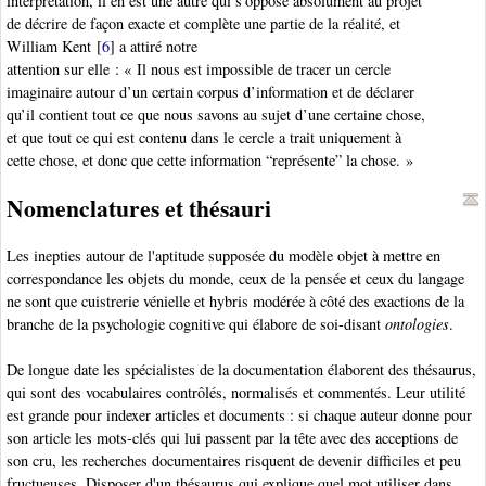
interprétation, il en est une autre qui s’oppose absolument au projet
de décrire de façon exacte et complète une partie de la réalité, et
William Kent
[
6
]
a attiré notre
attention sur elle : « Il nous est impossible de tracer un cercle
imaginaire autour d’un certain corpus d’information et de déclarer
qu’il contient tout ce que nous savons au sujet d’une certaine chose,
et que tout ce qui est contenu dans le cercle a trait uniquement à
cette chose, et donc que cette information “représente” la chose. »
Nomenclatures et thésauri
Les inepties autour de l'aptitude supposée du modèle objet à mettre en
correspondance les objets du monde, ceux de la pensée et ceux du langage
ne sont que cuistrerie vénielle et hybris modérée à côté des exactions de la
branche de la psychologie cognitive qui élabore de soi-disant
ontologies
.
De longue date les spécialistes de la documentation élaborent des thésaurus,
qui sont des vocabulaires contrôlés, normalisés et commentés. Leur utilité
est grande pour indexer articles et documents : si chaque auteur donne pour
son article les mots-clés qui lui passent par la tête avec des acceptions de
son cru, les recherches documentaires risquent de devenir difficiles et peu
fructueuses. Disposer d'un thésaurus qui explique quel mot utiliser dans