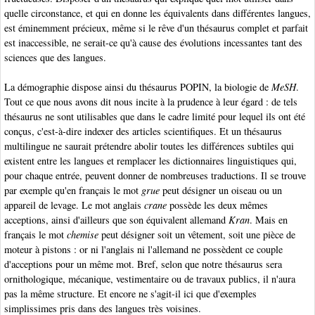
quelle circonstance, et qui en donne les équivalents dans différentes langues,
est éminemment précieux, même si le rêve d'un thésaurus complet et parfait
est inaccessible, ne serait-ce qu'à cause des évolutions incessantes tant des
sciences que des langues.
La démographie dispose ainsi du thésaurus POPIN, la biologie de
MeSH
.
Tout ce que nous avons dit nous incite à la prudence à leur égard : de tels
thésaurus ne sont utilisables que dans le cadre limité pour lequel ils ont été
conçus, c'est-à-dire indexer des articles scientifiques. Et un thésaurus
multilingue ne saurait prétendre abolir toutes les différences subtiles qui
existent entre les langues et remplacer les dictionnaires linguistiques qui,
pour chaque entrée, peuvent donner de nombreuses traductions. Il se trouve
par exemple qu'en français le mot
grue
peut désigner un oiseau ou un
appareil de levage. Le mot anglais
crane
possède les deux mêmes
acceptions, ainsi d'ailleurs que son équivalent allemand
Kran
. Mais en
français le mot
chemise
peut désigner soit un vêtement, soit une pièce de
moteur à pistons : or ni l'anglais ni l'allemand ne possèdent ce couple
d'acceptions pour un même mot. Bref, selon que notre thésaurus sera
ornithologique, mécanique, vestimentaire ou de travaux publics, il n'aura
pas la même structure. Et encore ne s'agit-il ici que d'exemples
simplissimes pris dans des langues très voisines.