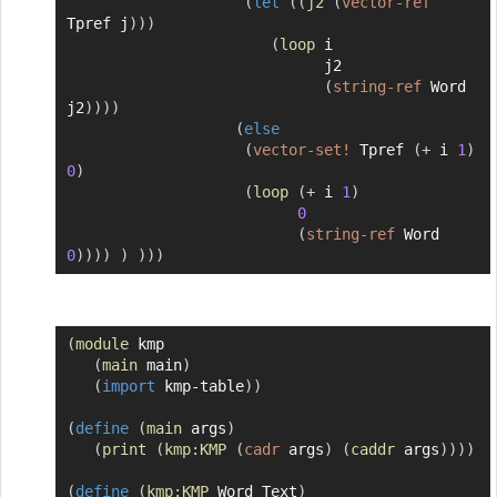
(
let
(
(
j2
(
vector-ref
Tpref j
)
)
)
(
loop
 i

                             j2

(
string-ref
 Word 
j2
)
)
)
)
(
else
(
vector-set!
 Tpref 
(
+
 i 
1
)
0
)
(
loop
(
+
 i 
1
)
0
(
string-ref
 Word 
0
)
)
)
)
)
)
)
)
(
module
 kmp

Copier
(
main
 main
)
(
import
 kmp-table
)
)
(
define
(
main
 args
)
(
print
(
kmp:KMP
(
cadr
 args
)
(
caddr
 args
)
)
)
)
(
define
(
kmp:KMP
 Word Text
)