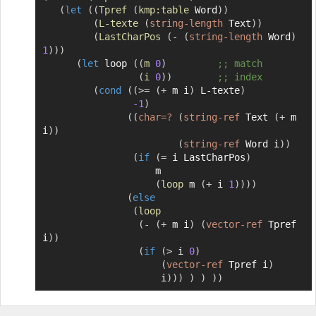
(
let
(
(
Tpref
(
kmp:table
 Word
)
)
(
L-texte
(
string-length
 Text
)
)
(
LastCharPos
(
-
(
string-length
 Word
)
1
)
)
)
(
let
 loop 
(
(
m
0
)
;; match
(
i
0
)
)
;; index
(
cond
(
(
>=
(
+
 m i
)
 L-texte
)
-1
)
(
(
char=?
(
string-ref
 Text 
(
+
 m 
i
)
)
(
string-ref
 Word i
)
)
(
if
(
=
 i LastCharPos
)
                    m

(
loop
 m 
(
+
 i 
1
)
)
)
)
(
else
(
loop
(
-
(
+
 m i
)
(
vector-ref
 Tpref 
i
)
)
(
if
(
>
 i 
0
)
(
vector-ref
 Tpref i
)
                     i
)
)
)
)
)
)
)