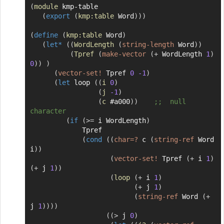
(
module
 kmp-table

Copier
(
export
(
kmp:table
 Word
)
)
)
(
define
(
kmp:table
 Word
)
(
let*
(
(
WordLength
(
string-length
 Word
)
)
(
Tpref
(
make-vector
(
+
 WordLength 
1
)
0
)
)
)
(
vector-set!
 Tpref 
0
-1
)
(
let
 loop 
(
(
i
0
)
(
j
-1
)
(
c
 #a000
)
)
;;  null 
character
(
if
(
>=
 i WordLength
)
             Tpref

(
cond
(
(
char=?
 c 
(
string-ref
 Word 
i
)
)
(
vector-set!
 Tpref 
(
+
 i 
1
)
(
+
 j 
1
)
)
(
loop
(
+
 i 
1
)
(
+
 j 
1
)
(
string-ref
 Word 
(
+
j 
1
)
)
)
)
(
(
>
 j 
0
)