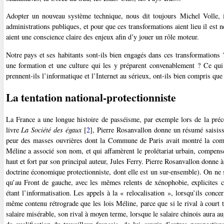
Adopter un nouveau système technique, nous dit toujours Michel Volle, i
administrations publiques, et pour que ces transformations aient lieu il est n
aient une conscience claire des enjeux afin d’y jouer un rôle moteur.
Notre pays et ses habitants sont-ils bien engagés dans ces transformations ?
une formation et une culture qui les y préparent convenablement ? Ce qui
prennent-ils l’informatique et l’Internet au sérieux, ont-ils bien compris qu
La tentation national-protectionniste
La France a une longue histoire de passéisme, par exemple lors de la préc
livre
La Société des égaux
[
2
]
, Pierre Rosanvallon donne un résumé saisissa
peur des masses ouvrières dont la Commune de Paris avait montré la combat
Méline a associé son nom, et qui affamèrent le prolétariat urbain, compense
haut et fort par son principal auteur, Jules Ferry. Pierre Rosanvallon donne 
doctrine économique protectionniste, dont elle est un sur-ensemble). On ne s
qu’au Front de gauche, avec les mêmes relents de xénophobie, explicites ch
étant l’informatisation. Les appels à la « relocalisation », lorsqu’ils conc
même contenu rétrograde que les lois Méline, parce que si le rival à court t
salaire misérable, son rival à moyen terme, lorsque le salaire chinois aura au