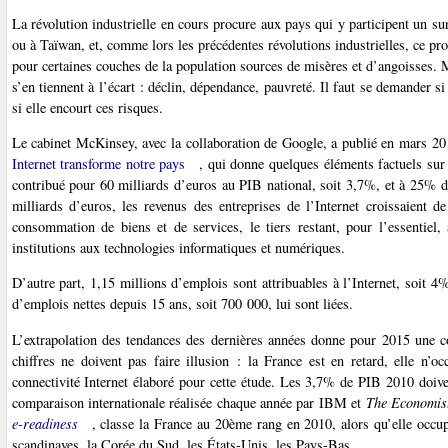
La révolution industrielle en cours procure aux pays qui y participent un su
ou à Taïwan, et, comme lors les précédentes révolutions industrielles, ce pr
pour certaines couches de la population sources de misères et d’angoisses. 
s’en tiennent à l’écart : déclin, dépendance, pauvreté. Il faut se demander s
si elle encourt ces risques.
Le cabinet McKinsey, avec la collaboration de Google, a publié en mars 20
Internet transforme notre pays
, qui donne quelques éléments factuels sur l
contribué pour 60 milliards d’euros au PIB national, soit 3,7%, et à 25% d
milliards d’euros, les revenus des entreprises de l’Internet croissaient d
consommation de biens et de services, le tiers restant, pour l’essentiel,
institutions aux technologies informatiques et numériques.
D’autre part, 1,15 millions d’emplois sont attribuables à l’Internet, soit 
d’emplois nettes depuis 15 ans, soit 700 000, lui sont liées.
L’extrapolation des tendances des dernières années donne pour 2015 une c
chiffres ne doivent pas faire illusion : la France est en retard, elle 
connectivité Internet élaboré pour cette étude. Les 3,7% de PIB 2010 doiv
comparaison internationale réalisée chaque année par IBM et
The Economis
e-readiness
, classe la France au 20ème rang en 2010, alors qu’elle occu
scandinaves, la Corée du Sud, les États-Unis, les Pays-Bas...