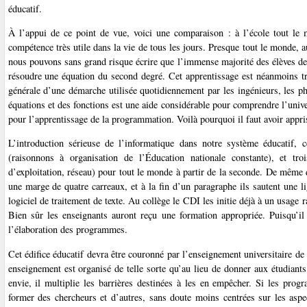
éducatif.
À l’appui de ce point de vue, voici une comparaison : à l’école tout le m
compétence très utile dans la vie de tous les jours. Presque tout le monde,
nous pouvons sans grand risque écrire que l’immense majorité des élèves des
résoudre une équation du second degré. Cet apprentissage est néanmoins tr
générale d’une démarche utilisée quotidiennement par les ingénieurs, les ph
équations et des fonctions est une aide considérable pour comprendre l’uni
pour l’apprentissage de la programmation. Voilà pourquoi il faut avoir appr
L’introduction sérieuse de l’informatique dans notre système éducatif
(raisonnons à organisation de l’Éducation nationale constante), et t
d’exploitation, réseau) pour tout le monde à partir de la seconde. De même q
une marge de quatre carreaux, et à la fin d’un paragraphe ils sautent une 
logiciel de traitement de texte. Au collège le CDI les initie déjà à un usag
Bien sûr les enseignants auront reçu une formation appropriée. Puisqu’il 
l’élaboration des programmes.
Cet édifice éducatif devra être couronné par l’enseignement universitaire de 
enseignement est organisé de telle sorte qu’au lieu de donner aux étudiants
envie, il multiplie les barrières destinées à les en empêcher. Si les progra
former des chercheurs et d’autres, sans doute moins centrées sur les aspe