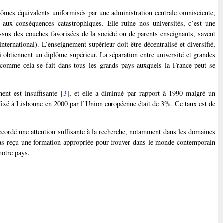
plômes équivalents uniformisés par une administration centrale omnisciente,
n aux conséquences catastrophiques. Elle ruine nos universités, c’est une
ssus des couches favorisées de la société ou de parents enseignants, savent
international). L’enseignement supérieur doit être décentralisé et diversifié,
ui obtiennent un diplôme supérieur. La séparation entre université et grandes
là, comme cela se fait dans tous les grands pays auxquels la France peut se
nt est insuffisante
[
3
]
, et elle a diminué par rapport à 1990 malgré un
 fixé à Lisbonne en 2000 par l’Union européenne était de 3%. Ce taux est de
.
ccordé une attention suffisante à la recherche, notamment dans les domaines
a pas reçu une formation appropriée pour trouver dans le monde contemporain
notre pays.