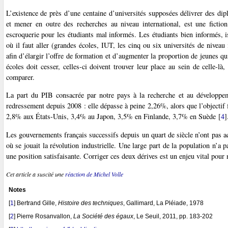
L’existence de près d’une centaine d’universités supposées délivrer des di
et mener en outre des recherches au niveau international, est une fictio
escroquerie pour les étudiants mal informés. Les étudiants bien informés, i
où il faut aller (grandes écoles, IUT, les cinq ou six universités de niveau 
afin d’élargir l’offre de formation et d’augmenter la proportion de jeunes q
écoles doit cesser, celles-ci doivent trouver leur place au sein de celle-
comparer.
La part du PIB consacrée par notre pays à la recherche et au développeme
redressement depuis 2008 : elle dépasse à peine 2,26%, alors que l’objectif
2,8% aux États-Unis, 3,4% au Japon, 3,5% en Finlande, 3,7% en Suède
[
4
]
Les gouvernements français successifs depuis un quart de siècle n’ont pas a
où se jouait la révolution industrielle. Une large part de la population n’
une position satisfaisante. Corriger ces deux dérives est un enjeu vital pour 
Cet article a suscité une
réaction de Michel Volle
Notes
[
1
]
Bertrand Gille,
Histoire des techniques
, Gallimard, La Pléiade, 1978
[
2
]
Pierre Rosanvallon,
La Société des égaux
, Le Seuil, 2011, pp. 183-202