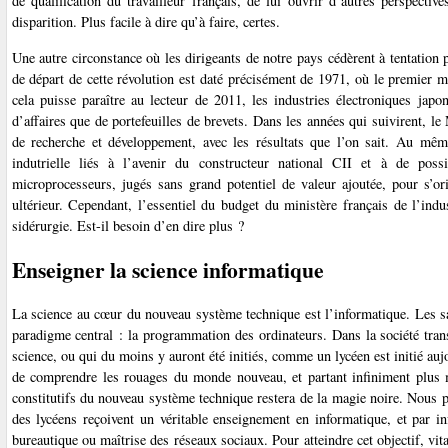
de qualification du travailleur français, de lui ouvrir d’autres perspect
disparition. Plus facile à dire qu’à faire, certes.
Une autre circonstance où les dirigeants de notre pays cédèrent à tentation p
de départ de cette révolution est daté précisément de 1971, où le premier 
cela puisse paraître au lecteur de 2011, les industries électroniques japon
d’affaires que de portefeuilles de brevets. Dans les années qui suivirent, le
de recherche et développement, avec les résultats que l’on sait. Au mê
indutrielle liés à l’avenir du constructeur national CII et à de pos
microprocesseurs, jugés sans grand potentiel de valeur ajoutée, pour s’ori
ultérieur. Cependant, l’essentiel du budget du ministère français de l’indu
sidérurgie. Est-il besoin d’en dire plus ?
Enseigner la science informatique
La science au cœur du nouveau système technique est l’informatique. Les sa
paradigme central : la programmation des ordinateurs. Dans la société trans
science, ou qui du moins y auront été initiés, comme un lycéen est initié a
de comprendre les rouages du monde nouveau, et partant infiniment plus 
constitutifs du nouveau système technique restera de la magie noire. Nous p
des lycéens reçoivent un véritable enseignement en informatique, et par i
bureautique ou maîtrise des réseaux sociaux. Pour atteindre cet objectif, vit