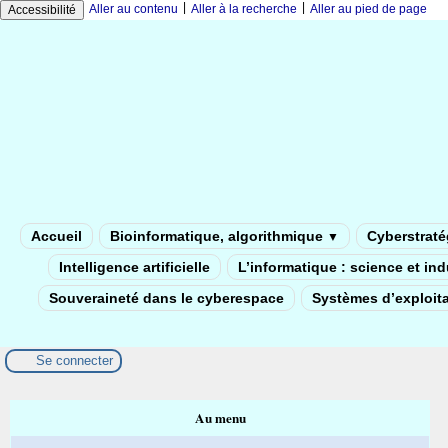
|
|
Aller au contenu
Aller à la recherche
Aller au pied de page
Accessibilité
Accueil
Bioinformatique, algorithmique
Cyberstratég
▼
Intelligence artificielle
L’informatique : science et in
Souveraineté dans le cyberespace
Systèmes d’exploita
Se connecter
Au menu