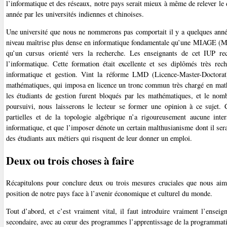
l’informatique et des réseaux, notre pays serait mieux à même de relever le
année par les universités indiennes et chinoises.
Une université que nous ne nommerons pas comportait il y a quelques années
niveau maîtrise plus dense en informatique fondamentale qu’une MIAGE (Maî
qu’un cursus orienté vers la recherche. Les enseignants de cet IUP recr
l’informatique. Cette formation était excellente et ses diplômés très re
informatique et gestion. Vint la réforme LMD (Licence-Master-Doctorat
mathématiques, qui imposa en licence un tronc commun très chargé en mathém
les étudiants de gestion furent bloqués par les mathématiques, et le nomb
poursuivi, nous laisserons le lecteur se former une opinion à ce sujet.
partielles et de la topologie algébrique n’a rigoureusement aucune int
informatique, et que l’imposer dénote un certain malthusianisme dont il ser
des étudiants aux métiers qui risquent de leur donner un emploi.
Deux ou trois choses à faire
Récapitulons pour conclure deux ou trois mesures cruciales que nous aimer
position de notre pays face à l’avenir économique et culturel du monde.
Tout d’abord, et c’est vraiment vital, il faut introduire vraiment l’ensei
secondaire, avec au cœur des programmes l’apprentissage de la programmati