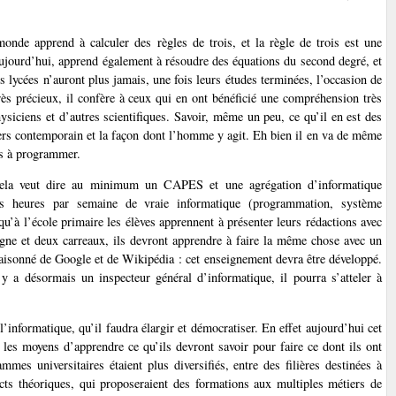
onde apprend à calculer des règles de trois, et la règle de trois est une
 aujourd’hui, apprend également à résoudre des équations du second degré, et
 lycées n’auront plus jamais, une fois leurs études terminées, l’occasion de
ès précieux, il confère à ceux qui en ont bénéficié une compréhension très
ysiciens et d’autres scientifiques. Savoir, même un peu, ce qu’il en est des
vers contemporain et la façon dont l’homme y agit. Eh bien il en va de même
is à programmer.
, cela veut dire au minimum un CAPES et une agrégation d’informatique
rois heures par semaine de vraie informatique (programmation, système
u’à l’école primaire les élèves apprennent à présenter leurs rédactions avec
ligne et deux carreaux, ils devront apprendre à faire la même chose avec un
e raisonné de Google et de Wikipédia : cet enseignement devra être développé.
y a désormais un inspecteur général d’informatique, il pourra s’atteler à
l’informatique, qu’il faudra élargir et démocratiser. En effet aujourd’hui cet
 les moyens d’apprendre ce qu’ils devront savoir pour faire ce dont ils ont
mmes universitaires étaient plus diversifiés, entre des filières destinées à
cts théoriques, qui proposeraient des formations aux multiples métiers de