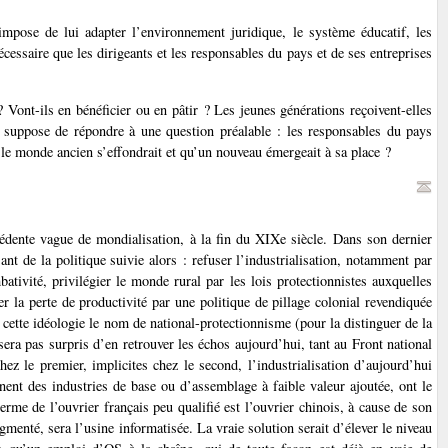
mpose de lui adapter l’environnement juridique, le système éducatif, les
écessaire que les dirigeants et les responsables du pays et de ses entreprises
 Vont-ils en bénéficier ou en pâtir ? Les jeunes générations reçoivent-elles
 suppose de répondre à une question préalable : les responsables du pays
e le monde ancien s’effondrait et qu’un nouveau émergeait à sa place ?
édente vague de mondialisation, à la fin du XIXe siècle. Dans son dernier
nt de la politique suivie alors : refuser l’industrialisation, notamment par
ivité, privilégier le monde rural par les lois protectionnistes auxquelles
r la perte de productivité par une politique de pillage colonial revendiquée
à cette idéologie le nom de national-protectionnisme (pour la distinguer de la
era pas surpris d’en retrouver les échos aujourd’hui, tant au Front national
ez le premier, implicites chez le second, l’industrialisation d’aujourd’hui
ernent des industries de base ou d’assemblage à faible valeur ajoutée, ont le
erme de l’ouvrier français peu qualifié est l’ouvrier chinois, à cause de son
gmenté, sera l’usine informatisée. La vraie solution serait d’élever le niveau