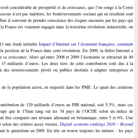
rcroît considérable de prospérité et de croissance, que l’on songe à la Corée
ocessus n’est pas indolore, les bouleversements sociaux qui en résultent sont
Mais il convient de prendre conscience des risques encourus par les pays qui
i la France est vraiment engagée dans la troisième révolution industrielle, ou
11 une étude intitulée
Impact d’Internet sur l’économie française, comment
a position de la France dans cette révolution. En 2009, la filière Internet a
e sa croissance. Alors qu’entre 2008 et 2009 l’économie se rétractait de 40
e 15 milliards d’euros. Les deux tiers de cette contribution sont dus à la
 à des investissements privés ou publics destinés à adapter entreprises et
4% de la population active, en majorité dans les PME. Le quart des créations
ontribution de 129 milliards d’euros au PIB national, soit 5,5%, mais ces
n’occupe que le 17ème rang sur les 34 pays de l’OCDE selon un indice de
ent être comparés aux niveaux allemand ou britannique, entre 5 et 6%. Une
t
selon des critères assez voisins,
Digital economy rankings 2010 – Beyond
pait le quinzième en 2009. En tête on trouve toujours les mêmes : les pays