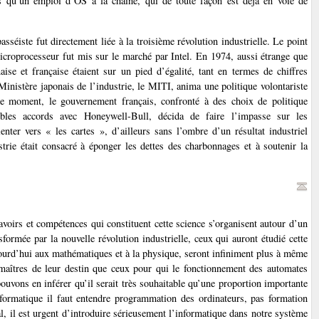
ives qu’un emploi d’OS à la chaîne, qui de toute façon est déjà en voie de
asséiste fut directement liée à la troisième révolution industrielle. Le point
microprocesseur fut mis sur le marché par Intel. En 1974, aussi étrange que
aise et française étaient sur un pied d’égalité, tant en termes de chiffres
 Ministère japonais de l’industrie, le MITI, anima une politique volontariste
me moment, le gouvernement français, confronté à des choix de politique
sibles accords avec Honeywell-Bull, décida de faire l’impasse sur les
enter vers « les cartes », d’ailleurs sans l’ombre d’un résultat industriel
strie était consacré à éponger les dettes des charbonnages et à soutenir la
voirs et compétences qui constituent cette science s’organisent autour d’un
formée par la nouvelle révolution industrielle, ceux qui auront étudié cette
ujourd’hui aux mathématiques et à la physique, seront infiniment plus à même
maîtres de leur destin que ceux pour qui le fonctionnement des automates
ouvons en inférer qu’il serait très souhaitable qu’une proportion importante
nformatique il faut entendre programmation des ordinateurs, pas formation
al, il est urgent d’introduire sérieusement l’informatique dans notre système