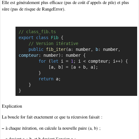
Elle est généralement plus efficace (pas de coût d’appels de pile) et plus
sûre (pas de risque de RangeError).
// class_fib.ts
Copier
export
class
Fib
{
// Version itérative
public
fib_iter
(
a
:
 number
,
b
:
 number
,
compteur
:
 number
)
:
 number 
{
for
(
let
 i 
=
1
;
 i 
<
 compteur
;
 i
++
)
{
[
a
,
 b
]
=
[
a 
+
 b
,
 a
]
;
}
return
 a
;
}
}
Explication
La boucle for fait exactement ce que ta récursion faisait :
–
à chaque itération, on calcule la nouvelle paire (a, b) ;
–
a devient a + b, et b devient l’ancien a ;