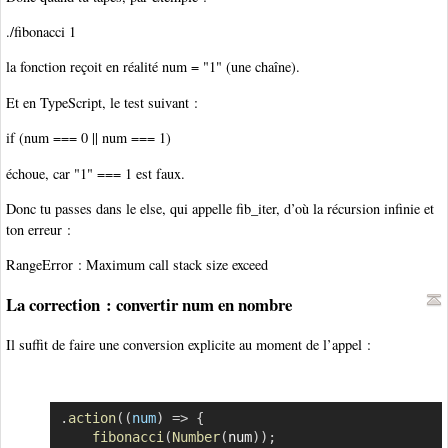
./fibonacci 1
la fonction reçoit en réalité num = "1" (une chaîne).
Et en TypeScript, le test suivant :
if (num === 0 || num === 1)
échoue, car "1" === 1 est faux.
Donc tu passes dans le else, qui appelle fib_iter, d’où la récursion infinie et
ton erreur :
RangeError : Maximum call stack size exceed
La correction : convertir num en nombre
Il suffit de faire une conversion explicite au moment de l’appel :
.
action
(
(
num
)
=>
{
Copier
fibonacci
(
Number
(
num
)
)
;