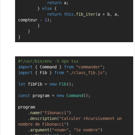
return
 a
;
}
else
{
return
this
.
fib_iter
(
a 
+
 b
,
 a
,
compteur 
-
1
)
;
}
}
}
#!/usr/bin/env -S npx tsx
Copier
import
{
 Command 
}
from
"commander"
;
import
{
 Fib 
}
from
"./class_fib.js"
;
let
 fibFib 
=
new
Fib
(
)
;
const
 program 
=
new
Command
(
)
;
program

.
name
(
"fibonacci"
)
.
description
(
"Calculer récursivement un 
nombre de Fibonacci"
)
.
argument
(
"<num>"
,
"le nombre"
)