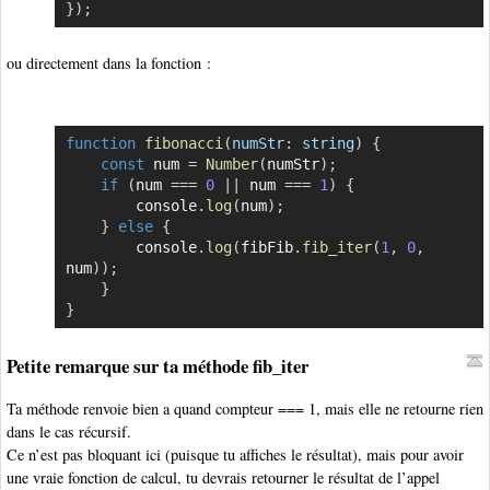
}
)
;
ou directement dans la fonction :
function
fibonacci
(
numStr
:
 string
)
{
Copier
const
 num 
=
Number
(
numStr
)
;
if
(
num 
===
0
||
 num 
===
1
)
{
        console
.
log
(
num
)
;
}
else
{
        console
.
log
(
fibFib
.
fib_iter
(
1
,
0
,
num
)
)
;
}
}
Petite remarque sur ta méthode fib_iter
Ta méthode renvoie bien a quand compteur === 1, mais elle ne retourne rien
dans le cas récursif.
Ce n’est pas bloquant ici (puisque tu affiches le résultat), mais pour avoir
une vraie fonction de calcul, tu devrais retourner le résultat de l’appel