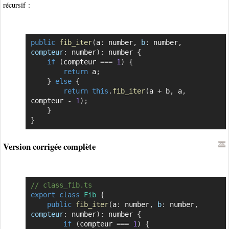
récursif :
public
fib_iter
(
a
:
 number
,
b
:
 number
,
Copier
compteur
:
 number
)
:
 number 
{
if
(
compteur 
===
1
)
{
return
 a
;
}
else
{
return
this
.
fib_iter
(
a 
+
 b
,
 a
,
compteur 
-
1
)
;
}
}
Version corrigée complète
// class_fib.ts
Copier
export
class
Fib
{
public
fib_iter
(
a
:
 number
,
b
:
 number
,
compteur
:
 number
)
:
 number 
{
if
(
compteur 
===
1
)
{