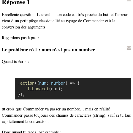
Réponse 1
Excellente question, Laurent — ton code est très proche du but, et l’erreur
vient d’un petit piège classique lié au typage de Commander et à la
conversion des arguments.
Regardons pas à pas :
Le problème réel : num n’est pas un number
Quand tu écris :
.
action
(
(
num
:
 number
)
=>
{
Copier
fibonacci
(
num
)
;
}
)
;
tu crois que Commander va passer un nombre… mais en réalité
Commander passe toujours des chaînes de caractères (string), sauf si tu fais
explicitement la conversion.
Donc quand tu tapes, par exemple :