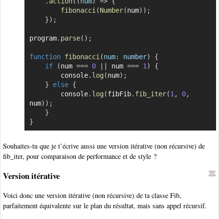
.
action
(
(
num
)
=>
{
fibonacci
(
Number
(
num
)
)
;
}
)
;
program
.
parse
(
)
;
function
fibonacci
(
num
:
 number
)
{
if
(
num 
===
0
||
 num 
===
1
)
{
        console
.
log
(
num
)
;
}
else
{
        console
.
log
(
fibFib
.
fib_iter
(
1
,
0
,
num
)
)
;
}
}
Souhaites-tu que je t’écrive aussi une version itérative (non récursive) de
fib_iter, pour comparaison de performance et de style ?
Version itérative
Voici donc une version itérative (non récursive) de ta classe Fib,
parfaitement équivalente sur le plan du résultat, mais sans appel récursif.