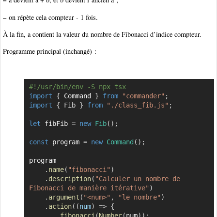
–
on répète cela compteur - 1 fois.
À la fin, a contient la valeur du nombre de Fibonacci d’indice compteur.
Programme principal (inchangé) :
#!/usr/bin/env -S npx tsx
Copier
import
{
 Command 
}
from
"commander"
;
import
{
 Fib 
}
from
"./class_fib.js"
;
let
 fibFib 
=
new
Fib
(
)
;
const
 program 
=
new
Command
(
)
;
program

.
name
(
"fibonacci"
)
.
description
(
"Calculer un nombre de 
Fibonacci de manière itérative"
)
.
argument
(
"<num>"
,
"le nombre"
)
.
action
(
(
num
)
=>
{
fibonacci
(
Number
(
num
)
)
;