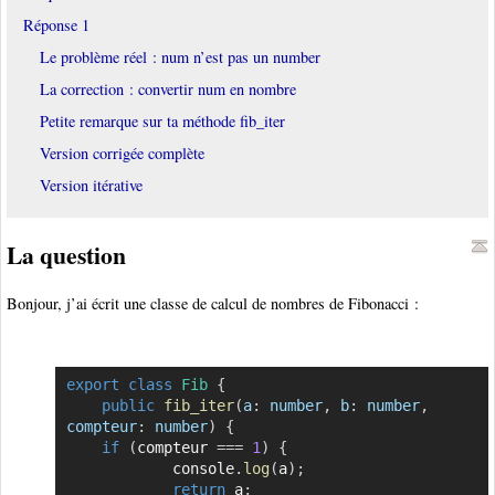
Réponse 1
Le problème réel : num n’est pas un number
La correction : convertir num en nombre
Petite remarque sur ta méthode fib_iter
Version corrigée complète
Version itérative
La question
Bonjour, j’ai écrit une classe de calcul de nombres de Fibonacci :
export
class
Fib
{
Copier
public
fib_iter
(
a
:
 number
,
b
:
 number
,
compteur
:
 number
)
{
if
(
compteur 
===
1
)
{
            console
.
log
(
a
)
;
return
 a
;