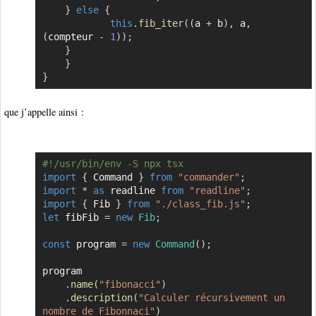
}
else
{
this
.
fib_iter
(
(
a 
+
 b
)
,
 a
,
(
compteur 
-
1
)
)
;
}
}
}
que j’appelle ainsi :
#!/usr/bin/env -S npx tsx
Copier
import
{
 Command 
}
from
"commander"
;
import
*
as
 readline 
from
"readline"
;
import
{
 Fib 
}
from
"./class_fib.js"
;
let
 fibFib 
=
new
Fib
;
const
 program 
=
new
Command
(
)
;
program

.
name
(
"fibonacci"
)
.
description
(
"Calculer récursivement un 
nombre de Fibonnaci"
)