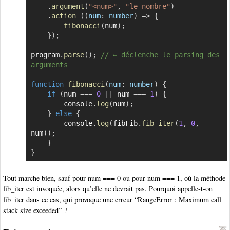
.
argument
(
"<num>"
,
"le nombre"
)
.
action
(
(
num
:
 number
)
=>
{
fibonacci
(
num
)
;
}
)
;
program
.
parse
(
)
;
// ← déclenche le parsing des 
arguments
function
fibonacci
(
num
:
 number
)
{
if
(
num 
===
0
||
 num 
===
1
)
{
        console
.
log
(
num
)
;
}
else
{
        console
.
log
(
fibFib
.
fib_iter
(
1
,
0
,
num
)
)
;
}
}
Tout marche bien, sauf pour num === 0 ou pour num === 1, où la méthode
fib_iter est invoquée, alors qu’elle ne devrait pas. Pourquoi appelle-t-on
fib_iter dans ce cas, qui provoque une erreur “RangeError : Maximum call
stack size exceeded” ?