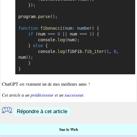
}
)
;
program
.
parse
(
)
;
function
fibonacci
(
num
:
 number
)
{
if
(
num 
===
0
||
 num 
===
1
)
{
        console
.
log
(
num
)
;
}
else
{
        console
.
log
(
fibFib
.
fib_iter
(
1
,
0
,
num
)
)
;
}
}
ChatGPT est vraiment un de mes meilleurs amis !
Cet article a un
prédécesseur
et un
successeur
.
Répondre à cet article
Sur le Web