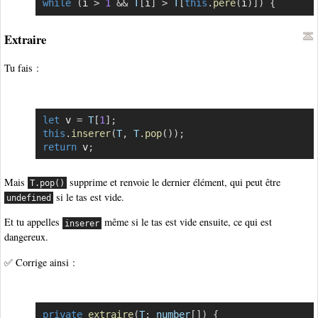
while
(
i 
>
1
&&
T
[
i
]
>
T
[
this
.
pere
(
i
)
]
)
{
Copier
Extraire
Tu fais :
let
 v 
=
T
[
1
]
;
Copier
this
.
inserer
(
T
,
T
.
pop
(
)
)
;
return
 v
;
Mais
supprime et renvoie le dernier élément, qui peut être
T.pop()
si le tas est vide.
undefined
Et tu appelles
même si le tas est vide ensuite, ce qui est
inserer
dangereux.
✅ Corrige ainsi :
private
extraire
(
T
:
 number
[
]
)
{
Copier