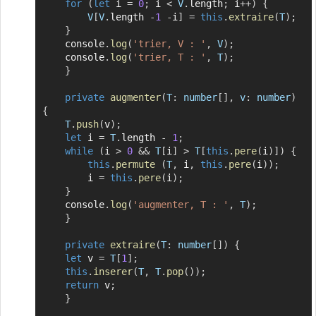
for
(
let
 i 
=
0
;
 i 
<
V
.
length
;
 i
++
)
{
V
[
V
.
length 
-
1
-
i
]
=
this
.
extraire
(
T
)
;
}
	console
.
log
(
'trier, V : '
,
V
)
;
	console
.
log
(
'trier, T : '
,
T
)
;
}
private
augmenter
(
T
:
 number
[
]
,
v
:
 number
)
{
T
.
push
(
v
)
;
let
 i 
=
T
.
length 
-
1
;
while
(
i 
>
0
&&
T
[
i
]
>
T
[
this
.
pere
(
i
)
]
)
{
this
.
permute
(
T
,
 i
,
this
.
pere
(
i
)
)
;
	    i 
=
this
.
pere
(
i
)
;
}
	console
.
log
(
'augmenter, T : '
,
T
)
;
}
private
extraire
(
T
:
 number
[
]
)
{
let
 v 
=
T
[
1
]
;
this
.
inserer
(
T
,
T
.
pop
(
)
)
;
return
 v
;
}