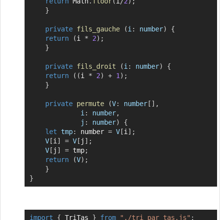
return
 Math
.
floor
(
i
/
2
)
;
}
private
fils_gauche
(
i
:
 number
)
{
return
(
i 
*
2
)
;
}
private
fils_droit
(
i
:
 number
)
{
return
(
(
i 
*
2
)
+
1
)
;
}
private
permute
(
V
:
 number
[
]
,
i
:
 number
,
j
:
 number
)
{
let
tmp
:
 number 
=
V
[
i
]
;
V
[
i
]
=
V
[
j
]
;
V
[
j
]
=
 tmp
;
return
(
V
)
;
}
}
import
{
 TriTas 
}
from
"./tri_par_tas.js"
;
Copier