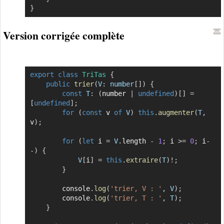
}
Version corrigée complète
export
class
TriTas
{
Copier
public
trier
(
V
:
 number
[
]
)
{
const
T
:
(
number 
|
undefined
)
[
]
=
[
undefined
]
;
for
(
const
 v 
of
V
)
this
.
augmenter
(
T
,
v
)
;
for
(
let
 i 
=
V
.
length 
-
1
;
 i 
>=
0
;
 i
-
-
)
{
V
[
i
]
=
this
.
extraire
(
T
)
!
;
}
        console
.
log
(
'trier, V : '
,
V
)
;
        console
.
log
(
'trier, T : '
,
T
)
;
}