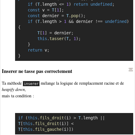
if
(
T
.
length 
<=
1
)
return
undefined
;
const
 v 
=
T
[
1
]
;
const
 dernier 
=
T
.
pop
(
)
;
if
(
T
.
length 
>
1
&&
 dernier 
!==
undefined
)
{
T
[
1
]
=
 dernier
;
this
.
tasser
(
T
,
1
)
;
}
return
 v
;
}
Inserer ne tasse pas correctement
Ta méthode
mélange la logique de remplacement racine et de
inserer
heapify down
,
mais ta condition :
if
(
this
.
fils_droit
(
i
)
>
T
.
length 
||
Copier
T
[
this
.
fils_droit
(
i
)
]
<
T
[
this
.
fils_gauche
(
i
)
]
)