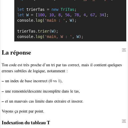
let
 trierTas 
=
new
TriTas
;
let
W
=
[
100
,
10
,
8
,
56
,
78
,
4
,
67
,
34
]
;
console
.
log
(
'main : '
,
W
)
;
trierTas
.
trier
(
W
)
;
console
.
log
(
'main, W : '
,
W
)
;
La réponse
Ton code est très proche d’un tri par tas correct, mais il contient quelques
erreurs subtiles de logique, notamment :
–
un index de base incorrect (0 vs 1),
–
une remontée/descente incomplète dans le tas,
–
et un mauvais cas limite dans extraire et inserer.
Voyons ça point par point.
Indexation du tableau T