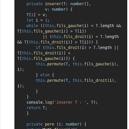
private
inserer
(
T
:
 number
[
]
,
v
:
 number
)
{
T
[
1
]
=
 v
;
let
 i 
=
1
;
while
(
(
this
.
fils_gauche
(
i
)
<
T
.
length 
&&
T
[
this
.
fils_gauche
(
i
)
]
>
T
[
i
]
)
||
(
this
.
fils_droit
(
i
)
<
T
.
length 
&&
T
[
this
.
fils_droit
(
i
)
]
>
T
[
i
]
)
)
{
if
(
this
.
fils_droit
(
i
)
>
T
.
length 
||
T
[
this
.
fils_droit
(
i
)
]
<
T
[
this
.
fils_gauche
(
i
)
]
)
{
this
.
permute
(
T
,
this
.
fils_gauche
(
i
)
,
i
)
;
}
else
{
this
.
permute
(
T
,
this
.
fils_droit
(
i
)
,
i
)
;
}
}
	console
.
log
(
'inserer T : '
,
T
)
;
return
T
;
}
private
pere
(
i
:
 number
)
{