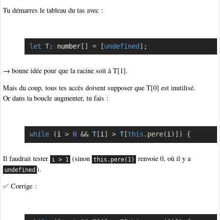
Tu démarres le tableau du tas avec :
let
T
:
 number
[
]
=
[
undefined
]
;
Copier
→ bonne idée pour que la racine soit à T[1].
Mais du coup, tous tes accès doivent supposer que T[0] est inutilisé.
Or dans ta boucle augmenter, tu fais :
while
(
i 
>
0
&&
T
[
i
]
>
T
[
this
.
pere
(
i
)
]
)
{
Copier
Il faudrait tester
(sinon
renvoie 0, où il y a
i > 1
this.pere(1)
).
undefined
✅ Corrige :