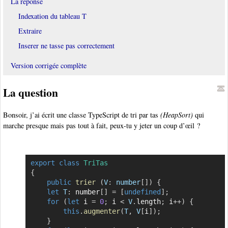
La réponse
Indexation du tableau T
Extraire
Inserer ne tasse pas correctement
Version corrigée complète
La question
Bonsoir, j’ai écrit une classe TypeScript de tri par tas
(HeapSort)
qui
marche presque mais pas tout à fait, peux-tu y jeter un coup d’œil ?
export
class
TriTas
Copier
{
public
trier
(
V
:
 number
[
]
)
{
let
T
:
 number
[
]
=
[
undefined
]
;
for
(
let
 i 
=
0
;
 i 
<
V
.
length
;
 i
++
)
{
this
.
augmenter
(
T
,
V
[
i
]
)
;
}