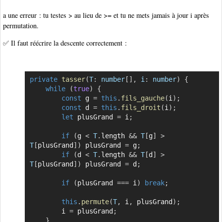
a une erreur : tu testes > au lieu de >= et tu ne mets jamais à jour i après
permutation.
✅ Il faut réécrire la descente correctement :
private
tasser
(
T
:
 number
[
]
,
i
:
 number
)
{
Copier
while
(
true
)
{
const
 g 
=
this
.
fils_gauche
(
i
)
;
const
 d 
=
this
.
fils_droit
(
i
)
;
let
 plusGrand 
=
 i
;
if
(
g 
<
T
.
length 
&&
T
[
g
]
>
T
[
plusGrand
]
)
 plusGrand 
=
 g
;
if
(
d 
<
T
.
length 
&&
T
[
d
]
>
T
[
plusGrand
]
)
 plusGrand 
=
 d
;
if
(
plusGrand 
===
 i
)
break
;
this
.
permute
(
T
,
 i
,
 plusGrand
)
;
        i 
=
 plusGrand
;
}