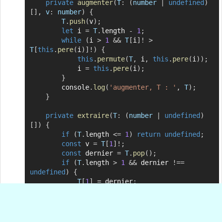
private
augmenter
(
T
:
(
number 
|
undefined
)
[
]
,
v
:
 number
)
{
T
.
push
(
v
)
;
let
 i 
=
T
.
length 
-
1
;
while
(
i 
>
1
&&
T
[
i
]
!
>
T
[
this
.
pere
(
i
)
]
!
)
{
this
.
permute
(
T
,
 i
,
this
.
pere
(
i
)
)
;
            i 
=
this
.
pere
(
i
)
;
}
        console
.
log
(
'augmenter, T : '
,
T
)
;
}
private
extraire
(
T
:
(
number 
|
undefined
)
[
]
)
{
if
(
T
.
length 
<=
1
)
return
undefined
;
const
 v 
=
T
[
1
]
!
;
const
 dernier 
=
T
.
pop
(
)
;
if
(
T
.
length 
>
1
&&
 dernier 
!==
undefined
)
{
T
[
1
]
=
 dernier
;
this
.
tasser
(
T
,
1
)
;
}
return
 v
;
}