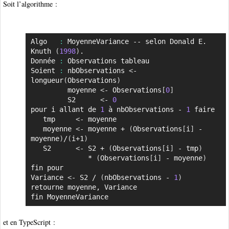
Soit l’algorithme :
Algo   
:
 MoyenneVariance -- selon Donald E. 
Copier
Knuth 
(
1998
)
. 

Donnée 
:
 Observations tableau

Soient 
:
 nbObservations 
<
- 
longueur
(
Observations
)
         moyenne 
<
- Observations
[
0
]
         S2      
<
- 
0
pour i allant de 
1
 à nbObservations - 
1
 faire

   tmp     
<
- moyenne

   moyenne 
<
- moyenne + 
(
Observations
[
i
]
 - 
moyenne
)
/
(
i+1
)
   S2      
<
- S2 + 
(
Observations
[
i
]
 - tmp
)
              * 
(
Observations
[
i
]
 - moyenne
)
fin pour

Variance 
<
- S2 / 
(
nbObservations - 
1
)
retourne moyenne, Variance

fin MoyenneVariance
et en TypeScript :