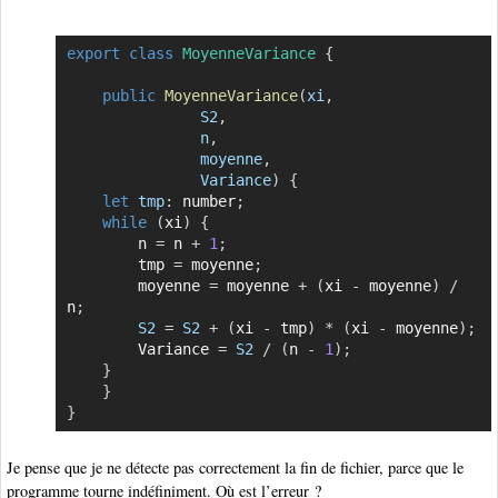
export
class
MoyenneVariance
{
Copier
public
MoyenneVariance
(
xi
,
S2
,
			   n
,
			   moyenne
,
			   Variance
)
{
let
tmp
:
 number
;
while
(
xi
)
{
	    n 
=
 n 
+
1
;
	    tmp 
=
 moyenne
;
	    moyenne 
=
 moyenne 
+
(
xi 
-
 moyenne
)
/
n
;
S2
=
S2
+
(
xi 
-
 tmp
)
*
(
xi 
-
 moyenne
)
;
	    Variance 
=
S2
/
(
n 
-
1
)
;
}
}
}
Je pense que je ne détecte pas correctement la fin de fichier, parce que le
programme tourne indéfiniment. Où est l’erreur ?