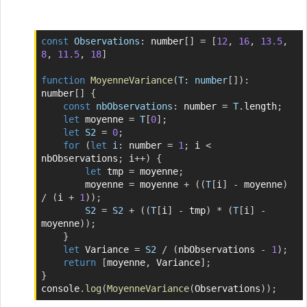
const
Observations
:
 number
[
]
=
[
12
,
16
,
13.5
,
Copier
8
,
11.5
,
18
]
function
MoyenneVariance
(
T
:
 number
[
]
)
:
number
[
]
{
const
nbObservations
:
 number 
=
T
.
length
;
let
 moyenne 
=
T
[
0
]
;
let
S2
=
0
;
for
(
let
i
:
 number 
=
1
;
 i 
<
nbObservations
;
 i
++
)
{
let
 tmp 
=
 moyenne
;
        moyenne 
=
 moyenne 
+
(
(
T
[
i
]
-
 moyenne
)
/
(
i 
+
1
)
)
;
S2
=
S2
+
(
(
T
[
i
]
-
 tmp
)
*
(
T
[
i
]
-
moyenne
)
)
;
}
let
 Variance 
=
S2
/
(
nbObservations 
-
1
)
;
return
[
moyenne
,
 Variance
]
;
}
console
.
log
(
MoyenneVariance
(
Observations
)
)
;