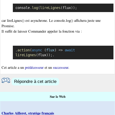
console
.
log
(
lireLignes
(
flux
)
)
;
Copier
car lireLignes() est asynchrone. Le console.log() affichera juste une
Promise.
Il suffit de laisser Commander appeler la fonction via :
.
action
(
async
(
flux
)
=>
await
Copier
lireLignes
(
flux
)
)
;
.
Cet article a un
prédécesseur
et un
successeur
.
Répondre à cet article
Sur le Web
Charles Ailleret, stratège français