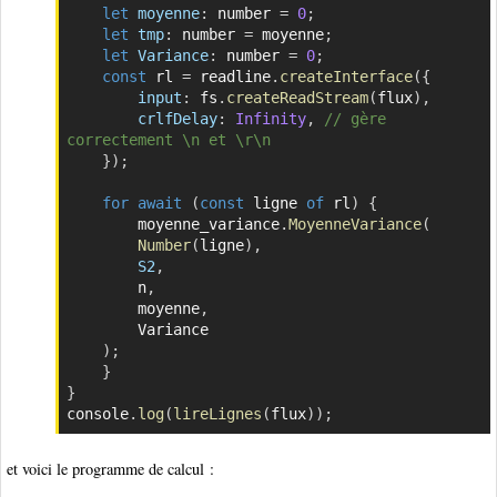
let
moyenne
:
 number 
=
0
;
let
tmp
:
 number 
=
 moyenne
;
let
Variance
:
 number 
=
0
;
const
 rl 
=
 readline
.
createInterface
(
{
input
:
 fs
.
createReadStream
(
flux
)
,
crlfDelay
:
Infinity
,
// gère 
correctement \n et \r\n
}
)
;
for
await
(
const
 ligne 
of
 rl
)
{
        moyenne_variance
.
MoyenneVariance
(
Number
(
ligne
)
,
S2
,
	    n
,
	    moyenne
,
	    Variance

)
;
}
}
console
.
log
(
lireLignes
(
flux
)
)
;
et voici le programme de calcul :