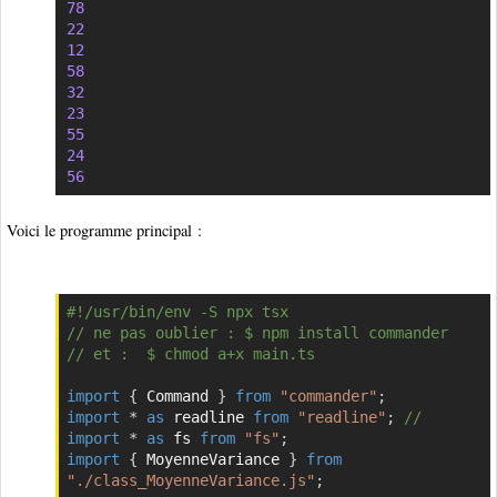
78
22
12
58
32
23
55
24
56
Voici le programme principal :
#!/usr/bin/env -S npx tsx
Copier
// ne pas oublier : $ npm install commander
// et :  $ chmod a+x main.ts 
import
{
 Command 
}
from
"commander"
;
import
*
as
 readline 
from
"readline"
;
//
import
*
as
 fs 
from
"fs"
;
import
{
 MoyenneVariance 
}
from
"./class_MoyenneVariance.js"
;