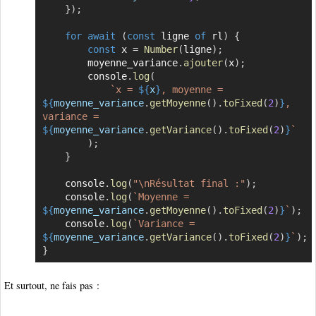
}
)
;
for
await
(
const
 ligne 
of
 rl
)
{
const
 x 
=
Number
(
ligne
)
;
        moyenne_variance
.
ajouter
(
x
)
;
        console
.
log
(
`
x = 
${
x
}
, moyenne = 
${
moyenne_variance
.
getMoyenne
(
)
.
toFixed
(
2
)
}
, 
variance = 
${
moyenne_variance
.
getVariance
(
)
.
toFixed
(
2
)
}
`
)
;
}
    console
.
log
(
"\nRésultat final :"
)
;
    console
.
log
(
`
Moyenne = 
${
moyenne_variance
.
getMoyenne
(
)
.
toFixed
(
2
)
}
`
)
;
    console
.
log
(
`
Variance = 
${
moyenne_variance
.
getVariance
(
)
.
toFixed
(
2
)
}
`
)
;
}
Et surtout, ne fais pas :