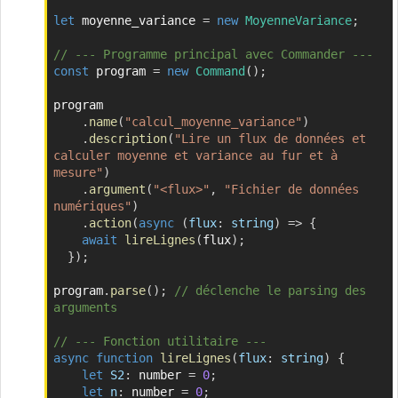
let
 moyenne_variance 
=
new
MoyenneVariance
;
// --- Programme principal avec Commander ---
const
 program 
=
new
Command
(
)
;
program

.
name
(
"calcul_moyenne_variance"
)
.
description
(
"Lire un flux de données et 
calculer moyenne et variance au fur et à 
mesure"
)
.
argument
(
"<flux>"
,
"Fichier de données 
numériques"
)
.
action
(
async
(
flux
:
 string
)
=>
{
await
lireLignes
(
flux
)
;
}
)
;
program
.
parse
(
)
;
// déclenche le parsing des 
arguments
// --- Fonction utilitaire ---
async
function
lireLignes
(
flux
:
 string
)
{
let
S2
:
 number 
=
0
;
let
n
:
 number 
=
0
;