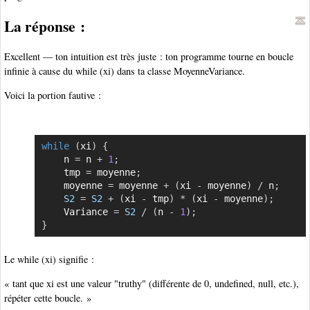
La réponse :
Excellent — ton intuition est très juste : ton programme tourne en boucle
infinie à cause du while (xi) dans ta classe MoyenneVariance.
Voici la portion fautive :
while
(
xi
)
{
Copier
    n 
=
 n 
+
1
;
    tmp 
=
 moyenne
;
    moyenne 
=
 moyenne 
+
(
xi 
-
 moyenne
)
/
 n
;
S2
=
S2
+
(
xi 
-
 tmp
)
*
(
xi 
-
 moyenne
)
;
    Variance 
=
S2
/
(
n 
-
1
)
;
}
Le while (xi) signifie :
« tant que xi est une valeur "truthy" (différente de 0, undefined, null, etc.),
répéter cette boucle. »