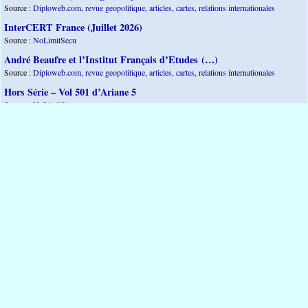
Source :
Diploweb.com, revue geopolitique, articles, cartes, relations internationales
InterCERT France (Juillet 2026)
Source :
NoLimitSecu
André Beaufre et l’Institut Français d’Etudes (…)
Source :
Diploweb.com, revue geopolitique, articles, cartes, relations internationales
Hors Série – Vol 501 d’Ariane 5
Source :
NoLimitSecu
Vulnpocalypse
Source :
NoLimitSecu
Dans la même rubrique
Plan du site
Contact
Mentions légales
Espace privé
2004-2026 © Site WWW de Laurent Bloch - Tous droits réservés
Réalisé sous
Habillage
ESCAL
5.5.20