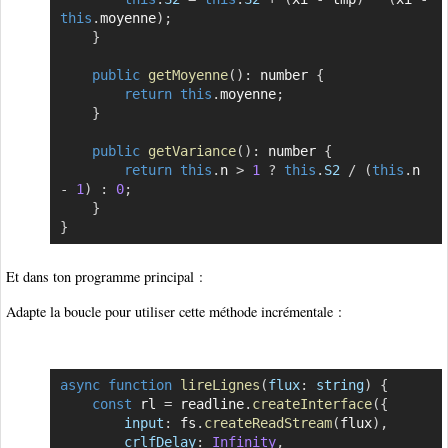
this
.
moyenne
)
;
}
public
getMoyenne
(
)
:
 number 
{
return
this
.
moyenne
;
}
public
getVariance
(
)
:
 number 
{
return
this
.
n 
>
1
?
this
.
S2
/
(
this
.
n 
-
1
)
:
0
;
}
}
Et dans ton programme principal :
Adapte la boucle pour utiliser cette méthode incrémentale :
async
function
lireLignes
(
flux
:
 string
)
{
Copier
const
 rl 
=
 readline
.
createInterface
(
{
input
:
 fs
.
createReadStream
(
flux
)
,
crlfDelay
:
Infinity
,