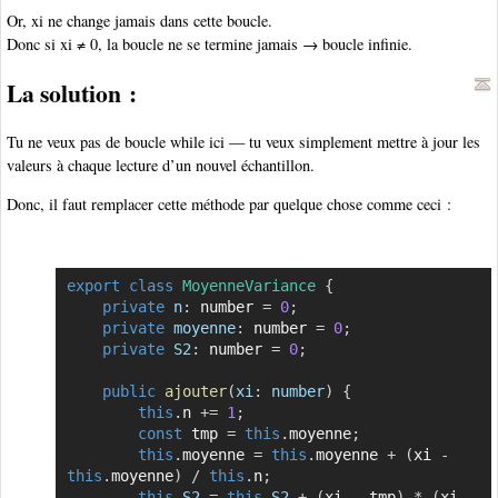
Or, xi ne change jamais dans cette boucle.
Donc si xi ≠ 0, la boucle ne se termine jamais → boucle infinie.
La solution :
Tu ne veux pas de boucle while ici — tu veux simplement mettre à jour les
valeurs à chaque lecture d’un nouvel échantillon.
Donc, il faut remplacer cette méthode par quelque chose comme ceci :
export
class
MoyenneVariance
{
Copier
private
n
:
 number 
=
0
;
private
moyenne
:
 number 
=
0
;
private
S2
:
 number 
=
0
;
public
ajouter
(
xi
:
 number
)
{
this
.
n 
+=
1
;
const
 tmp 
=
this
.
moyenne
;
this
.
moyenne 
=
this
.
moyenne 
+
(
xi 
-
this
.
moyenne
)
/
this
.
n
;
this
.
S2
=
this
.
S2
+
(
xi 
-
 tmp
)
*
(
xi 
-