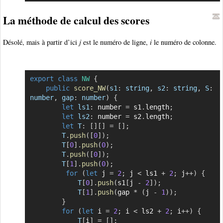
La méthode de calcul des scores
Désolé, mais à partir d’ici
j
est le numéro de ligne,
i
le numéro de colonne.
export
class
NW
{
Copier
public
score_NW
(
s1
:
 string
,
s2
:
 string
,
S
:
number
,
gap
:
 number
)
{
let
ls1
:
 number 
=
 s1
.
length
;
let
ls2
:
 number 
=
 s2
.
length
;
let
T
:
[
]
[
]
=
[
]
;
T
.
push
(
[
0
]
)
;
T
[
0
]
.
push
(
0
)
;
T
.
push
(
[
0
]
)
;
T
[
1
]
.
push
(
0
)
;
for
(
let
 j 
=
2
;
 j 
<
 ls1 
+
2
;
 j
++
)
{
T
[
0
]
.
push
(
s1
[
j 
-
2
]
)
;
T
[
1
]
.
push
(
gap 
*
(
j 
-
1
)
)
;
}
for
(
let
 i 
=
2
;
 i 
<
 ls2 
+
2
;
 i
++
)
{
T
[
i
]
=
[
]
;