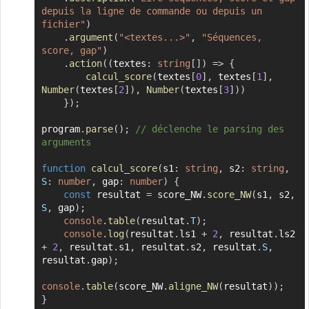
depuis la ligne de commande ou depuis un 
fichier"
)
.
argument
(
"<textes...>"
,
"Séquences, 
score, gap"
)
.
action
(
(
textes
:
string
[
]
)
=>
{
calcul_score
(
textes
[
0
]
,
 textes
[
1
]
,
Number
(
textes
[
2
]
)
,
Number
(
textes
[
3
]
)
)
}
)
;
program
.
parse
(
)
;
// déclenche le parsing des 
arguments
function
calcul_score
(
s1
:
string
,
 s2
:
string
,
S
:
number
,
 gap
:
number
)
{
const
 resultat 
=
 score_NW
.
score_NW
(
s1
,
 s2
,
S
,
 gap
)
;
console
.
table
(
resultat
.
T
)
;
console
.
log
(
resultat
.
ls1 
+
2
,
 resultat
.
ls2 
+
2
,
 resultat
.
s1
,
 resultat
.
s2
,
 resultat
.
S
,
resultat
.
gap
)
;
console
.
table
(
score_NW
.
aligne_NW
(
resultat
)
)
;
}