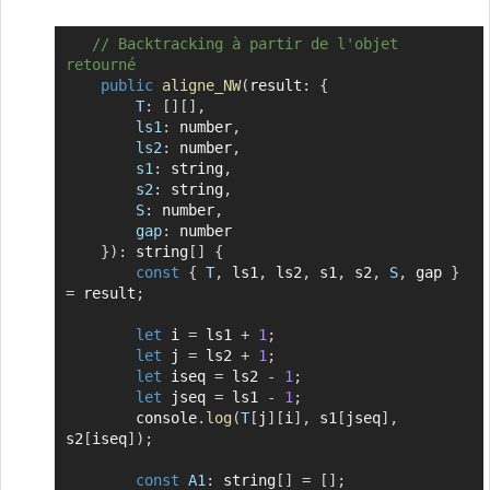
// Backtracking à partir de l'objet 
Copier
retourné
public
aligne_NW
(
result
:
{
T
:
[
]
[
]
,
ls1
:
 number
,
ls2
:
 number
,
s1
:
 string
,
s2
:
 string
,
S
:
 number
,
gap
:
 number

}
)
:
 string
[
]
{
const
{
T
,
 ls1
,
 ls2
,
 s1
,
 s2
,
S
,
 gap 
}
=
 result
;
let
 i 
=
 ls1 
+
1
;
let
 j 
=
 ls2 
+
1
;
let
 iseq 
=
 ls2 
-
1
;
let
 jseq 
=
 ls1 
-
1
;
        console
.
log
(
T
[
j
]
[
i
]
,
 s1
[
jseq
]
,
s2
[
iseq
]
)
;
const
A1
:
 string
[
]
=
[
]
;