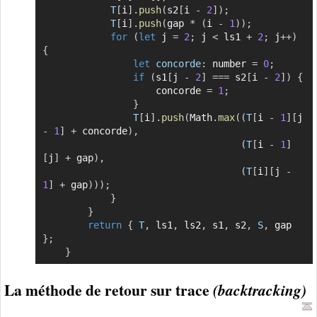
T
[
i
]
.
push
(
s2
[
i 
-
2
]
)
;
T
[
i
]
.
push
(
gap 
*
(
i 
-
1
)
)
;
for
(
let
 j 
=
2
;
 j 
<
 ls1 
+
2
;
 j
++
)
{
let
concorde
:
 number 
=
0
;
if
(
s1
[
j 
-
2
]
===
 s2
[
i 
-
2
]
)
{
                    concorde 
=
1
;
}
T
[
i
]
.
push
(
Math
.
max
(
(
T
[
i 
-
1
]
[
j 
-
1
]
+
 concorde
)
,
(
T
[
i 
-
1
]
[
j
]
+
 gap
)
,
(
T
[
i
]
[
j 
-
1
]
+
 gap
)
)
)
;
}
}
return
{
T
,
 ls1
,
 ls2
,
 s1
,
 s2
,
S
,
 gap 
}
;
}
La méthode de retour sur trace
(backtracking)