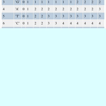
3
’G’
0
1
1
1
1
1
1
1
2
2
2
2
4
’A’
0
1
2
2
2
2
2
2
2
2
2
3
5
’T’
0
1
2
2
3
3
3
3
3
3
3
3
6
’C’
0
1
2
2
3
3
4
4
4
4
4
4
7
’G’
0
1
2
2
3
3
4
4
5
5
5
5
8
’A’
0
1
2
3
3
3
4
5
5
5
5
6
13 9 GAATTCAGTTA GGATCGA 1 0
6 A A
0
G
A
A
T
T
C
A
G
T
T
A
1
x
2
G
G
A
_
T
C
_
G
_
_
A
Répondre à cet article