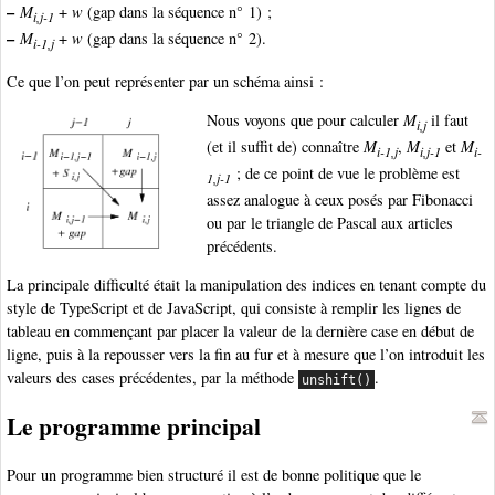
–
M
+
w
(gap dans la séquence n° 1) ;
i,j-1
–
M
+
w
(gap dans la séquence n° 2).
i-1,j
Ce que l’on peut représenter par un schéma ainsi :
Nous voyons que pour calculer
M
il faut
i,j
(et il suffit de) connaître
M
,
M
et
M
i-1,j
i,j-1
i-
; de ce point de vue le problème est
1,j-1
assez analogue à ceux posés par Fibonacci
ou par le triangle de Pascal aux articles
précédents.
La principale difficulté était la manipulation des indices en tenant compte du
style de TypeScript et de JavaScript, qui consiste à remplir les lignes de
tableau en commençant par placer la valeur de la dernière case en début de
ligne, puis à la repousser vers la fin au fur et à mesure que l’on introduit les
valeurs des cases précédentes, par la méthode
.
unshift()
Le programme principal
Pour un programme bien structuré il est de bonne politique que le