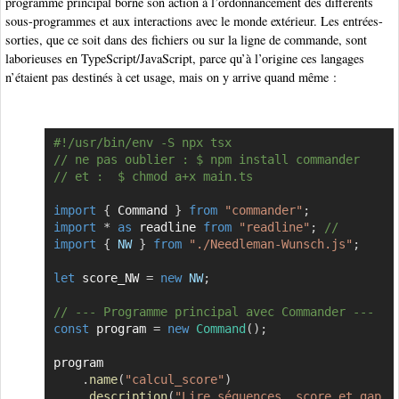
programme principal borne son action à l’ordonnancement des différents
sous-programmes et aux interactions avec le monde extérieur. Les entrées-
sorties, que ce soit dans des fichiers ou sur la ligne de commande, sont
laborieuses en TypeScript/JavaScript, parce qu’à l’origine ces langages
n’étaient pas destinés à cet usage, mais on y arrive quand même :
#!/usr/bin/env -S npx tsx
Copier
// ne pas oublier : $ npm install commander
// et :  $ chmod a+x main.ts 
import
{
 Command 
}
from
"commander"
;
import
*
as
 readline 
from
"readline"
;
// 
import
{
NW
}
from
"./Needleman-Wunsch.js"
;
let
 score_NW 
=
new
NW
;
// --- Programme principal avec Commander ---
const
 program 
=
new
Command
(
)
;
program

.
name
(
"calcul_score"
)
.
description
(
"Lire séquences, score et gap 