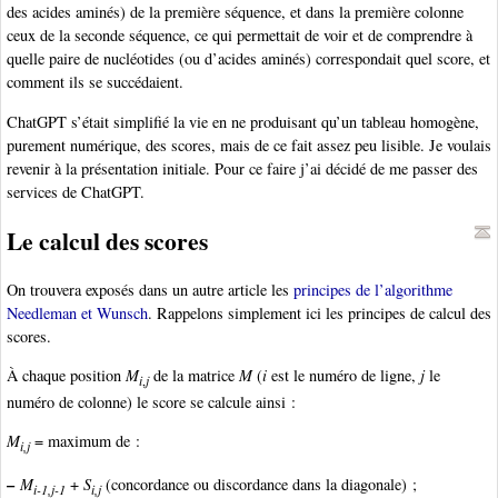
des acides aminés) de la première séquence, et dans la première colonne
ceux de la seconde séquence, ce qui permettait de voir et de comprendre à
quelle paire de nucléotides (ou d’acides aminés) correspondait quel score, et
comment ils se succédaient.
ChatGPT s’était simplifié la vie en ne produisant qu’un tableau homogène,
purement numérique, des scores, mais de ce fait assez peu lisible. Je voulais
revenir à la présentation initiale. Pour ce faire j’ai décidé de me passer des
services de ChatGPT.
Le calcul des scores
On trouvera exposés dans un autre article les
principes de l’algorithme
Needleman et Wunsch
. Rappelons simplement ici les principes de calcul des
scores.
À chaque position
M
de la matrice
M
(
i
est le numéro de ligne,
j
le
i
,
j
numéro de colonne) le score se calcule ainsi :
M
= maximum de :
i,j
–
M
+
S
(concordance ou discordance dans la diagonale) ;
i-1,j-1
i,j