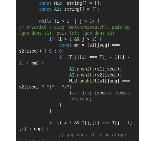
const
Mid
:
 string
[
]
=
[
]
;
const
A2
:
 string
[
]
=
[
]
;
while
(
i 
>
1
||
 j 
>
1
)
{
// priorité : diag (match/mismatch), puis up 
(gap dans s1), puis left (gap dans s2)
if
(
i 
>
1
&&
 j 
>
1
)
{
const
 mm 
=
(
s1
[
jseq
]
===
s2
[
iseq
]
)
?
S
:
0
;
if
(
T
[
j
]
[
i
]
===
T
[
j 
-
1
]
[
i 
-
1
]
+
 mm
)
{
A1
.
unshift
(
s1
[
jseq
]
)
;
A2
.
unshift
(
s2
[
iseq
]
)
;
                    Mid
.
unshift
(
s1
[
jseq
]
===
s2
[
iseq
]
?
"|"
:
"x"
)
;
                    i
--
;
 j
--
;
 iseq
--
;
 jseq
--
;
continue
;
}
}
if
(
i 
>
1
&&
T
[
j
]
[
i
]
===
T
[
j 
-
1
]
[
i
]
+
 gap
)
{
// gap dans s1 -> on aligne 
'_' sur s1