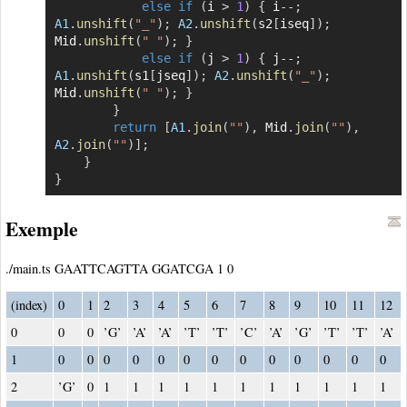
else
if
(
i 
>
1
)
{
 i
--
;
A1
.
unshift
(
"_"
)
;
A2
.
unshift
(
s2
[
iseq
]
)
;
Mid
.
unshift
(
" "
)
;
}
else
if
(
j 
>
1
)
{
 j
--
;
A1
.
unshift
(
s1
[
jseq
]
)
;
A2
.
unshift
(
"_"
)
;
Mid
.
unshift
(
" "
)
;
}
}
return
[
A1
.
join
(
""
)
,
 Mid
.
join
(
""
)
,
A2
.
join
(
""
)
]
;
}
}
Exemple
./main.ts GAATTCAGTTA GGATCGA 1 0
(index)
0
1
2
3
4
5
6
7
8
9
10
11
12
0
0
0
’G’
’A’
’A’
’T’
’T’
’C’
’A’
’G’
’T’
’T’
’A’
1
0
0
0
0
0
0
0
0
0
0
0
0
0
2
’G’
0
1
1
1
1
1
1
1
1
1
1
1