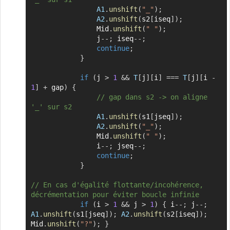
A1
.
unshift
(
"_"
)
;
A2
.
unshift
(
s2
[
iseq
]
)
;
                Mid
.
unshift
(
" "
)
;
                j
--
;
 iseq
--
;
continue
;
}
if
(
j 
>
1
&&
T
[
j
]
[
i
]
===
T
[
j
]
[
i 
-
1
]
+
 gap
)
{
// gap dans s2 -> on aligne 
'_' sur s2
A1
.
unshift
(
s1
[
jseq
]
)
;
A2
.
unshift
(
"_"
)
;
                Mid
.
unshift
(
" "
)
;
                i
--
;
 jseq
--
;
continue
;
}
// En cas d'égalité flottante/incohérence, 
décrémentation pour éviter boucle infinie
if
(
i 
>
1
&&
 j 
>
1
)
{
 i
--
;
 j
--
;
A1
.
unshift
(
s1
[
jseq
]
)
;
A2
.
unshift
(
s2
[
iseq
]
)
;
Mid
.
unshift
(
"?"
)
;
}